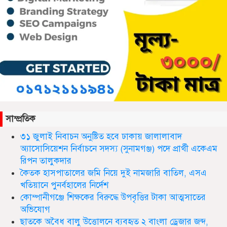
সিলেট ওসমানী আন্তর্জাতিক বিমানবন্দরে
সংবর্ধিত হলেন আওলাদ আলী রেজা
সাম্প্রতিক
নতুন জেলা প্রশাসকের যোগদান, বিদায়
৩১ জুলাই নিবাচন অনু‌ষ্টিত হ‌বে ঢাকায় জালালাবাদ
নিলেন আব্দুল আহাদ
অ্যাসোসিয়েশন নির্বাচনে সদস্য (সুনামগঞ্জ) পদে প্রার্থী একেএম
রিপন তালুকদার
কৈতক হাসপাতালের জমি নিয়ে দুই নামজারি বাতিল, এসএ
খতিয়ানে পুনর্বহালের নির্দেশ
ছাতকে এক শিক্ষিকা ভারতে টাটা
হাসপাতালে ভতি
কোম্পানীগঞ্জে শিক্ষকের বিরুদ্ধে উপবৃত্তির টাকা আত্মসাতের
অভিযোগ
ছাতকে অবৈধ বালু উত্তোলনে ব্যবহৃত ২ বাংলা ড্রেজার জব্দ,