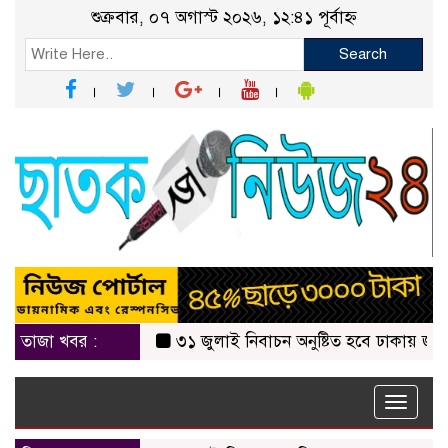
শুক্রবার, ০৭ অগাস্ট ২০২৬, ১২:৪১ পূর্বাহ্ন
Search
তাজা খবর :
৩১ জুলাই নিবাচন অনু‌ষ্টিত হ‌বে ঢাকায় জালালাব
Toggle
naviga