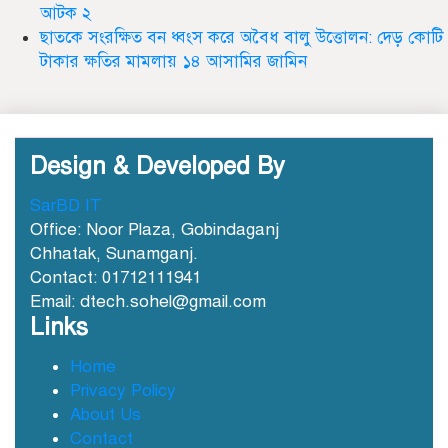
আটক ২
ছাত‌কে দৈনিক সুনামকণ্ঠ’র সপ্তম প্রতিষ্ঠা
ছাতকে সংরক্ষিত বন ধ্বংস করে অবৈধ বালু উত্তোলন: দেড় কোটি
বার্ষিকী পালিত
টাকার ক্ষতির মামলায় ১৪ আসামির জামিন
ডা. নার্গিস বাহার চৌধুরীর ইন্তেকাল
Design & Developed By
SarBD IT
Office: Noor Plaza, Gobindaganj
Chhatak, Sunamganj.
Contact: 01712111941
ছাতকে আওয়ামীলীগ নেতা হাসনাত
Email: dtech.sohel@gmail.com
গ্রেফতার
Links
Home
Privacy Policy
ছাতক সিমেন্ট কারখানার মাটি কারখানায়
বিক্রি নামে কোটি কোটি টাকা হরিলুট
About Us
Contact