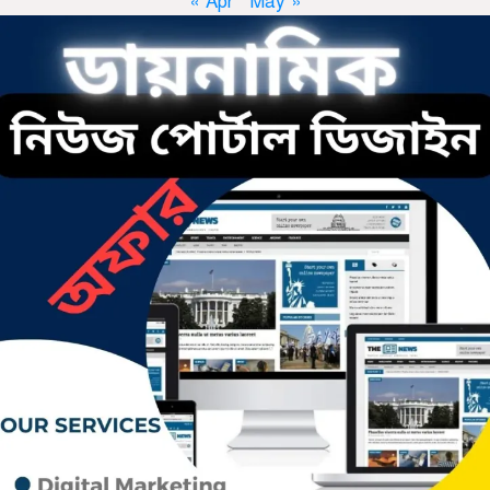
« Apr
May »
ছাতকে রুনা-হামিদ সমাচার, কর্তৃপক্ষ
নিরব
ছাতকে এক স্কুল ছাত্রী পাশবিকতার
শিকার অভিযুক্ত
ছাতক থানার পুলিশ সদস্য সংগীতে শ্রেষ্ঠ
শিল্পী নির্বাচিত
ছাতকের নবাগত ইউএনও’র সাথে
প্রেসক্লাব নেতৃবৃন্দের সাক্ষাত
কথাসাহিত্যিক রাবেয়া খাতুন আর নেই