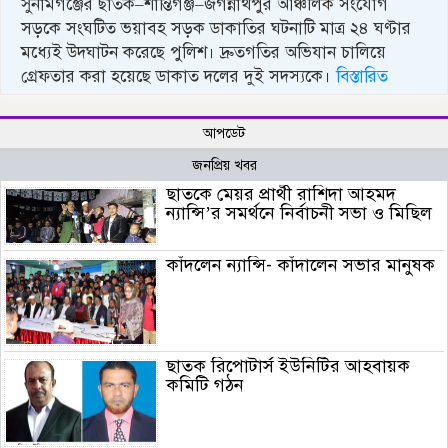
সুনামগঞ্জের ছাতক–শান্তিগঞ্জ–জগন্নাথপুর আঞ্চলিক সংযোগ
সড়কে সংঘটিত ভয়াবহ সড়ক ডাকাতির ঘটনাটি মাত্র ২৪ ঘণ্টার
মধ্যেই উদঘাটন করেছে পুলিশ। দ্রুতগতির অভিযান চালিয়ে
গ্রেফতার করা হয়েছে ডাকাত দলের দুই সদস্যকে।
বিস্তারিত
আপডেট
জনপ্রিয় খবর
ছাতকে মেয়র প্রার্থী রাশিদা আহমদ
ন্যান্সি’র সমর্থনে নির্বাচনী সভা ও মিছিল
কাঁদলেন ন্যান্সি- কাঁদালেন সভার মানুষক
ছাতক রিপোটার্স ইউনিটির আহবায়ক
কমিটি গঠন