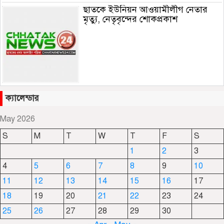
ছাতকে ইউনিয়ন আওয়ামীলীগ নেতার
মৃত্যু, নেতৃবৃন্দের শোকপ্রকাশ
জাফলং খাবলে খাচ্ছে সেই জামাই সুমন
ক্যালেন্ডার
May 2026
S
M
T
W
T
F
S
ছাতকে রুহুল আমীন ফাউন্ডেশনের
1
2
3
শীতবস্ত্র বিতরণ
4
5
6
7
8
9
10
11
12
13
14
15
16
17
দোয়ারাবাজারে নামে-বেনামে চলছে
18
19
20
21
22
23
24
খাসজমি দখলের প্রতিযোগিতা : নির্লিপ্ত
25
26
27
28
29
30
প্রশাসন