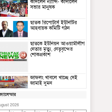
কাঁদলেন ন্যান্সি- কাঁদালেন
সভার মানুষক
ছাতক রিপোটার্স ইউনিটির
আহবায়ক কমিটি গঠন
ছাতকে ইউনিয়ন আওয়ামীলীগ
নেতার মৃত্যু, নেতৃবৃন্দের
শোকপ্রকাশ
জাফলং খাবলে খাচ্ছে সেই
জামাই সুমন
ক্যালেন্ডার
ছাতকে রুহুল আমীন
ফাউন্ডেশনের শীতবস্ত্র বিতরণ
ugust 2026