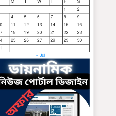
S
M
T
W
T
F
S
দোয়ারাবাজারে নামে-বেনামে
1
2
চলছে খাসজমি দখলের
4
5
6
7
8
9
প্রতিযোগিতা : নির্লিপ্ত প্রশাসন
0
11
12
13
14
15
16
ছাতকে রুনা-হামিদ সমাচার,
7
18
19
20
21
22
23
কর্তৃপক্ষ নিরব
4
25
26
27
28
29
30
1
ছাতকে এক স্কুল ছাত্রী
« Jul
পাশবিকতার শিকার অভিযুক্ত
ছাতক থানার পুলিশ সদস্য
সংগীতে শ্রেষ্ঠ শিল্পী নির্বাচিত
ছাতকের নবাগত ইউএনও’র
সাথে প্রেসক্লাব নেতৃবৃন্দের
সাক্ষাত