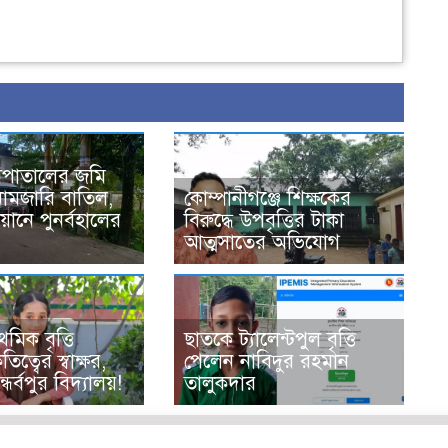
সপাতালের জমি
নামজারি বাতিল,
কোম্পানীগঞ্জে শিক্ষকের
ানে পুনর্বহালের
বিরুদ্ধে উপবৃত্তির টাকা
আত্মসাতের অভিযোগ
থমিক বৃত্তি
ছাতকে ট্যালেন্টপুল বৃত্তি
তিত্বের স্বাক্ষর,
পেলেন নাবিদুর রহমান
ন্ধর্বপুর বিদ্যালয়!
তালুকদার
জ