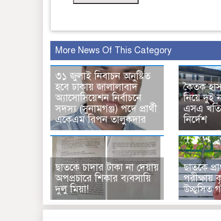
More News Of This Category
৩১ জুলাই নিবাচন অনু‌ষ্টিত
হ‌বে ঢাকায় জালালাবাদ
কৈতক হা
অ্যাসোসিয়েশন নির্বাচনে
নিয়ে দুই 
সদস্য (সুনামগঞ্জ) পদে প্রার্থী
এসএ খতিয়
একেএম রিপন তালুকদার
নির্দেশ
ছাত‌কে চাদার টাকা না দেয়ায়
ছাতকে প্রা
অপপ্রচারে শিকার ব‌্যবসা‌য়ি
পরীক্ষায় কৃ
দুলু‌ মিয়া!
উচ্ছ্বসিত গ