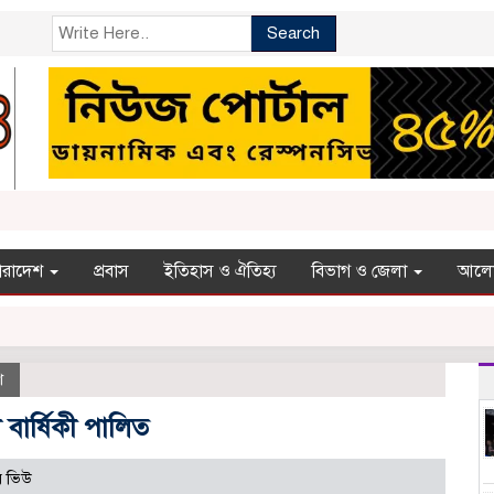
Search
ারাদেশ
প্রবাস
ইতিহাস ও ঐতিহ্য
বিভাগ ও জেলা
আলো
শ
া বার্ষিকী পালিত
র ভিউ