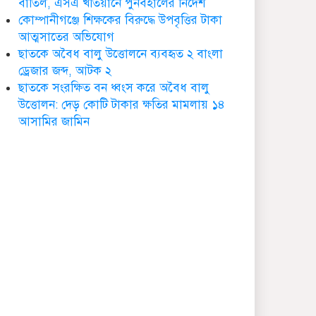
বাতিল, এসএ খতিয়ানে পুনর্বহালের নির্দেশ
ডা. নার্গিস বাহার চৌধুরীর
কোম্পানীগঞ্জে শিক্ষকের বিরুদ্ধে উপবৃত্তির টাকা
ইন্তেকাল
আত্মসাতের অভিযোগ
ছাতকে অবৈধ বালু উত্তোলনে ব্যবহৃত ২ বাংলা
ড্রেজার জব্দ, আটক ২
ছাতকে সংরক্ষিত বন ধ্বংস করে অবৈধ বালু
উত্তোলন: দেড় কোটি টাকার ক্ষতির মামলায় ১৪
ছাতকে আওয়ামীলীগ নেতা
আসামির জামিন
হাসনাত গ্রেফতার
ছাতক সিমেন্ট কারখানার মাটি
কারখানায় বিক্রি নামে কোটি
কোটি টাকা হরিলুট
ছাতকে বন্যার্তদের মধ্যে
তালামীযের খাদ্য সামগ্রী
বিতরণ
ছাতকে বর্ন্যাত দুইশ
পরবিাররে মধ্যে ত্রান