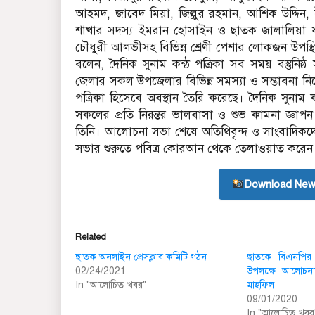
আহমদ, জা‌বেদ মিয়া, জিল্লুর রহমান, আ‌শিক উ‌দ্দিন
শাখার সদস‌্য ইমরান হোসাইন ও ছাতক জালা‌লিয়া ফা‌
চৌধুরী আলভীসহ বি‌ভিন্ন শ্রেণী পেশার লোকজন উপ‌স্
বলেন, দৈনিক সুনাম কন্ঠ পত্রিকা সব সময় বস্তুনি
জেলার সকল উপ‌জেলার বি‌ভিন্ন সমস্যা ও সম্ভাবনা ন
পত্রিকা হিসেবে অবস্থান তৈরি ক‌রে‌ছে। দৈনিক সুনাম কন
সকলের প্রতি নিরন্তর ভালবাসা ও শুভ কামনা জ্ঞাপ
তি‌নি। আ‌লোচনা সভা শে‌ষে অ‌তি‌থিবৃন্দ ও সাংবা‌দিক‌দ
সভার শুরু‌তে পবিত্র কোরআন থে‌কে তেলাওয়াত ক‌র
Download New
Related
ছাতক অনলাইন প্রেসক্লাব কমিটি গঠন
ছাতকে বিএনপির ৪২
02/24/2021
উপলক্ষে আলোচন
In "আলোচিত খবর"
মাহফিল
09/01/2020
In "আলোচিত খবর