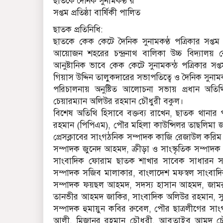
ছাত‌কে দৈনিক সুনামকণ্ঠ’র
সপ্তম প্রতিষ্ঠা বার্ষিকী পালিত
ছাতক প্রতি‌নি‌ধি:
ছাত‌কে কেক কেটে দৈনিক সুনামকণ্ঠ পত্রিকার সপ্তম 
আয়োজন শহ‌রের চন্দ্রনাথ বা‌লিকা উচ্চ বিদ‌্যালয়
আনুষ্টানিক ভাবে কেক কেটে সুনামকন্ঠ প‌ত্রিকার সপ্ত
গিয়াস উ‌দ্দিন তালুকদা‌রের সভাপ‌তি‌ত্বে ও দৈনিক সুনা
প‌রিচালনায় অনু‌ষ্টিত আ‌লোচনা সভায় প্রধান অত
চেয়ারম্যান অ‌লিউর রহমান চৌধুরী বকুল।
বিশেষ অতিথি হিসাবে বক্তব্য রাখেন, ছাতক থানার পু
রহমান (পি‌পিএম), পৌর ম‌হিলা কাউ‌ন্সিলর তাছ‌লিমা
প্রেসক্লাবের সাংগঠ‌নিক সম্পাদক কাজি রেজাউল ক‌রিম 
সম্পাদক জু‌নেদ আহমদ, ক্রীড়া ও সাংস্কৃ‌তিক সম্পাদ
সাংবা‌দিক ফোরাম ছাতক শাখার সা‌বেক সাধারন সম
সম্পাদক স‌জিব মালাকার, বাংলা‌দেশ মফস্বল সাংবা‌দ
সম্পাদক ফয়ছল আহমদ, সদস‌্য হাসান আহমদ, জামরুল ই
তান‌ভীর আহমদ জা‌কির, সাংবাদিক অলিউর রহমান, সুনা
সম্পাদক হুমায়ুন ক‌বির রু‌বেল, পৌর ছাত্রলী‌গের 
আলী, মিজানুর রহমান চৌধুরী, আবুতাইব আমদ চৌ