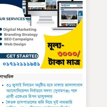
কথাসাহিত্যিক রাবেয়া খাতুন
আর নেই
সিলেট ওসমানী আন্তর্জাতিক
বিমানবন্দরে সংবর্ধিত হলেন
আওলাদ আলী রেজা
নতুন জেলা প্রশাসকের
যোগদান, বিদায় নিলেন
আব্দুল আহাদ
ছাতকে এক শিক্ষিকা ভারতে
সাম্প্রতিক
টাটা হাসপাতালে ভতি
৩১ জুলাই নিবাচন অনু‌ষ্টিত হ‌বে ঢাকায় জালালাবাদ
অ্যাসোসিয়েশন নির্বাচনে সদস্য (সুনামগঞ্জ) পদে
ছাত‌কে দৈনিক সুনামকণ্ঠ’র
প্রার্থী একেএম রিপন তালুকদার
সপ্তম প্রতিষ্ঠা বার্ষিকী পালিত
কৈতক হাসপাতালের জমি নিয়ে দুই নামজারি