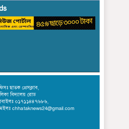
ছাতক – দোয়ারাবাজা‌রের হাত
ds
বাড়ালেই মিলছে মাদক
িসঃ ছাতক প্রেসক্লাব,
লিকা বিদ্যালয় রোড
োবাইলঃ ০১৭১১৪৪৭৬৮৬,
মেইলঃ chhataknews24@gmail.com