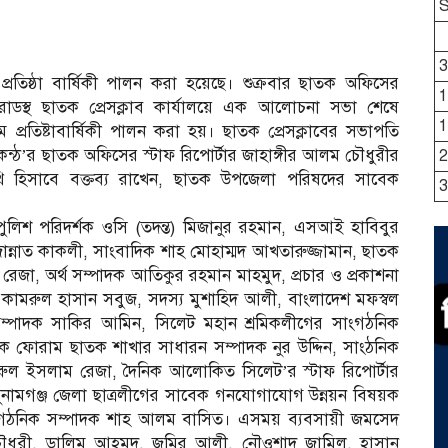
3
প্রতিষ্ঠা বার্ষিকী পালন করা হয়েছে। শুক্রবার ছাতক অ‌ফি‌সের
1
 রোডস্থ ছাতক প্রেসক্লাব কার্যাল‌য়ে এক আলোচনা সভা শেষে
1
ম প্রতিষ্টাবার্ষিকী পালন করা হয়। ছাতক প্রেসক্লা‌বের সভাপতি
মকন্ঠ’র ছাতক অফিসের স্টাফ ‌রি‌পোর্টার জাহাঙ্গীর আলম চৌধুরীর
2
িথি হিসাবে বক্তব্য রাখেন, ছাতক উপ‌জেলা পরিষদের সাবেক
3
লিশ পরিদর্শক ও‌সি (তদন্ত) ‌মিজানুর রহমান, এসআই হা‌বিবুর
 জান্নাত কাকলী, সাংবাদিক শাহ মোহাম্মদ আখতারুজ্জামান, ছাতক
রেজা, অর্থ সম্পাদক আ‌তিকুর রহমান মাহমুদ, প্রচার ও প্রকাশনা
ক কামরুল হাসান সবুজ, সদস‌্য মুশা‌হিদ আলী, বাংলা‌দেশ মফস্বল
্পাদক সা‌কির আ‌মিন, সিলেট মহান শ্রমিকলী‌গের সাংগঠ‌নিক
িক ফোরাম ছাতক শাখার সাধারন সম্পাদক নুর উ‌দ্দিন, সাংঠ‌নিক
সলাম রেজা, দৈ‌নিক আ‌লো‌কিত সি‌লেট’র স্টাফ রি‌পোর্টার
মগঞ্জ জেলা ছাত্রলী‌গের সা‌বেক গন‌যোগা‌যোগ উন্নয়ন বিষয়ক
সাংগঠ‌নিক সম্পাদক শাহ আলম বা‌সিত। এসময় ব‌্যবসায়ী জম‌সেদ
ধুরী, ডা‌লিম আহমদ, জ‌মির আলী, নৌওশাদ জা‌মিল, হাসান