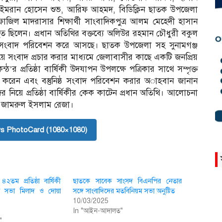
, ইমরান হো‌সেন শুভ, আ‌রিফ আহমদ, বি‌ডি‌ক্লিন ছাতক উপ‌জেলা
জিল মাদরাসার শিক্ষার্থী সাংবাদিকপুত্র আলম মে‌হেদী হাসান
থিত ছি‌লেন। প্রধান অতিথির বক্তব্যে অলিউর রহমান চৌধুরী বকুল
ষ্ঠ সংবাদ পরিবেশন করে আস‌ছে। ছাতক উপ‌জেলা সহ সুনামগঞ্জ
িয়ে সংবাদ প্রচার করার মাধ্যমে জেলাবাসীর কাছে একটি জনপ্রিয়
্ঠ’র প্রতিষ্ঠা বার্ষিকী উদযাপন উপলক্ষে পত্রিকার সাথে সম্পৃক্ত
ন করেন এবং বস্তুনিষ্ঠ সংবাদ পরিবেশন করার অাহবান জানান
ের নিয়ে প্রতিষ্ঠা বার্ষিকীর কেক কা‌টেন প্রধান অ‌তি‌থি। আ‌লোচনা
েন জামরুল ইসলাম রেজা।
s PhotoCard (1080×1080)
তম প্রতিষ্ঠা বার্ষিকী
ছাত‌কে সা‌বেক সাংসদ বিএন‌পির নেতার
া সভা মিলাদ ও দোয়া
স‌ঙ্গে সাংবা‌দি‌দের মতবি‌নিয়ম সভা অনু‌ষ্টিত
10/03/2025
In "আইন-আদালত"
"