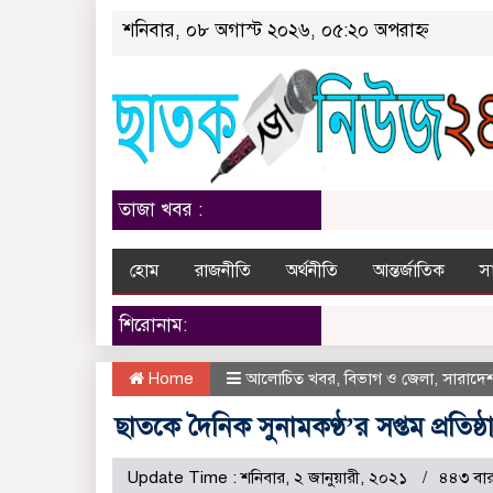
শনিবার, ০৮ অগাস্ট ২০২৬, ০৫:২০ অপরাহ্ন
তাজা খবর :
হোম
রাজনীতি
অর্থনীতি
আন্তর্জাতিক
স
শিরোনাম:
Home
আলোচিত খবর
,
বিভাগ ও জেলা
,
সারাদে
ছাত‌কে দৈনিক সুনামকণ্ঠ’র সপ্তম প্রতিষ্ঠ
Update Time : শনিবার, ২ জানুয়ারী, ২০২১
৪৪৩ বা