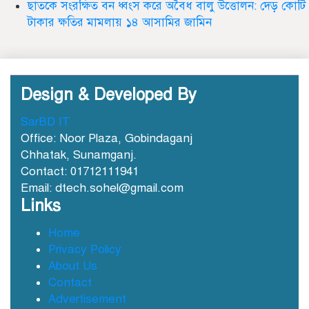
ছাতকে সংরক্ষিত বন ধ্বংস করে অবৈধ বালু উত্তোলন: দেড় কোটি
বার্ষিকী পালিত
টাকার ক্ষতির মামলায় ১৪ আসামির জামিন
ডা. নার্গিস বাহার চৌধুরীর ইন্তেকাল
Design & Developed By
SarBD IT
Office: Noor Plaza, Gobindaganj
Chhatak, Sunamganj.
Contact: 01712111941
ছাতকে আওয়ামীলীগ নেতা হাসনাত
Email: dtech.sohel@gmail.com
গ্রেফতার
Links
Home
Privacy Policy
ছাতক সিমেন্ট কারখানার মাটি কারখানায়
বিক্রি নামে কোটি কোটি টাকা হরিলুট
About Us
Contact
Advertisement