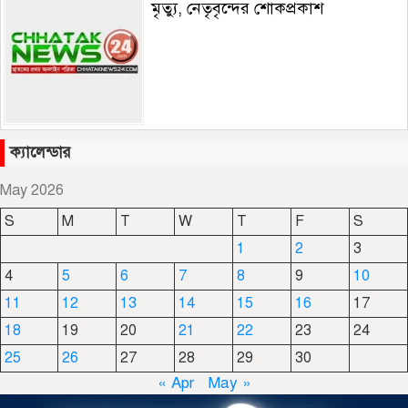
মৃত্যু, নেতৃবৃন্দের শোকপ্রকাশ
জাফলং খাবলে খাচ্ছে সেই জামাই সুমন
ক্যালেন্ডার
May 2026
S
M
T
W
T
F
S
ছাতকে রুহুল আমীন ফাউন্ডেশনের
1
2
3
শীতবস্ত্র বিতরণ
4
5
6
7
8
9
10
11
12
13
14
15
16
17
দোয়ারাবাজারে নামে-বেনামে চলছে
18
19
20
21
22
23
24
খাসজমি দখলের প্রতিযোগিতা : নির্লিপ্ত
25
26
27
28
29
30
প্রশাসন
« Apr
May »