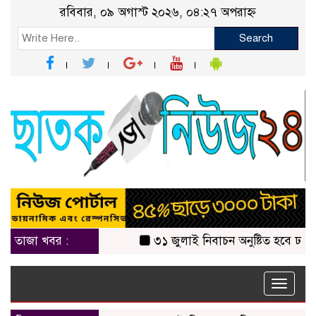
রবিবার, ০৯ অগাস্ট ২০২৬, ০৪:২৭ অপরাহ্ন
Search
তাজা খবর :
৩১ জুলাই নিবাচন অনু‌ষ্টিত হ‌বে ঢাকায়
Toggle
naviga