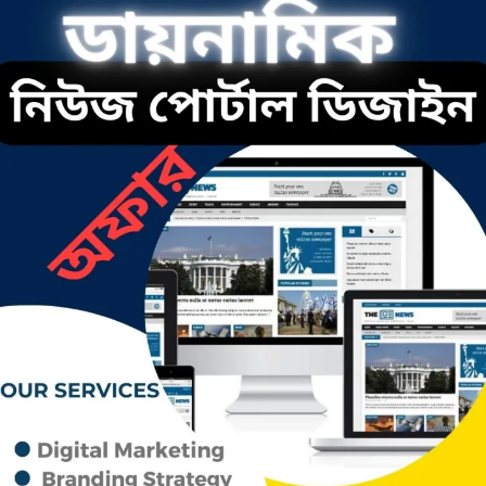
ছাতকে রুনা-হামিদ সমাচার, কর্তৃপক্ষ
নিরব
ছাতকে এক স্কুল ছাত্রী পাশবিকতার
শিকার অভিযুক্ত
ছাতক থানার পুলিশ সদস্য সংগীতে শ্রেষ্ঠ
শিল্পী নির্বাচিত
ছাতকের নবাগত ইউএনও’র সাথে
প্রেসক্লাব নেতৃবৃন্দের সাক্ষাত
কথাসাহিত্যিক রাবেয়া খাতুন আর নেই