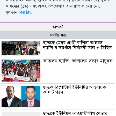
আহম্মেদ (১৯) এবং একই উপজেলার বানায়াত গ্রামের মো,
সুলতান
বিস্তারিত
আপডেট
জনপ্রিয় খবর
ছাতকে মেয়র প্রার্থী রাশিদা আহমদ
ন্যান্সি’র সমর্থনে নির্বাচনী সভা ও মিছিল
কাঁদলেন ন্যান্সি- কাঁদালেন সভার মানুষক
ছাতক রিপোটার্স ইউনিটির আহবায়ক
কমিটি গঠন
ছাতকে ইউনিয়ন আওয়ামীলীগ নেতার