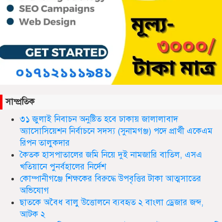
সিলেট ওসমানী আন্তর্জাতিক বিমানবন্দরে
সংবর্ধিত হলেন আওলাদ আলী রেজা
সাম্প্রতিক
নতুন জেলা প্রশাসকের যোগদান, বিদায়
৩১ জুলাই নিবাচন অনু‌ষ্টিত হ‌বে ঢাকায় জালালাবাদ
নিলেন আব্দুল আহাদ
অ্যাসোসিয়েশন নির্বাচনে সদস্য (সুনামগঞ্জ) পদে প্রার্থী একেএম
রিপন তালুকদার
কৈতক হাসপাতালের জমি নিয়ে দুই নামজারি বাতিল, এসএ
খতিয়ানে পুনর্বহালের নির্দেশ
ছাতকে এক শিক্ষিকা ভারতে টাটা
হাসপাতালে ভতি
কোম্পানীগঞ্জে শিক্ষকের বিরুদ্ধে উপবৃত্তির টাকা আত্মসাতের
অভিযোগ
ছাতকে অবৈধ বালু উত্তোলনে ব্যবহৃত ২ বাংলা ড্রেজার জব্দ,
আটক ২
ছাত‌কে দৈনিক সুনামকণ্ঠ’র সপ্তম প্রতিষ্ঠা