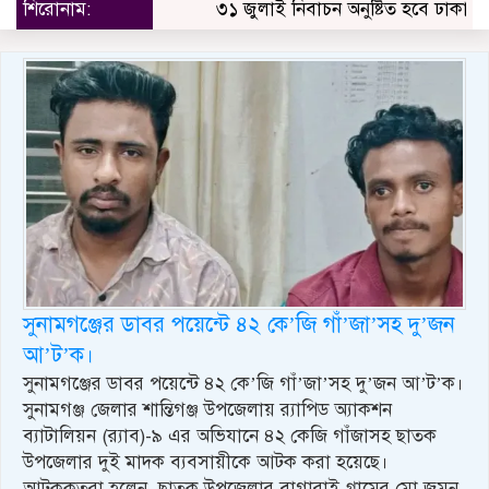
শিরোনাম:
৩১ জুলাই নিবাচন অনু‌ষ্টিত হ‌বে ঢাকায় জা
সুনামগঞ্জের ডাবর পয়েন্টে ৪২ কে’জি গাঁ’জা’সহ দু’জন
আ’ট’ক।
সুনামগঞ্জের ডাবর পয়েন্টে ৪২ কে’জি গাঁ’জা’সহ দু’জন আ’ট’ক।
সুনামগঞ্জ জেলার শান্তিগঞ্জ উপজেলায় র‍্যাপিড অ্যাকশন
ব্যাটালিয়ন (র‍্যাব)-৯ এর অভিযানে ৪২ কেজি গাঁজাসহ ছাতক
উপজেলার দুই মাদক ব্যবসায়ীকে আটক করা হয়েছে।
আটককৃতরা হলেন, ছাতক উপজেলার বাগারাই গ্রামের মো.জুমন