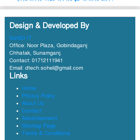
Design & Developed By
SarBD IT
ছাতকে আওয়ামীলীগ নেতা হাসনাত
Office: Noor Plaza, Gobindaganj
গ্রেফতার
Chhatak, Sunamganj.
Contact: 01712111941
Email: dtech.sohel@gmail.com
ছাতক সিমেন্ট কারখানার মাটি
Links
কারখানায় বিক্রি নামে কোটি কোটি
টাকা হরিলুট
Home
Privacy Policy
ছাতকে বন্যার্তদের মধ্যে তালামীযের
About Us
খাদ্য সামগ্রী বিতরণ
Contact
Advertisement
Sitemap Page
ছাতকে বর্ন্যাত দুইশ পরবিাররে মধ্যে
Terms & Conditions
ত্রান