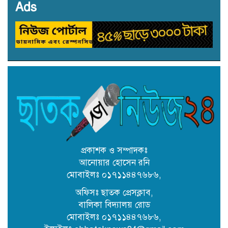
Ads
৩১ জুলাই নিবাচন অনু‌ষ্টিত হ‌বে ঢাকায়
জালালাবাদ অ্যাসোসিয়েশন নির্বাচনে
সদস্য (সুনামগঞ্জ) পদে প্রার্থী একেএম
রিপন তালুকদার
কৈতক হাসপাতালের জমি নিয়ে দুই
নামজারি বাতিল, এসএ খতিয়ানে
পুনর্বহালের নির্দেশ
কোম্পানীগঞ্জে শিক্ষকের বিরুদ্ধে
উপবৃত্তির টাকা আত্মসাতের অভিযোগ
প্রকাশক ও সম্পাদকঃ
আনোয়ার হোসেন রনি
মোবাইলঃ ০১৭১১৪৪৭৬৮৬,
ছাতকে অবৈধ বালু উত্তোলনে ব্যবহৃত
২ বাংলা ড্রেজার জব্দ, আটক ২
অফিসঃ ছাতক প্রেসক্লাব,
বালিকা বিদ্যালয় রোড
মোবাইলঃ ০১৭১১৪৪৭৬৮৬,
ছাতকে সংরক্ষিত বন ধ্বংস করে অবৈধ