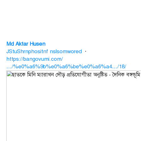
Md Aktar Husen
JStuShrnphositnf nslsomwored
·
https://bangovumi.com/
…/%e0%a6%9b%e0%a6%be%e0%a6%a4…/18/