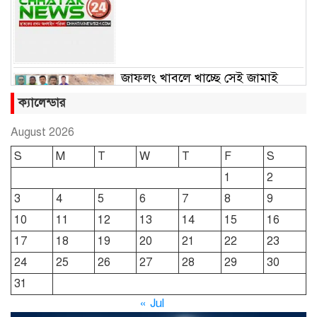
জাফলং খাবলে খাচ্ছে সেই জামাই
সুমন
ক্যালেন্ডার
August 2026
ছাতকে রুহুল আমীন ফাউন্ডেশনের
S
M
T
W
T
F
S
শীতবস্ত্র বিতরণ
1
2
3
4
5
6
7
8
9
দোয়ারাবাজারে নামে-বেনামে চলছে
10
11
12
13
14
15
16
খাসজমি দখলের প্রতিযোগিতা : নির্লিপ্ত
প্রশাসন
17
18
19
20
21
22
23
24
25
26
27
28
29
30
ছাতকে রুনা-হামিদ সমাচার, কর্তৃপক্ষ
31
নিরব
« Jul