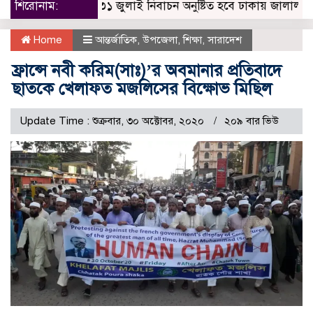
শিরোনাম:
৩১ জুলাই নিবাচন অনু‌ষ্টিত হ‌বে ঢাকায় জালালাবাদ অ্যা
Home
আন্তর্জাতিক
,
উপজেলা
,
শিক্ষা
,
সারাদেশ
ফ্রান্সে নবী করিম(সাঃ)’র অবমানার প্রতিবাদে
ছাতকে খেলাফত মজলিসের বিক্ষোভ মিছিল
Update Time : শুক্রবার, ৩০ অক্টোবর, ২০২০
২০৯ বার ভিউ