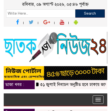
রবিবার, ০৯ অগাস্ট ২০২৬, ০৫:৪৬ পূর্বাহ্ন
Search
তাজা খবর :
৩১ জুলাই নিবাচন অনু‌ষ্টিত হ‌বে ঢাকায় জালালাবাদ অ
Toggle
naviga