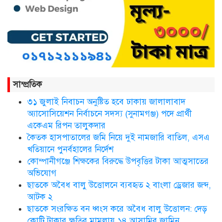
সিলেট ওসমানী আন্তর্জাতিক
বিমানবন্দরে সংবর্ধিত হলেন আওলাদ
আলী রেজা
নতুন জেলা প্রশাসকের যোগদান,
বিদায় নিলেন আব্দুল আহাদ
সাম্প্রতিক
৩১ জুলাই নিবাচন অনু‌ষ্টিত হ‌বে ঢাকায় জালালাবাদ
ছাতকে এক শিক্ষিকা ভারতে টাটা
অ্যাসোসিয়েশন নির্বাচনে সদস্য (সুনামগঞ্জ) পদে প্রার্থী
হাসপাতালে ভতি
একেএম রিপন তালুকদার
কৈতক হাসপাতালের জমি নিয়ে দুই নামজারি বাতিল, এসএ
খতিয়ানে পুনর্বহালের নির্দেশ
কোম্পানীগঞ্জে শিক্ষকের বিরুদ্ধে উপবৃত্তির টাকা আত্মসাতের
ছাত‌কে দৈনিক সুনামকণ্ঠ’র সপ্তম
প্রতিষ্ঠা বার্ষিকী পালিত
অভিযোগ
ছাতকে অবৈধ বালু উত্তোলনে ব্যবহৃত ২ বাংলা ড্রেজার জব্দ,
আটক ২
ডা. নার্গিস বাহার চৌধুরীর ইন্তেকাল
ছাতকে সংরক্ষিত বন ধ্বংস করে অবৈধ বালু উত্তোলন: দেড়
কোটি টাকার ক্ষতির মামলায় ১৪ আসামির জামিন