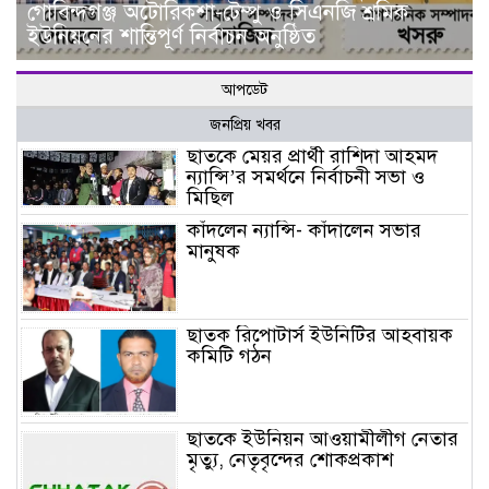
গোবিন্দগঞ্জ অটোরিকশা-টেম্পু ও সিএনজি শ্রমিক
ইউনিয়নের শান্তিপূর্ণ নির্বাচন অনুষ্ঠিত
আপডেট
জনপ্রিয় খবর
ছাতকে মেয়র প্রার্থী রাশিদা আহমদ
ন্যান্সি’র সমর্থনে নির্বাচনী সভা ও
মিছিল
কাঁদলেন ন্যান্সি- কাঁদালেন সভার
মানুষক
ছাতক রিপোটার্স ইউনিটির আহবায়ক
কমিটি গঠন
ছাতকে ইউনিয়ন আওয়ামীলীগ নেতার
মৃত্যু, নেতৃবৃন্দের শোকপ্রকাশ