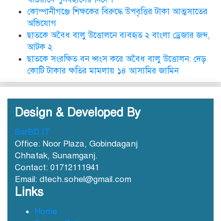
কোম্পানীগঞ্জে শিক্ষকের বিরুদ্ধে উপবৃত্তির টাকা আত্মসাতের
ছাত‌কে দৈনিক সুনামকণ্ঠ’র সপ্তম
প্রতিষ্ঠা বার্ষিকী পালিত
অভিযোগ
ছাতকে অবৈধ বালু উত্তোলনে ব্যবহৃত ২ বাংলা ড্রেজার জব্দ,
আটক ২
ডা. নার্গিস বাহার চৌধুরীর ইন্তেকাল
ছাতকে সংরক্ষিত বন ধ্বংস করে অবৈধ বালু উত্তোলন: দেড়
কোটি টাকার ক্ষতির মামলায় ১৪ আসামির জামিন
Design & Developed By
SarBD IT
ছাতকে আওয়ামীলীগ নেতা হাসনাত
Office: Noor Plaza, Gobindaganj
গ্রেফতার
Chhatak, Sunamganj.
Contact: 01712111941
Email: dtech.sohel@gmail.com
ছাতক সিমেন্ট কারখানার মাটি
Links
কারখানায় বিক্রি নামে কোটি কোটি
টাকা হরিলুট
Home