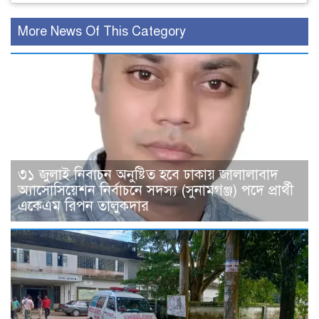
More News Of This Category
৩১ জুলাই নিবাচন অনু‌ষ্টিত হ‌বে ঢাকায় জালালাবাদ
অ্যাসোসিয়েশন নির্বাচনে সদস্য (সুনামগঞ্জ) পদে প্রার্থী
একেএম রিপন তালুকদার