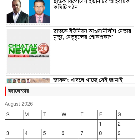
ছাতক রিপোটার্স ইউনিটির আহবায়ক
কমিটি গঠন
ছাতকে ইউনিয়ন আওয়ামীলীগ নেতার
মৃত্যু, নেতৃবৃন্দের শোকপ্রকাশ
জাফলং খাবলে খাচ্ছে সেই জামাই
সুমন
ক্যালেন্ডার
August 2026
ছাতকে রুহুল আমীন ফাউন্ডেশনের
S
M
T
W
T
F
S
শীতবস্ত্র বিতরণ
1
2
3
4
5
6
7
8
9
দোয়ারাবাজারে নামে-বেনামে চলছে