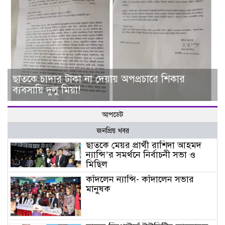
ছাত‌কে চাদার টাকা না দেয়ায় অপপ্রচারে শিকার
ব‌্যবসা‌য়ি দুলু‌ মিয়া!
আপডেট
জনপ্রিয় খবর
ছাতকে মেয়র প্রার্থী রাশিদা আহমদ
ন্যান্সি’র সমর্থনে নির্বাচনী সভা ও
মিছিল
কাঁদলেন ন্যান্সি- কাঁদালেন সভার
মানুষক