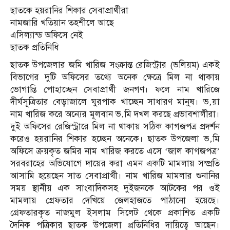
ছাতকে হয়রানির শিকার সেবাপ্রার্থীরা
নামজারি খতিয়ান তহশীলে আছে
এসিল্যান্ড অফিসে নেই
ছাতক প্রতিনিধি
ছাতক উপজেলার জমি খারিজ সংক্রান্ত রেজিস্ট্রার (ভলিয়ম) একই
বিভাগের দুটি অফিসের তথ্যে অনেক ক্ষেত্রে মিল না থাকায়
ভোগান্তি পোহাচ্ছেন সেবাপ্রার্থী জনগণ। ফলে নাম খারিজে
দীর্ঘসূত্রিতার বেড়াজালে ঘুরপাক খাচ্ছেন সাধারণ মানুষ। ভ‚য়া
নাম খারিজ করে অন্যের মূলবান ভ‚মি দখল করছে প্রভাবশালীরা।
দুই অফিসের রেজিস্ট্রারে মিল না থাকায় সঠিক কাগজপত্র প্রদর্শন
করেও হয়রানির শিকার হচ্ছেন অনেকে। ছাতক উপজেলা ভ‚মি
অফিসে ক্রয়কৃত জমির নাম খারিজ করতে এসে ‘জাল কাগজপত্র’
সরবরাহের অভিযোগে দায়ের করা এমন একটি মামলায় সম্প্রতি
আসামি হয়েছেন সাত সেবাপ্রার্থী। নাম খারিজ মামলার শুনানির
সময় স্থানীয় এক সাংবাদিকসহ দুইজনকে আটকের পর ওই
মামলায় গ্রেফতার দেখিয়ে জেলহাজতে পাঠানো হয়েছে।
গ্রেফতারকৃত নাজমুল ইসলাম সিলেট থেকে প্রকাশিত একটি
দৈনিক পত্রিকার ছাতক উপজেলা প্রতিনিধির দায়িত্বে আছেন।