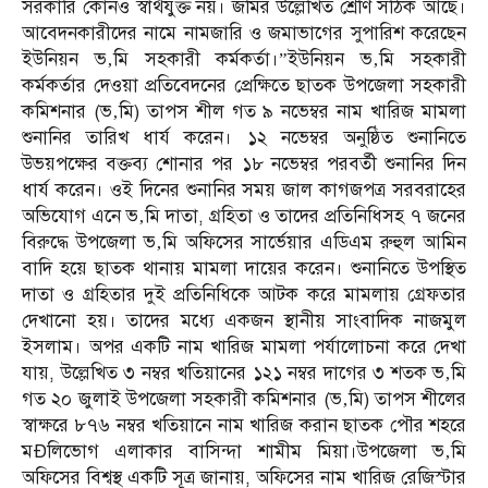
সরকারি কোনও স্বার্থযুক্ত নয়। জমির উল্লেখিত শ্রেণি সঠিক আছে।
আবেদনকারীদের নামে নামজারি ও জমাভাগের সুপারিশ করেছেন
ইউনিয়ন ভ‚মি সহকারী কর্মকর্তা।”ইউনিয়ন ভ‚মি সহকারী
কর্মকর্তার দেওয়া প্রতিবেদনের প্রেক্ষিতে ছাতক উপজেলা সহকারী
কমিশনার (ভ‚মি) তাপস শীল গত ৯ নভেম্বর নাম খারিজ মামলা
শুনানির তারিখ ধার্য করেন। ১২ নভেম্বর অনুষ্ঠিত শুনানিতে
উভয়পক্ষের বক্তব্য শোনার পর ১৮ নভেম্বর পরবর্তী শুনানির দিন
ধার্য করেন। ওই দিনের শুনানির সময় জাল কাগজপত্র সরবরাহের
অভিযোগ এনে ভ‚মি দাতা, গ্রহিতা ও তাদের প্রতিনিধিসহ ৭ জনের
বিরুদ্ধে উপজেলা ভ‚মি অফিসের সার্ভেয়ার এডিএম রুহুল আমিন
বাদি হয়ে ছাতক থানায় মামলা দায়ের করেন। শুনানিতে উপস্থিত
দাতা ও গ্রহিতার দুই প্রতিনিধিকে আটক করে মামলায় গ্রেফতার
দেখানো হয়। তাদের মধ্যে একজন স্থানীয় সাংবাদিক নাজমুল
ইসলাম। অপর একটি নাম খারিজ মামলা পর্যালোচনা করে দেখা
যায়, উল্লেখিত ৩ নম্বর খতিয়ানের ১২১ নম্বর দাগের ৩ শতক ভ‚মি
গত ২০ জুলাই উপজেলা সহকারী কমিশনার (ভ‚মি) তাপস শীলের
স্বাক্ষরে ৮৭৬ নম্বর খতিয়ানে নাম খারিজ করান ছাতক পৌর শহরে
মÐলিভোগ এলাকার বাসিন্দা শামীম মিয়া।উপজেলা ভ‚মি
অফিসের বিশ্বস্থ একটি সূত্র জানায়, অফিসের নাম খারিজ রেজিস্টার