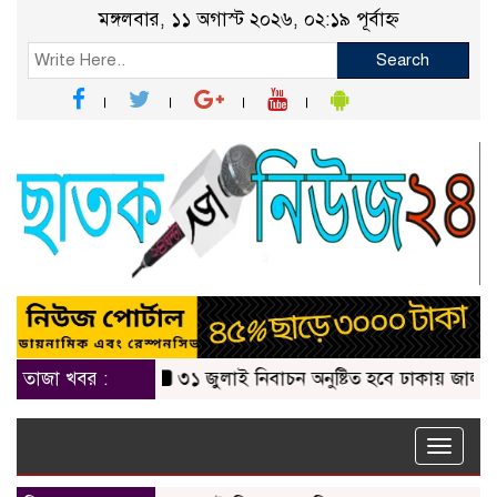
মঙ্গলবার, ১১ অগাস্ট ২০২৬, ০২:১৯ পূর্বাহ্ন
Search
তাজা খবর :
৩১ জুলাই নিবাচন অনু‌ষ্টিত হ‌বে ঢাকায় জালালাবাদ অ্
Toggle
naviga