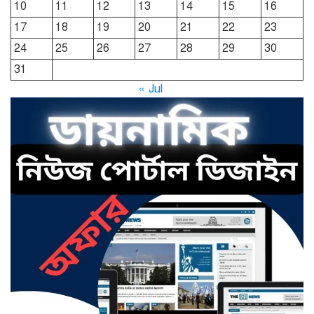
10
11
12
13
14
15
16
খাসজমি দখলের প্রতিযোগিতা : নির্লিপ্ত
প্রশাসন
17
18
19
20
21
22
23
24
25
26
27
28
29
30
ছাতকে রুনা-হামিদ সমাচার, কর্তৃপক্ষ
31
নিরব
« Jul
ছাতকে এক স্কুল ছাত্রী পাশবিকতার
শিকার অভিযুক্ত
ছাতক থানার পুলিশ সদস্য সংগীতে
শ্রেষ্ঠ শিল্পী নির্বাচিত
ছাতকের নবাগত ইউএনও’র সাথে
প্রেসক্লাব নেতৃবৃন্দের সাক্ষাত