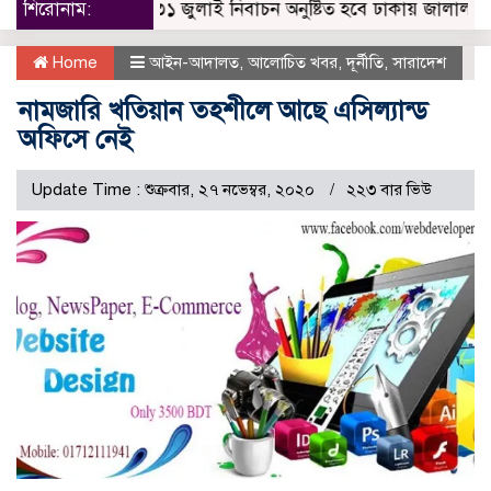
শিরোনাম:
৩১ জুলাই নিবাচন অনু‌ষ্টিত হ‌বে ঢাকায় জালালাবাদ অ্যাস
Home
আইন-আদালত
,
আলোচিত খবর
,
দূর্নীতি
,
সারাদেশ
নামজারি খতিয়ান তহশীলে আছে এসিল্যান্ড
অফিসে নেই
Update Time : শুক্রবার, ২৭ নভেম্বর, ২০২০
২২৩ বার ভিউ