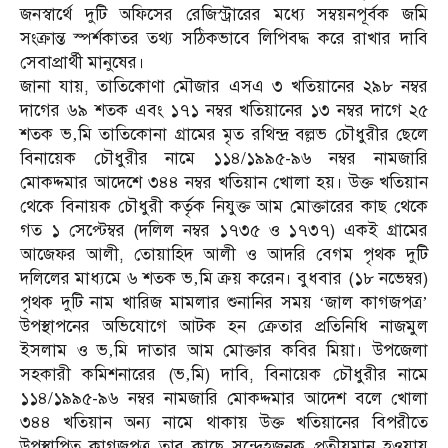
জনস্বার্থে দুটি অফিসের রেজিস্ট্রারের মধ্যে সম্বয়নপূর্বক জমি
সংক্রান্ত স্পর্শকাতর তথ্য সঠিকভাবে লিপিবদ্ধ করে রাখার দাবি
সেবাপ্রার্থী মানুষের।
জানা যায়, তাতিকোণা মৌজার এসএ ৩ খতিয়ানের ২৯৮ নম্বর
দাগের ৬৯ শতক এবং ১৭১ নম্বর খতিয়ানের ১৩ নম্বর দাগে ২৫
শতক ভ‚মি তাতিকোনা গ্রামের মৃত রথিন্দ্র বল্লভ চৌধুরীর ছেলে
বিনায়েক চৌধুরীর নামে ১১৪/১৯৯৫-৯৬ নম্বর নামজারি
মোকদ্দমার আদেশে ৩৪৪ নম্বর খতিয়ান খোলা হয়। উক্ত খতিয়ান
থেকে বিনায়ক চৌধুরী কর্তৃক নিযুক্ত আম মোক্তারের কাছ থেকে
গত ১ সেপ্টেম্বর (দলিল নম্বর ১৭৩৫ ও ১৭৩৭) একই গ্রামের
আজেফর আলী, তোয়াহিদ আলী ও আদরি বেগম পৃথক দুটি
দলিলের মাধ্যমে ৬ শতক ভ‚মি ক্রয় করেন। বুধবার (১৮ নভেম্বর)
পৃথক দুটি নাম খারিজ মামলার শুনানির সময় ‘জাল কাগজপত্র’
উপস্থাপনের অভিযোগে আটক হন ক্রেতার প্রতিনিধি নাজমুল
ইসলাম ও ভ‚মি দাতার আম মোক্তার কবির মিয়া। উপজেলা
সহকারী কমিশনারের (ভ‚মি) দাবি, বিনায়েক চৌধুরীর নামে
১১৪/১৯৯৫-৯৬ নম্বর নামজারি মোকদ্দমার আদেশ বলে খোলা
৩৪৪ খতিয়ান অন্য নামে থাকায় উক্ত খতিয়ানের বিপরীতে
উপস্থাপিত কাগজপত্র তার কাছে সন্দেহজনক প্রতীয়মান হওয়ায়