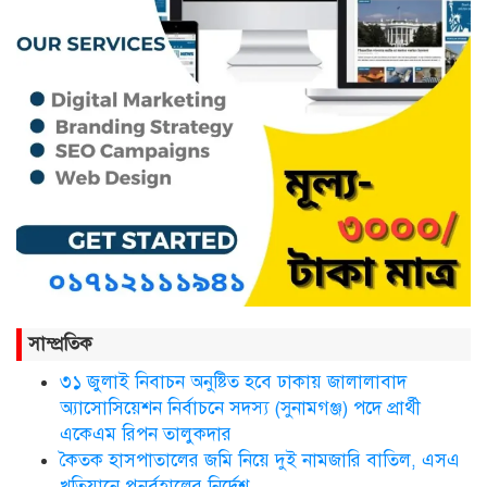
কথাসাহিত্যিক রাবেয়া খাতুন আর নেই
সিলেট ওসমানী আন্তর্জাতিক
বিমানবন্দরে সংবর্ধিত হলেন আওলাদ
আলী রেজা
নতুন জেলা প্রশাসকের যোগদান,
বিদায় নিলেন আব্দুল আহাদ
সাম্প্রতিক
৩১ জুলাই নিবাচন অনু‌ষ্টিত হ‌বে ঢাকায় জালালাবাদ
ছাতকে এক শিক্ষিকা ভারতে টাটা
অ্যাসোসিয়েশন নির্বাচনে সদস্য (সুনামগঞ্জ) পদে প্রার্থী
হাসপাতালে ভতি
একেএম রিপন তালুকদার
কৈতক হাসপাতালের জমি নিয়ে দুই নামজারি বাতিল, এসএ
খতিয়ানে পুনর্বহালের নির্দেশ