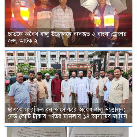
ছাতকে অবৈধ বালু উত্তোলনে ব্যবহৃত ২ বাংলা ড্রেজার
জব্দ, আটক ২
ছাতকে সংরক্ষিত বন ধ্বংস করে অবৈধ বালু উত্তোলন:
দেড় কোটি টাকার ক্ষতির মামলায় ১৪ আসামির জামিন