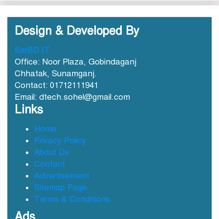
Design & Developed By
SarBD IT
ছাতকে আওয়ামীলীগ নেতা হাসনাত
Office: Noor Plaza, Gobindaganj
গ্রেফতার
Chhatak, Sunamganj.
Contact: 01712111941
Email: dtech.sohel@gmail.com
ছাতক সিমেন্ট কারখানার মাটি
Links
কারখানায় বিক্রি নামে কোটি কোটি
টাকা হরিলুট
Home
Privacy Policy
ছাতকে বন্যার্তদের মধ্যে তালামীযের
About Us
খাদ্য সামগ্রী বিতরণ
Contact
Advertisement
Sitemap Page
ছাতকে বর্ন্যাত দুইশ পরবিাররে মধ্যে
Terms & Conditions
ত্রান
Ads