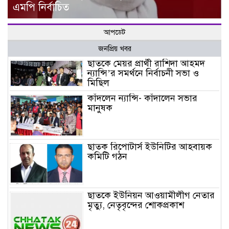
এমপি নির্বাচিত
আপডেট
জনপ্রিয় খবর
ছাতকে মেয়র প্রার্থী রাশিদা আহমদ
ন্যান্সি’র সমর্থনে নির্বাচনী সভা ও
মিছিল
কাঁদলেন ন্যান্সি- কাঁদালেন সভার
মানুষক
ছাতক রিপোটার্স ইউনিটির আহবায়ক
কমিটি গঠন
ছাতকে ইউনিয়ন আওয়ামীলীগ নেতার
মৃত্যু, নেতৃবৃন্দের শোকপ্রকাশ