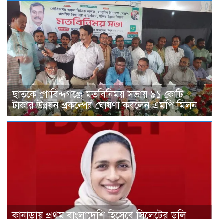
ছাত‌কে গোবিন্দগঞ্জে মতবিনিময় সভায় ৯১ কোটি
টাকার উন্নয়ন প্রকল্পের ঘোষণা করলেন এমপি মিলন
কানাডায় প্রথম বাংলাদেশি হিসেবে সিলেটের ডলি