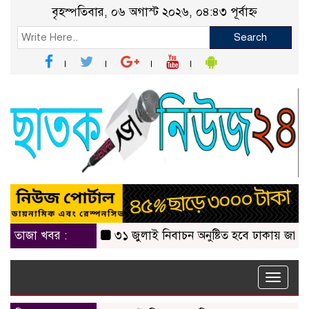
বৃহস্পতিবার, ০৬ অগাস্ট ২০২৬, ০৪:৪৩ পূর্বাহ্ন
Search
তাজা খবর :
৩১ জুলাই নিবাচন অনু‌ষ্টিত হ‌বে ঢাকায় জালালাবাদ অ
Toggle
naviga