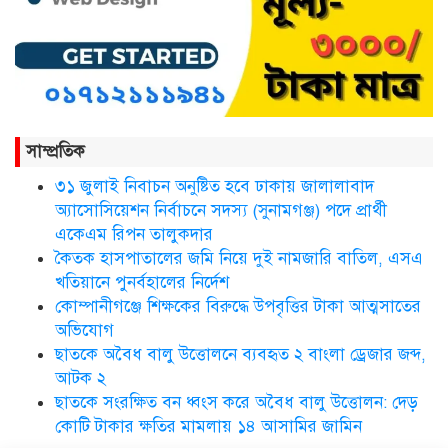
সিলেট ওসমানী আন্তর্জাতিক
বিমানবন্দরে সংবর্ধিত হলেন আওলাদ
আলী রেজা
নতুন জেলা প্রশাসকের যোগদান,
বিদায় নিলেন আব্দুল আহাদ
সাম্প্রতিক
৩১ জুলাই নিবাচন অনু‌ষ্টিত হ‌বে ঢাকায় জালালাবাদ
ছাতকে এক শিক্ষিকা ভারতে টাটা
অ্যাসোসিয়েশন নির্বাচনে সদস্য (সুনামগঞ্জ) পদে প্রার্থী
হাসপাতালে ভতি
একেএম রিপন তালুকদার
কৈতক হাসপাতালের জমি নিয়ে দুই নামজারি বাতিল, এসএ
খতিয়ানে পুনর্বহালের নির্দেশ
কোম্পানীগঞ্জে শিক্ষকের বিরুদ্ধে উপবৃত্তির টাকা আত্মসাতের
ছাত‌কে দৈনিক সুনামকণ্ঠ’র সপ্তম
প্রতিষ্ঠা বার্ষিকী পালিত
অভিযোগ
ছাতকে অবৈধ বালু উত্তোলনে ব্যবহৃত ২ বাংলা ড্রেজার জব্দ,
আটক ২
ডা. নার্গিস বাহার চৌধুরীর ইন্তেকাল
ছাতকে সংরক্ষিত বন ধ্বংস করে অবৈধ বালু উত্তোলন: দেড়
কোটি টাকার ক্ষতির মামলায় ১৪ আসামির জামিন