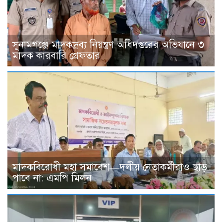
সুনামগঞ্জে মাদকদ্রব্য নিয়ন্ত্রণ অধিদপ্তরের অভিযানে ৩
মাদক কারবারি গ্রেফতার
মাদকবিরোধী মহা সমাবেশ—দলীয় নেতাকর্মীরাও ছাড়
পাবে না: এমপি মিলন