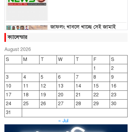
জাফলং খাবলে খাচ্ছে সেই জামাই
সুমন
ক্যালেন্ডার
August 2026
ছাতকে রুহুল আমীন ফাউন্ডেশনের
S
M
T
W
T
F
S
শীতবস্ত্র বিতরণ
1
2
3
4
5
6
7
8
9
দোয়ারাবাজারে নামে-বেনামে চলছে
10
11
12
13
14
15
16
খাসজমি দখলের প্রতিযোগিতা : নির্লিপ্ত
প্রশাসন
17
18
19
20
21
22
23
24
25
26
27
28
29
30
ছাতকে রুনা-হামিদ সমাচার, কর্তৃপক্ষ
31
নিরব
« Jul