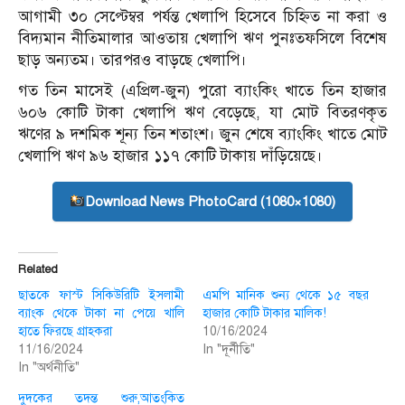
আগামী ৩০ সেপ্টেম্বর পর্যন্ত খেলাপি হিসেবে চিহ্নিত না করা ও
বিদ্যমান নীতিমালার আওতায় খেলাপি ঋণ পুনঃতফসিলে বিশেষ
ছাড় অন্যতম। তারপরও বাড়ছে খেলাপি।
গত তিন মাসেই (এপ্রিল-জুন) পুরো ব্যাংকিং খাতে তিন হাজার
৬০৬ কোটি টাকা খেলাপি ঋণ বেড়েছে, যা মোট বিতরণকৃত
ঋণের ৯ দশমিক শূন্য তিন শতাংশ। জুন শেষে ব্যাংকিং খাতে মোট
খেলাপি ঋণ ৯৬ হাজার ১১৭ কোটি টাকায় দাঁড়িয়েছে।
Download News PhotoCard (1080×1080)
Related
ছাত‌কে ফাস্ট সিকিউরিটি ইসলামী
এমপি মানিক শুন্য থেকে ১৫ বছর
ব্যাংক থেকে টাকা না পেয়ে খালি
হাজার কোটি টাকার মালিক!
হাতে ফির‌ছে গ্রাহকরা
10/16/2024
11/16/2024
In "দূর্নীতি"
In "অর্থনীতি"
দুদ‌কের তদন্ত শুরু,আতং‌কিত