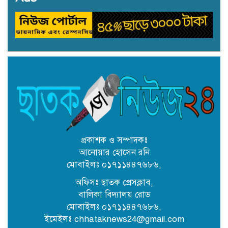
৩১ জুলাই নিবাচন অনু‌ষ্টিত হ‌বে ঢাকায়
জালালাবাদ অ্যাসোসিয়েশন নির্বাচনে
সদস্য (সুনামগঞ্জ) পদে প্রার্থী একেএম
রিপন তালুকদার
কৈতক হাসপাতালের জমি নিয়ে দুই
নামজারি বাতিল, এসএ খতিয়ানে
পুনর্বহালের নির্দেশ
কোম্পানীগঞ্জে শিক্ষকের বিরুদ্ধে
উপবৃত্তির টাকা আত্মসাতের অভিযোগ
প্রকাশক ও সম্পাদকঃ
আনোয়ার হোসেন রনি
মোবাইলঃ ০১৭১১৪৪৭৬৮৬,
ছাতকে অবৈধ বালু উত্তোলনে ব্যবহৃত
২ বাংলা ড্রেজার জব্দ, আটক ২
অফিসঃ ছাতক প্রেসক্লাব,
বালিকা বিদ্যালয় রোড
মোবাইলঃ ০১৭১১৪৪৭৬৮৬,
ছাতকে সংরক্ষিত বন ধ্বংস করে অবৈধ
ইমেইলঃ chhataknews24@gmail.com
বালু উত্তোলন: দেড় কোটি টাকার