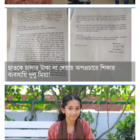
ছাত‌কে চাদার টাকা না দেয়ায় অপপ্রচারে শিকার
ব‌্যবসা‌য়ি দুলু‌ মিয়া!