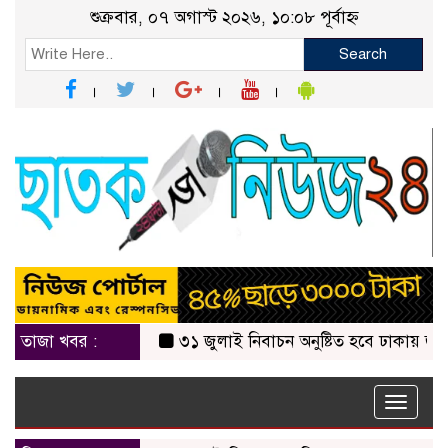
শুক্রবার, ০৭ অগাস্ট ২০২৬, ১০:০৮ পূর্বাহ্ন
Search
তাজা খবর :
৩১ জুলাই নিবাচন অনু‌ষ্টিত হ‌বে ঢাকায় জালালাবা
Toggle
naviga