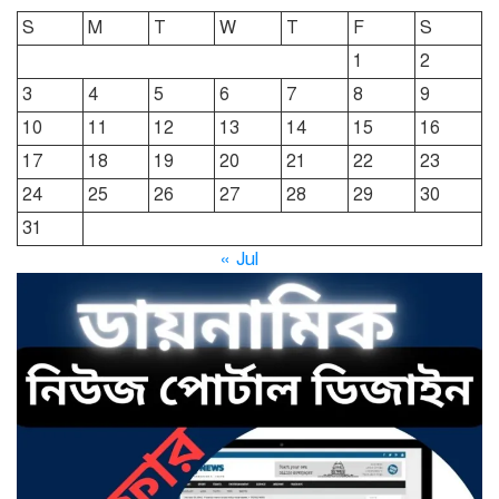
ছাতকে রুহুল আমীন ফাউন্ডেশনের
S
M
T
W
T
F
S
শীতবস্ত্র বিতরণ
1
2
3
4
5
6
7
8
9
দোয়ারাবাজারে নামে-বেনামে চলছে
10
11
12
13
14
15
16
খাসজমি দখলের প্রতিযোগিতা : নির্লিপ্ত
প্রশাসন
17
18
19
20
21
22
23
24
25
26
27
28
29
30
ছাতকে রুনা-হামিদ সমাচার, কর্তৃপক্ষ
31
নিরব
« Jul
ছাতকে এক স্কুল ছাত্রী পাশবিকতার
শিকার অভিযুক্ত
ছাতক থানার পুলিশ সদস্য সংগীতে
শ্রেষ্ঠ শিল্পী নির্বাচিত