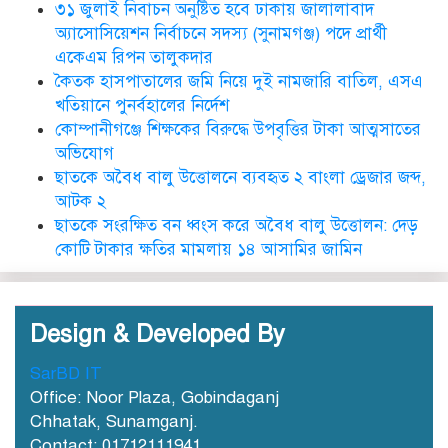
৩১ জুলাই নিবাচন অনু‌ষ্টিত হ‌বে ঢাকায় জালালাবাদ
ছাতকে এক শিক্ষিকা ভারতে টাটা
অ্যাসোসিয়েশন নির্বাচনে সদস্য (সুনামগঞ্জ) পদে প্রার্থী
হাসপাতালে ভতি
একেএম রিপন তালুকদার
কৈতক হাসপাতালের জমি নিয়ে দুই নামজারি বাতিল, এসএ
খতিয়ানে পুনর্বহালের নির্দেশ
কোম্পানীগঞ্জে শিক্ষকের বিরুদ্ধে উপবৃত্তির টাকা আত্মসাতের
ছাত‌কে দৈনিক সুনামকণ্ঠ’র সপ্তম
প্রতিষ্ঠা বার্ষিকী পালিত
অভিযোগ
ছাতকে অবৈধ বালু উত্তোলনে ব্যবহৃত ২ বাংলা ড্রেজার জব্দ,
আটক ২
ডা. নার্গিস বাহার চৌধুরীর ইন্তেকাল
ছাতকে সংরক্ষিত বন ধ্বংস করে অবৈধ বালু উত্তোলন: দেড়
কোটি টাকার ক্ষতির মামলায় ১৪ আসামির জামিন
Design & Developed By
SarBD IT
ছাতকে আওয়ামীলীগ নেতা হাসনাত
Office: Noor Plaza, Gobindaganj
গ্রেফতার
Chhatak, Sunamganj.
Contact: 01712111941