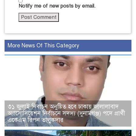
Notify me of new posts by email.
More News Of This Category
৩১ জুলাই নিবাচন অনু‌ষ্টিত হ‌বে ঢাকায় জালালাবাদ
অ্যাসোসিয়েশন নির্বাচনে সদস্য (সুনামগঞ্জ) পদে প্রার্থী
একেএম রিপন তালুকদার