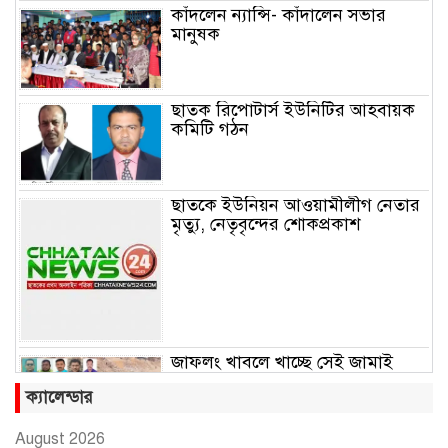
কাঁদলেন ন্যান্সি- কাঁদালেন সভার
মানুষক
ছাতক রিপোটার্স ইউনিটির আহবায়ক
কমিটি গঠন
ছাতকে ইউনিয়ন আওয়ামীলীগ নেতার
মৃত্যু, নেতৃবৃন্দের শোকপ্রকাশ
জাফলং খাবলে খাচ্ছে সেই জামাই
সুমন
ক্যালেন্ডার
August 2026