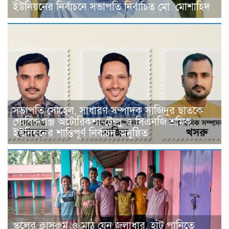
ইউনিয়নের নির্বাচনে সভাপতি নির্বাচিত মো. মোশাহিদ
সভাপতি সোহেল, সাধারণ সম্পাদক সাজিদুর ছাতকে
গোবিন্দগঞ্জ অটোরিকশা-টেম্পু ও সিএনজি শ্রমিক
ইউনিয়নের শান্তিপূর্ণ নির্বাচন অনুষ্ঠিত
স্কুলের ক্লাসরুম ও মাঠ যেন জলাধার, হাঁটু পানিতে