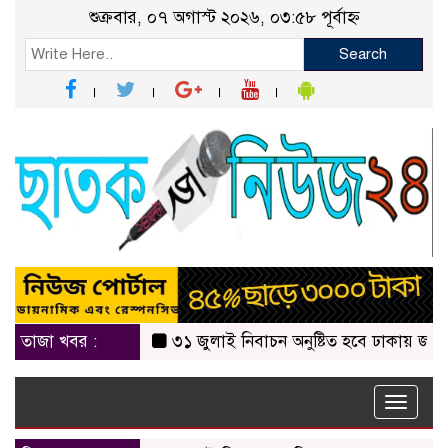
শুক্রবার, ০৭ অগাস্ট ২০২৬, ০৩:৫৮ পূর্বাহ্ন
Search
তাজা খবর :
৩১ জুলাই নিবাচন অনু‌ষ্টিত হ‌বে ঢাকায় জালালাবাদ
Toggle
naviga