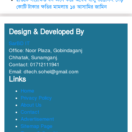
কোটি টাকার ক্ষতির মামলায় ১৪ আসামির জামিন
Design & Developed By
SarBD IT
ছাতকে আওয়ামীলীগ নেতা হাসনাত
Office: Noor Plaza, Gobindaganj
গ্রেফতার
Chhatak, Sunamganj.
Contact: 01712111941
Email: dtech.sohel@gmail.com
ছাতক সিমেন্ট কারখানার মাটি
Links
কারখানায় বিক্রি নামে কোটি কোটি
টাকা হরিলুট
Home
Privacy Policy
ছাতকে বন্যার্তদের মধ্যে তালামীযের
About Us
খাদ্য সামগ্রী বিতরণ
Contact
Advertisement
Sitemap Page
ছাতকে বর্ন্যাত দুইশ পরবিাররে মধ্যে