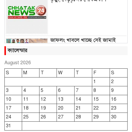
জাফলং খাবলে খাচ্ছে সেই জামাই
সুমন
ক্যালেন্ডার
August 2026
ছাতকে রুহুল আমীন ফাউন্ডেশনের
S
M
T
W
T
F
S
শীতবস্ত্র বিতরণ
1
2
3
4
5
6
7
8
9
দোয়ারাবাজারে নামে-বেনামে চলছে
10
11
12
13
14
15
16
খাসজমি দখলের প্রতিযোগিতা : নির্লিপ্ত
প্রশাসন
17
18
19
20
21
22
23
24
25
26
27
28
29
30
ছাতকে রুনা-হামিদ সমাচার, কর্তৃপক্ষ
31
নিরব