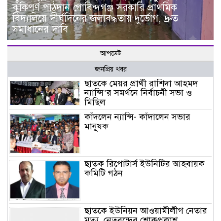
ঝুঁকিপূর্ণ পাঠদান গোবিন্দগঞ্জ সরকারি প্রাথমিক
বিদ্যালয়ে দীর্ঘদিনের জলাবদ্ধতায় দুর্ভোগ, দ্রুত
সমাধানের দাবি
আপডেট
জনপ্রিয় খবর
ছাতকে মেয়র প্রার্থী রাশিদা আহমদ
ন্যান্সি’র সমর্থনে নির্বাচনী সভা ও
মিছিল
কাঁদলেন ন্যান্সি- কাঁদালেন সভার
মানুষক
ছাতক রিপোটার্স ইউনিটির আহবায়ক
কমিটি গঠন
ছাতকে ইউনিয়ন আওয়ামীলীগ নেতার
মৃত্যু, নেতৃবৃন্দের শোকপ্রকাশ