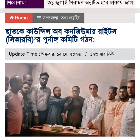
শিরোনাম:
৩১ জুলাই নিবাচন অনু‌ষ্টিত হ‌বে ঢাকায় জালালাবাদ অ্
Home
উপজেলা
,
তথ্য প্রযুক্তি
ছাতকে কাউন্সিল অব কনজিউমার রাইটস
(সিআরবি)’র পুর্নাঙ্গ কমিটি গঠন:
Update Time : শুক্রবার, ১৫ মে, ২০২৬
১২৩ বার ভিউ