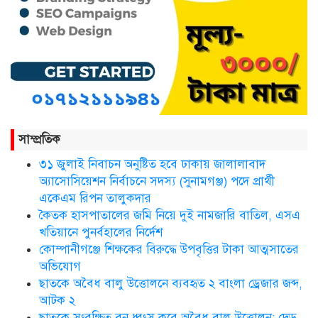
সিলেট ওসমানী আন্তর্জাতিক
বিমানবন্দরে সংবর্ধিত হলেন আওলাদ
আলী রেজা
নতুন জেলা প্রশাসকের যোগদান,
বিদায় নিলেন আব্দুল আহাদ
সাম্প্রতিক
৩১ জুলাই নিবাচন অনু‌ষ্টিত হ‌বে ঢাকায় জালালাবাদ
ছাতকে এক শিক্ষিকা ভারতে টাটা
অ্যাসোসিয়েশন নির্বাচনে সদস্য (সুনামগঞ্জ) পদে প্রার্থী
হাসপাতালে ভতি
একেএম রিপন তালুকদার
কৈতক হাসপাতালের জমি নিয়ে দুই নামজারি বাতিল, এসএ
খতিয়ানে পুনর্বহালের নির্দেশ
কোম্পানীগঞ্জে শিক্ষকের বিরুদ্ধে উপবৃত্তির টাকা আত্মসাতের
ছাত‌কে দৈনিক সুনামকণ্ঠ’র সপ্তম
প্রতিষ্ঠা বার্ষিকী পালিত
অভিযোগ
ছাতকে অবৈধ বালু উত্তোলনে ব্যবহৃত ২ বাংলা ড্রেজার জব্দ,
আটক ২
ডা. নার্গিস বাহার চৌধুরীর ইন্তেকাল
ছাতকে সংরক্ষিত বন ধ্বংস করে অবৈধ বালু উত্তোলন: দেড়