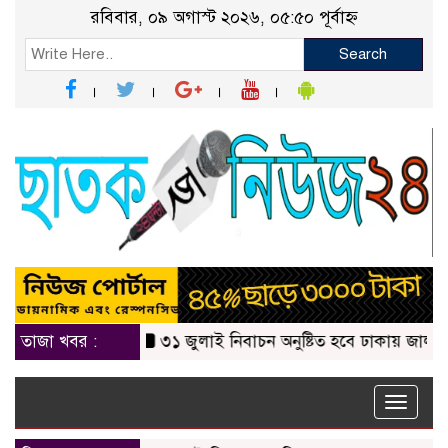
রবিবার, ০৯ অগাস্ট ২০২৬, ০৫:৫০ পূর্বাহ্ন
Search
তাজা খবর :
৩১ জুলাই নিবাচন অনু‌ষ্টিত হ‌বে ঢাকায় জালালাবাদ অ্
Toggle
naviga