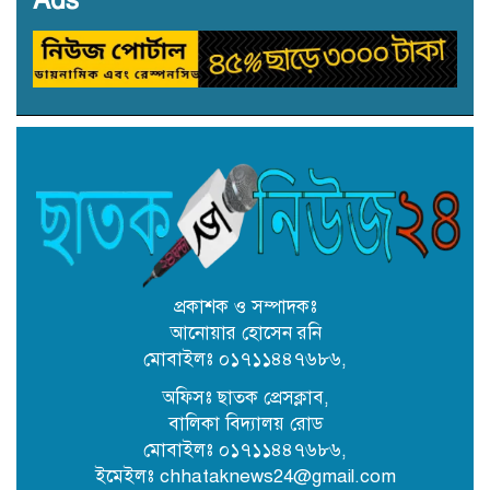
৩১ জুলাই নিবাচন অনু‌ষ্টিত হ‌বে ঢাকায়
জালালাবাদ অ্যাসোসিয়েশন নির্বাচনে
সদস্য (সুনামগঞ্জ) পদে প্রার্থী একেএম
রিপন তালুকদার
কৈতক হাসপাতালের জমি নিয়ে দুই
নামজারি বাতিল, এসএ খতিয়ানে
পুনর্বহালের নির্দেশ
কোম্পানীগঞ্জে শিক্ষকের বিরুদ্ধে
উপবৃত্তির টাকা আত্মসাতের অভিযোগ
প্রকাশক ও সম্পাদকঃ
আনোয়ার হোসেন রনি
মোবাইলঃ ০১৭১১৪৪৭৬৮৬,
ছাতকে অবৈধ বালু উত্তোলনে ব্যবহৃত
২ বাংলা ড্রেজার জব্দ, আটক ২
অফিসঃ ছাতক প্রেসক্লাব,
বালিকা বিদ্যালয় রোড
মোবাইলঃ ০১৭১১৪৪৭৬৮৬,
ছাতকে সংরক্ষিত বন ধ্বংস করে অবৈধ
ইমেইলঃ chhataknews24@gmail.com
বালু উত্তোলন: দেড় কোটি টাকার