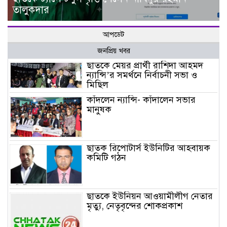
তালুকদার
আপডেট
জনপ্রিয় খবর
ছাতকে মেয়র প্রার্থী রাশিদা আহমদ
ন্যান্সি’র সমর্থনে নির্বাচনী সভা ও
মিছিল
কাঁদলেন ন্যান্সি- কাঁদালেন সভার
মানুষক
ছাতক রিপোটার্স ইউনিটির আহবায়ক
কমিটি গঠন
ছাতকে ইউনিয়ন আওয়ামীলীগ নেতার
মৃত্যু, নেতৃবৃন্দের শোকপ্রকাশ