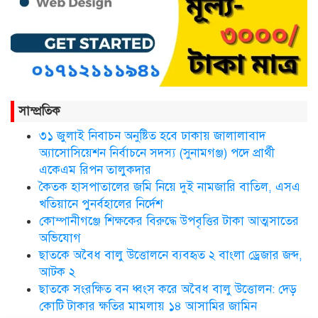
সিলেট ওসমানী আন্তর্জাতিক
বিমানবন্দরে সংবর্ধিত হলেন আওলাদ
আলী রেজা
নতুন জেলা প্রশাসকের যোগদান,
বিদায় নিলেন আব্দুল আহাদ
সাম্প্রতিক
৩১ জুলাই নিবাচন অনু‌ষ্টিত হ‌বে ঢাকায় জালালাবাদ
ছাতকে এক শিক্ষিকা ভারতে টাটা
অ্যাসোসিয়েশন নির্বাচনে সদস্য (সুনামগঞ্জ) পদে প্রার্থী
হাসপাতালে ভতি
একেএম রিপন তালুকদার
কৈতক হাসপাতালের জমি নিয়ে দুই নামজারি বাতিল, এসএ
খতিয়ানে পুনর্বহালের নির্দেশ
কোম্পানীগঞ্জে শিক্ষকের বিরুদ্ধে উপবৃত্তির টাকা আত্মসাতের
ছাত‌কে দৈনিক সুনামকণ্ঠ’র সপ্তম
প্রতিষ্ঠা বার্ষিকী পালিত
অভিযোগ
ছাতকে অবৈধ বালু উত্তোলনে ব্যবহৃত ২ বাংলা ড্রেজার জব্দ,
আটক ২
ডা. নার্গিস বাহার চৌধুরীর ইন্তেকাল
ছাতকে সংরক্ষিত বন ধ্বংস করে অবৈধ বালু উত্তোলন: দেড়
কোটি টাকার ক্ষতির মামলায় ১৪ আসামির জামিন