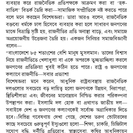
ব্যবহার করে রাজনৈতিক প্রতিপক্ষকে আক্রমণ করা বা ‘হক-
বাতিল’ বিতর্ক তৈরি করা—সামাজিক সম্প্রীতিকে নষ্ট করতে পারে
বলে মনে করছেন বিশেষজ্ঞরা। তারা আরও বলেন, রাজনৈতিক
বক্তব্যে ধর্মকে ঢাল হিসেবে ব্যবহার করা হলে সাধারণ জনগণের
মাঝে বিভ্রান্তি সৃষ্টি হয়, রাজনীতির প্রতি অনাস্থা বাড়ে, এবং সমাজে
অপ্রয়োজনীয় উত্তেজনা তৈরি হয়। একজন সিনিয়র সমাজবিজ্ঞানী
বলেন—
“বাংলাদেশে ৮৫ শতাংশের বেশি মানুষ মুসলমান। তাদের বিশ্বাস
নিয়ে রাজনীতিতে খেলাধুলা বা একে অপরকে তুচ্ছতাচ্ছিল্য করলে
জনগণের প্রতিক্রিয়া খুবই কঠিন হতে পারে। রাষ্ট্র ও জনগণের
কল্যাণে রাজনীতি—সবার প্রত্যাশা
বিশেষজ্ঞরা মনে করেন, আধুনিক রাষ্ট্রব্যবস্থায় রাজনৈতিক
দলগুলোর সবচেয়ে বড় দায়িত্ব হলো জনগণকে উন্নয়ন, নিরাপত্তা,
স্থিতিশীলতা এবং জীবনের মানোন্নয়ন নিশ্চিত করার পরিকল্পনা
উপস্থাপন করা। ইসলামি দল হোক বা প্রথাগত জাতীয় দল—
সবাইকে দেশ ও জনগণের কল্যাণকেই সর্বোচ্চ অগ্রাধিকার দিতে
হবে।।বিভিন্ন গবেষণায় দেখা গেছে, দেশের তরুণ ভোটারদের
কাছে সবচেয়ে গুরুত্বপূর্ণ ইস্যুগুলো হলো—শিক্ষা, চাকরি, ডিজিটাল
সুযোগ বৃদ্ধি, দুর্নীতি প্রতিরোধ, স্বাস্থ্যসেবা, কৃষির আধুনিকায়ন