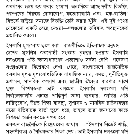
জনগণের হৃদয় জয় করার সুযোগ; অন্যদিকে আছে দলীয় বিভক্তি,
পরস্পরের বিরুদ্ধে দোষারোপ, ফতোয়াবাজি এবং ‘হক-বাতিল’
বিতর্কে জড়িয়ে সমাজে বিভক্তি তৈরি করার ঝুঁকি। এই দুই পথের
যেকোনো একটি বেছে নেওয়া—দলগুলোর ভবিষ্যৎ অবস্থানকেই
প্রভাবিত করবে।
ইসলামি মূল্যবোধ তুলে ধরা—রাজনীতিতে ইতিবাচক অনুষঙ্গ
দেশের মুসলিম জনগোষ্ঠী সংখ্যায় বৃহত্তর হওয়ায় ইসলামি
দলগুলোর প্রতি জনসাধারণের প্রত্যাশাও সর্বদা বেশি। গবেষণা
সংস্থাগুলোর বিশ্লেষণে দেখা গেছে, বাংলাদেশে রাজনৈতিক
ইসলাম মূলত মূল্যবোধভিত্তিক সামাজিক ন্যায়, সমতা, দুর্নীতিমুক্ত
প্রশাসন, মানবিক কল্যাণ এবং জাতীয় ঐক্যের ধারণার সাথে
যুক্ত। বিশেষজ্ঞরা তাই বলছেন, ইসলামি দলগুলো যদি
নির্বাচনকালীন প্রচারে শান্তিপূর্ণ ভাষা ব্যবহার, জাতির প্রতি
দায়িত্ববোধ, উন্নত শিক্ষা ব্যবস্থা, সুশাসন ও মানবিক রাষ্ট্রব্যবস্থার
মতো ইতিবাচক বার্তা তুলে ধরে, তাহলে তারা জনগণের কাছে
বিশ্বস্ততা অর্জন করতে সক্ষম হবে।
একজন রাজনৈতিক বিশ্লেষকের ভাষায়—।“ইসলাম নিজেই শান্তি,
সহনশীলতা ও নৈতিকতার শিক্ষা দেয়। তাই ইসলামি দলগুলো যদি