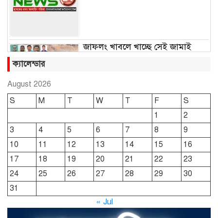
জাফলং খাবলে খাচ্ছে সেই জামাই
সুমন
ক্যালেন্ডার
August 2026
ছাতকে রুহুল আমীন ফাউন্ডেশনের
S
M
T
W
T
F
S
শীতবস্ত্র বিতরণ
1
2
3
4
5
6
7
8
9
দোয়ারাবাজারে নামে-বেনামে চলছে
10
11
12
13
14
15
16
খাসজমি দখলের প্রতিযোগিতা : নির্লিপ্ত
প্রশাসন
17
18
19
20
21
22
23
24
25
26
27
28
29
30
ছাতকে রুনা-হামিদ সমাচার, কর্তৃপক্ষ
31
নিরব
« Jul