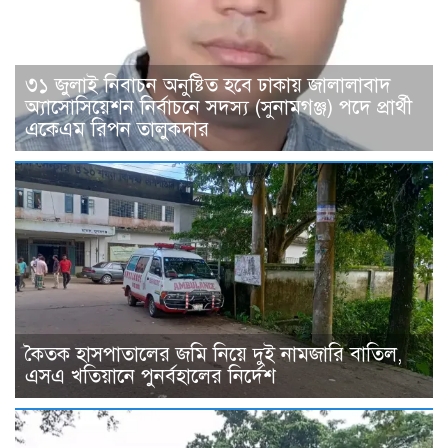
৩১ জুলাই নিবাচন অনু‌ষ্টিত হ‌বে ঢাকায় জালালাবাদ
অ্যাসোসিয়েশন নির্বাচনে সদস্য (সুনামগঞ্জ) পদে প্রার্থী
একেএম রিপন তালুকদার
কৈতক হাসপাতালের জমি নিয়ে দুই নামজারি বাতিল,
এসএ খতিয়ানে পুনর্বহালের নির্দেশ