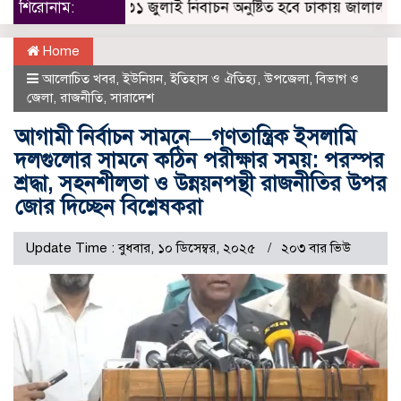
শিরোনাম:
৩১ জুলাই নিবাচন অনু‌ষ্টিত হ‌বে ঢাকায় জালালাবাদ অ্যাস
Home
আলোচিত খবর
,
ইউনিয়ন
,
ইতিহাস ও ঐতিহ্য
,
উপজেলা
,
বিভাগ ও
জেলা
,
রাজনীতি
,
সারাদেশ
আগামী নির্বাচন সামনে—গণতান্ত্রিক ইসলামি
দলগুলোর সামনে কঠিন পরীক্ষার সময়: পরস্পর
শ্রদ্ধা, সহনশীলতা ও উন্নয়নপন্থী রাজনীতির উপর
জোর দিচ্ছেন বিশ্লেষকরা
Update Time : বুধবার, ১০ ডিসেম্বর, ২০২৫
২০৩ বার ভিউ