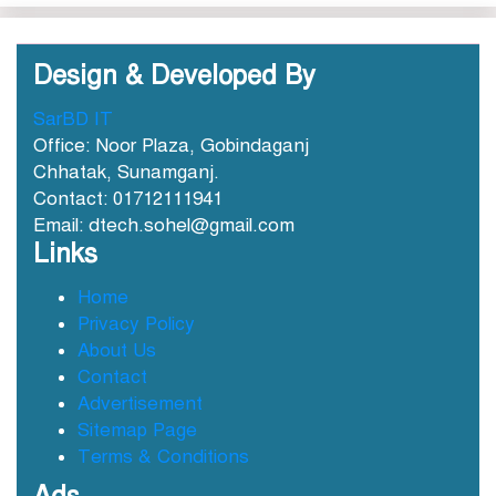
Design & Developed By
SarBD IT
ছাতকে আওয়ামীলীগ নেতা হাসনাত
Office: Noor Plaza, Gobindaganj
গ্রেফতার
Chhatak, Sunamganj.
Contact: 01712111941
Email: dtech.sohel@gmail.com
ছাতক সিমেন্ট কারখানার মাটি
Links
কারখানায় বিক্রি নামে কোটি কোটি
টাকা হরিলুট
Home
Privacy Policy
ছাতকে বন্যার্তদের মধ্যে তালামীযের
About Us
খাদ্য সামগ্রী বিতরণ
Contact
Advertisement
Sitemap Page
ছাতকে বর্ন্যাত দুইশ পরবিাররে মধ্যে
Terms & Conditions
ত্রান
Ads