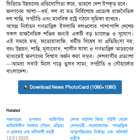
ভিত্তিতে উন্নয়নের প্রতিযোগিতা করে, তাহলে দেশ উপকৃত হবে।
জনগণের আশা—ধর্ম, দল বা মত নির্বিশেষে প্রত্যেক রাজনৈতিক
দল শান্তি, সম্প্রীতি এবং মানবিক রাষ্ট্র গঠনে ভূমিকা রাখবে।
আসন্ন নির্বাচন গণতান্ত্রিক ইসলামি দলগুলোর পাশাপাশি দেশের
সকল রাজনৈতিক শক্তির জন্যই একটি বড় চ্যালেঞ্জ ও সুযোগ।
এই সময়ে দ্বন্দ্ব, ফতোয়াবাজি, ধর্মীয় বিদ্বেষ বা প্রতিহিংসা নয়;
বরং উন্নয়ন, শান্তি, মূল্যবোধ, শালীন ভাষা ও গণতান্ত্রিক আচরণের
মাধ্যমেই জনগণের বিশ্বাস অর্জন করা সম্ভব। দেশবাসীর প্রত্যাশা
—আমরা সবাই মিলে গড়ে তুলব সাম্য, সম্প্রীতি ও সৌহার্দ্যের
বাংলাদেশ।
Download News PhotoCard (1080×1080)
Related
পঞ্চগড়ের রূপকার ব্যারিস্টার
বেগম খালেদা জিয়া: গৃহিণী থেকে
জমিরউদ্দীন সরকার গৌরব, ঐতিহ্য
দেশনেত্রী—বাংলাদেশের গণতান্ত্রিক
ও প্রেরণার এক অবিনাশী প্রহরী
আত্মপরিচয়ের নির্মাতা এক অনিবার্য
12/01/2025
প্রতীক