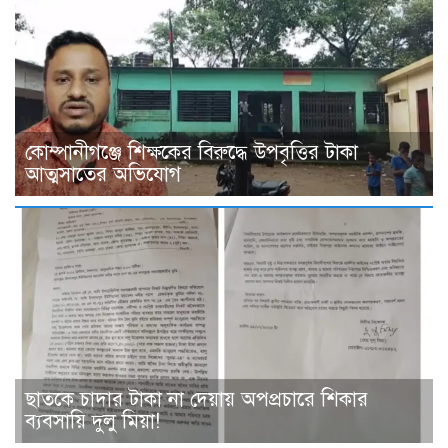
কোম্পানীগঞ্জে শিক্ষকের বিরুদ্ধে উপবৃত্তির টাকা
আত্মসাতের অভিযোগ
ছাত‌কে চাদার টাকা না দেয়ায় অপপ্রচারে শিকার
ব‌্যবসা‌য়ি দুলু‌ মিয়া!