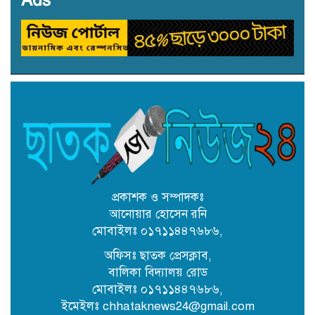
৩১ জুলাই নিবাচন অনু‌ষ্টিত হ‌বে ঢাকায়
জালালাবাদ অ্যাসোসিয়েশন নির্বাচনে
সদস্য (সুনামগঞ্জ) পদে প্রার্থী একেএম
রিপন তালুকদার
কৈতক হাসপাতালের জমি নিয়ে দুই
নামজারি বাতিল, এসএ খতিয়ানে
পুনর্বহালের নির্দেশ
কোম্পানীগঞ্জে শিক্ষকের বিরুদ্ধে
উপবৃত্তির টাকা আত্মসাতের অভিযোগ
প্রকাশক ও সম্পাদকঃ
আনোয়ার হোসেন রনি
মোবাইলঃ ০১৭১১৪৪৭৬৮৬,
ছাতকে অবৈধ বালু উত্তোলনে ব্যবহৃত
২ বাংলা ড্রেজার জব্দ, আটক ২
অফিসঃ ছাতক প্রেসক্লাব,
বালিকা বিদ্যালয় রোড
মোবাইলঃ ০১৭১১৪৪৭৬৮৬,
ছাতকে সংরক্ষিত বন ধ্বংস করে অবৈধ
ইমেইলঃ chhataknews24@gmail.com
বালু উত্তোলন: দেড় কোটি টাকার