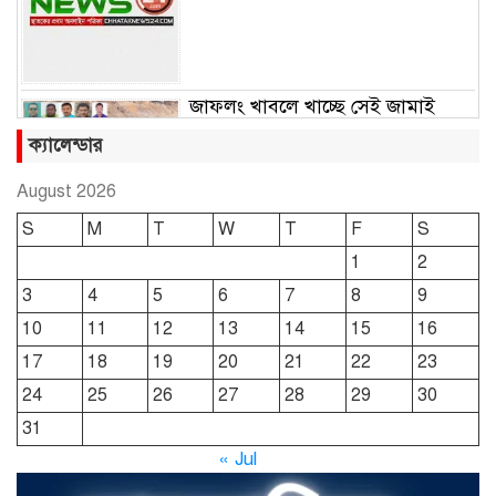
জাফলং খাবলে খাচ্ছে সেই জামাই
সুমন
ক্যালেন্ডার
August 2026
ছাতকে রুহুল আমীন ফাউন্ডেশনের
S
M
T
W
T
F
S
শীতবস্ত্র বিতরণ
1
2
3
4
5
6
7
8
9
দোয়ারাবাজারে নামে-বেনামে চলছে
10
11
12
13
14
15
16
খাসজমি দখলের প্রতিযোগিতা : নির্লিপ্ত
প্রশাসন
17
18
19
20
21
22
23
24
25
26
27
28
29
30
ছাতকে রুনা-হামিদ সমাচার, কর্তৃপক্ষ
31
নিরব
« Jul