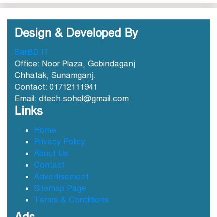
Design & Developed By
SarBD IT
ছাতকে আওয়ামীলীগ নেতা হাসনাত
Office: Noor Plaza, Gobindaganj
গ্রেফতার
Chhatak, Sunamganj.
Contact: 01712111941
Email: dtech.sohel@gmail.com
ছাতক সিমেন্ট কারখানার মাটি
Links
কারখানায় বিক্রি নামে কোটি কোটি
টাকা হরিলুট
Home
Privacy Policy
ছাতকে বন্যার্তদের মধ্যে তালামীযের
About Us
খাদ্য সামগ্রী বিতরণ
Contact
Advertisement
Sitemap Page
ছাতকে বর্ন্যাত দুইশ পরবিাররে মধ্যে
Terms & Conditions
ত্রান
Ads