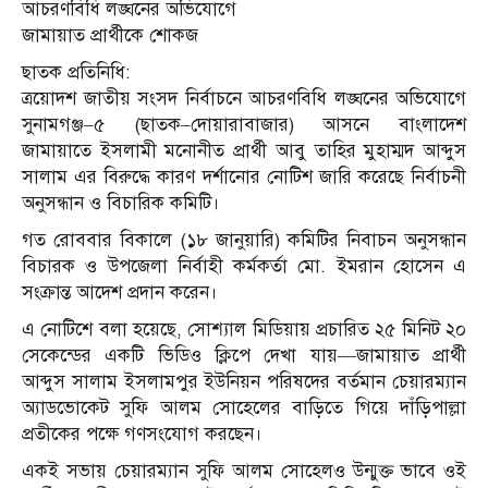
আচরণবিধি লঙ্ঘনের অভিযোগে
জামায়াত প্রার্থীকে শোকজ
ছাতক প্রতিনিধি:
ত্রয়োদশ জাতীয় সংসদ নির্বাচনে আচরণবিধি লঙ্ঘনের অভিযোগে
সুনামগঞ্জ–৫ (ছাতক–দোয়ারাবাজার) আসনে বাংলাদেশ
জামায়াতে ইসলামী মনোনীত প্রার্থী আবু তাহির মুহাম্মদ আব্দুস
সালাম এর বিরুদ্ধে কারণ দর্শানোর নোটিশ জারি করেছে নির্বাচনী
অনুসন্ধান ও বিচারিক কমিটি।
গত রোববার বিকা‌লে (১৮ জানুয়ারি) কমিটির নিবাচন অনুসন্ধান
বিচারক ও উপজেলা নির্বাহী কর্মকর্তা মো. ইমরান হোসেন এ
সংক্রান্ত আদেশ প্রদান করেন।
এ নোটিশে বলা হয়েছে, সোশ্যাল মিডিয়ায় প্রচারিত ২৫ মিনিট ২০
সেকেন্ডের একটি ভিডিও ক্লিপে দেখা যায়—জামায়াত প্রার্থী
আব্দুস সালাম ইসলামপুর ইউনিয়ন পরিষদের বর্তমান চেয়ারম্যান
অ্যাডভোকেট সুফি আলম সোহেলের বাড়িতে গিয়ে দাঁড়িপাল্লা
প্রতীকের পক্ষে গণসংযোগ করছেন।
একই সভায় চেয়ারম্যান সুফি আলম সোহেলও উন্মুক্ত ভাবে ওই