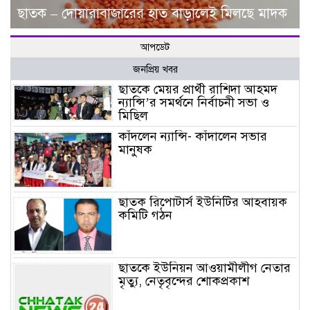
ছাতক – দোয়ারাবাজা‌রের হাত বাড়ালেই মিলছে মাদক
আপডেট
জনপ্রিয় খবর
ছাতকে মেয়র প্রার্থী রাশিদা আহমদ
ন্যান্সি’র সমর্থনে নির্বাচনী সভা ও
মিছিল
কাঁদলেন ন্যান্সি- কাঁদালেন সভার
মানুষক
ছাতক রিপোটার্স ইউনিটির আহবায়ক
কমিটি গঠন
ছাতকে ইউনিয়ন আওয়ামীলীগ নেতার
মৃত্যু, নেতৃবৃন্দের শোকপ্রকাশ