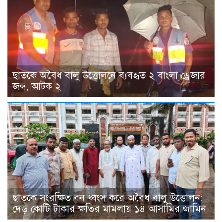
ছাতকে অবৈধ বালু উত্তোলনে ব্যবহৃত ২ বাংলা ড্রেজার
জব্দ, আটক ২
ছাতকে সংরক্ষিত বন ধ্বংস করে অবৈধ বালু উত্তোলন:
দেড় কোটি টাকার ক্ষতির মামলায় ১৪ আসামির জামিন