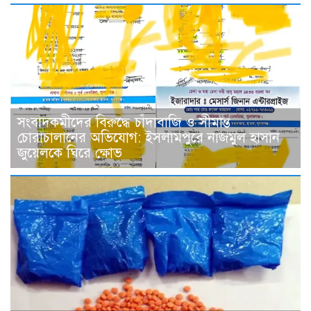
সংবাদকমী‌দের বিরু‌দ্ধে চাঁদাবাজি ও সীমান্ত
চোরাচালানের অভিযোগ: ইসলামপুরে নাজমুল হাসান
জুয়েলকে ঘিরে ক্ষোভ