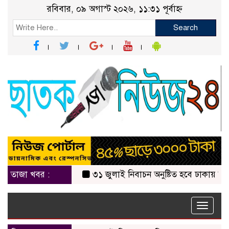
রবিবার, ০৯ অগাস্ট ২০২৬, ১১:৩১ পূর্বাহ্ন
Search
তাজা খবর :
৩১ জুলাই নিবাচন অনু‌ষ্টিত হ‌বে ঢাকায় জালালাবা
Toggle
naviga