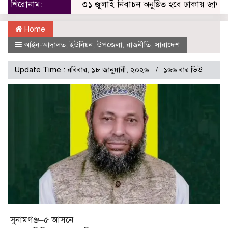
শিরোনাম:
৩১ জুলাই নিবাচন অনু‌ষ্টিত হ‌বে ঢাকায় জালালাবাদ অ
Home
আইন-আদালত
,
ইউনিয়ন
,
উপজেলা
,
রাজনীতি
,
সারাদেশ
Update Time : রবিবার, ১৮ জানুয়ারী, ২০২৬
১৬৬ বার ভিউ
সুনামগঞ্জ–৫ আসনে