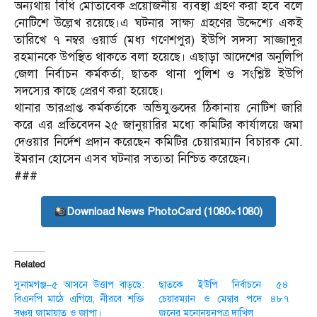
অন্যথায় বিধি মোতাবেক প্রয়োজনীয় ব্যবস্থা গ্রহণ করা হবে বলে
নোটিশে উল্লেখ রয়েছে।এ ঘটনার সাক্ষ্য গ্রহণের উদ্দেশ্যে একই
তারিখে ৭ নম্বর ওয়ার্ড (মধ্য গণেশপুর) ইউপি সদস্য সাজ্জাদুর
রহমানকে উপস্থিত থাকতে বলা হয়েছে। এছাড়া আদেশের অনুলিপি
জেলা নির্বাচন কর্মকর্তা, ছাতক থানা পুলিশ ও সংশ্লিষ্ট ইউপি
সদস্যের কাছে প্রেরণ করা হয়েছে।
থানার ভারপ্রাপ্ত কর্মকর্তাকে অভিযুক্তদের ঠিকানায় নোটিশ জারি
করে এর প্রতিবেদন ২৫ জানুয়ারির মধ্যে কমিটির কার্যালয়ে জমা
দেওয়ার নির্দেশ প্রদান করেছেন কমিটির চেয়ারম্যান বিচারক মো.
ইমরান হোসেন এসব ঘটনার সত‌্যতা নি‌শ্চিত ক‌রেছেন।
###
Download News PhotoCard (1080×1080)
Related
সুনামগঞ্জ–৫ আসনে উত্তাপ বাড়ছে:
ছাতকে ইউপি নির্বাচনে ৫৪
বিএনপি মা‌ঠে এগিয়ে, নীরবে শক্তি
চেয়ারম্যান ও মেম্বার পদে ৪৮৭
সঞ্চয় জামায়াত ও জাপা।
জনের মনোনয়নপত্র দাখিল