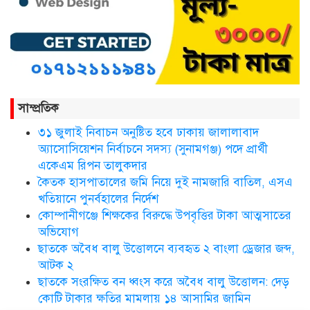
সিলেট ওসমানী আন্তর্জাতিক
বিমানবন্দরে সংবর্ধিত হলেন আওলাদ
আলী রেজা
নতুন জেলা প্রশাসকের যোগদান,
বিদায় নিলেন আব্দুল আহাদ
সাম্প্রতিক
৩১ জুলাই নিবাচন অনু‌ষ্টিত হ‌বে ঢাকায় জালালাবাদ
ছাতকে এক শিক্ষিকা ভারতে টাটা
অ্যাসোসিয়েশন নির্বাচনে সদস্য (সুনামগঞ্জ) পদে প্রার্থী
হাসপাতালে ভতি
একেএম রিপন তালুকদার
কৈতক হাসপাতালের জমি নিয়ে দুই নামজারি বাতিল, এসএ
খতিয়ানে পুনর্বহালের নির্দেশ
কোম্পানীগঞ্জে শিক্ষকের বিরুদ্ধে উপবৃত্তির টাকা আত্মসাতের
ছাত‌কে দৈনিক সুনামকণ্ঠ’র সপ্তম
প্রতিষ্ঠা বার্ষিকী পালিত
অভিযোগ
ছাতকে অবৈধ বালু উত্তোলনে ব্যবহৃত ২ বাংলা ড্রেজার জব্দ,
আটক ২
ডা. নার্গিস বাহার চৌধুরীর ইন্তেকাল
ছাতকে সংরক্ষিত বন ধ্বংস করে অবৈধ বালু উত্তোলন: দেড়
কোটি টাকার ক্ষতির মামলায় ১৪ আসামির জামিন