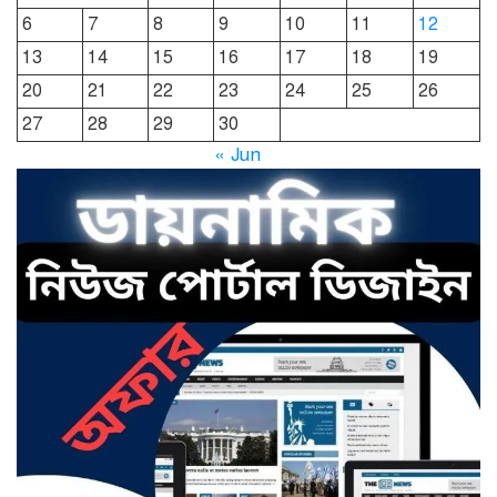
6
7
8
9
10
11
12
দোয়ারাবাজারে নামে-বেনামে চলছে
13
14
15
16
17
18
19
খাসজমি দখলের প্রতিযোগিতা : নির্লিপ্ত
প্রশাসন
20
21
22
23
24
25
26
27
28
29
30
ছাতকে রুনা-হামিদ সমাচার, কর্তৃপক্ষ
« Jun
নিরব
ছাতকে এক স্কুল ছাত্রী পাশবিকতার
শিকার অভিযুক্ত
ছাতক থানার পুলিশ সদস্য সংগীতে
শ্রেষ্ঠ শিল্পী নির্বাচিত
ছাতকের নবাগত ইউএনও’র সাথে
প্রেসক্লাব নেতৃবৃন্দের সাক্ষাত