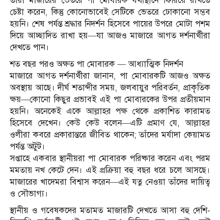
তারা মাজারের ভেতরে পা মোবারক যথাস্থানে ফিরিয়ে রাখতে
চেষ্টা করেন, কিন্তু কোনোভাবেই সেটিকে ভেতরে ঢোকানো সম্ভব
হয়নি। শেষ পর্যন্ত শ্রদ্ধার নিদর্শন হিসেবে পায়ের উপরে মোটা পশম
দিয়ে আচ্ছাদিত রাখা হয়—যা আজও মাজারে আগত দর্শনার্থীরা
দেখতে পান।
শত বছর পরও অক্ষত পা মোবারক — আধ্যাত্মিক নিদর্শন
মাজারে আগত দর্শনার্থীরা জানান, পা মোবারকটি আজও অক্ষত
অবস্থায় আছে। দীর্ঘ শতাব্দীর সময়, জলবায়ুর পরিবর্তন, প্রাকৃতিক
ক্ষয়—কোনো কিছুর প্রভাবই এই পা মোবারকের উপর প্রতীয়মান
হয়নি। অনেকেই একে আল্লাহর পক্ষ থেকে প্রকাশিত কারামত
হিসেবে দেখেন। কেউ কেউ বলেন—এটি প্রমাণ যে, আল্লাহর
ওলীরা কবরে প্রকারান্তরে জীবিত থাকেন; তাঁদের মর্যাদা কেয়ামত
পর্যন্ত অটুট।
সপ্তাহে একবার স্থানীয়রা পা মোবারক পরিষ্কার করেন এবং পরম
মমতায় নখ কেটে দেন। এই প্রক্রিয়া বহু বছর ধরে চলে আসছে।
মাজারের খাদেমরা বিশ্বাস করেন—এই যত্ন নেওয়া তাঁদের দায়িত্ব
ও সৌভাগ্য।
স্থানীয় ও গবেষকদের মতামত মাজারটি দেখতে আসা বহু দেশি-