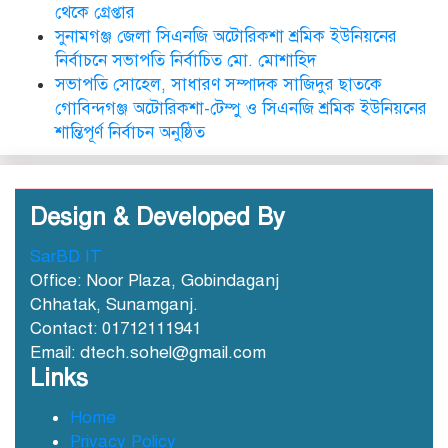
থেকে গ্রেপ্তার
সুনামগঞ্জ জেলা সিএনজি অটোরিকশা শ্রমিক ইউনিয়নের
নির্বাচনে সভাপতি নির্বাচিত মো. মোশাহিদ
ছাত‌কে দৈনিক সুনামকণ্ঠ’র সপ্তম
সভাপতি সোহেল, সাধারণ সম্পাদক সাজিদুর ছাতকে
প্রতিষ্ঠা বার্ষিকী পালিত
গোবিন্দগঞ্জ অটোরিকশা-টেম্পু ও সিএনজি শ্রমিক ইউনিয়নের
শান্তিপূর্ণ নির্বাচন অনুষ্ঠিত
ডা. নার্গিস বাহার চৌধুরীর ইন্তেকাল
Design & Developed By
SarBD IT
Office: Noor Plaza, Gobindaganj
Chhatak, Sunamganj.
ছাতকে আওয়ামীলীগ নেতা হাসনাত
Contact: 01712111941
গ্রেফতার
Email: dtech.sohel@gmail.com
Links
ছাতক সিমেন্ট কারখানার মাটি
Home
কারখানায় বিক্রি নামে কোটি কোটি
Privacy Policy