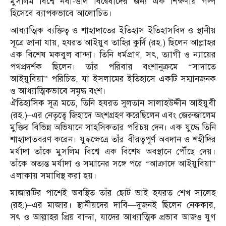
মুসলিম বিশ্বে নবী-ওলি বিদ্বেষীদের জন্য এক শিক্ষণীয় গল্প
হিসেবে ব্যাপকভাবে আলোচিত।
আধ্যাত্মিক ব্যক্তিত্ব ও শাহাদাতের ইতিহাস ইতিহাসবিদ ও স্থানীয়
সূত্রে জানা যায়, হযরত আইয়ুব তাহির কুর্দি (রহ.) ছিলেন আল্লাহর
এক বিশেষ মকবুল বান্দা। তিনি ধর্মপ্রাণ, সৎ, ত্যাগী ও ন্যায়ের
পথপ্রদর্শক ছিলেন। তাঁর পরিবার বংশানুক্রমে “সাদাতে
আইয়ুবিয়া” পরিচিত, যা ইসলামের ইতিহাসে একটি সম্মানজনক
ও আধ্যাত্মিকভাবে সমৃদ্ধ বংশ।
ঐতিহাসিক সূত্র মতে, তিনি হযরত সুলতান সালাহউদ্দীন আইয়ুবী
(রহ.)–এর নেতৃত্বে জিহাদে অংশগ্রহণ করেছিলেন এবং জেরুজালেম
মুক্তির বিভিন্ন অভিযানে সাহসিকতার পরিচয় দেন। এক যুদ্ধে তিনি
শাহাদাতবরণ করেন। যুদ্ধক্ষেত্রে তাঁর বীরত্বপূর্ণ অবদান ও শহীদির
মর্যাদা তাঁকে মুসলিম বিশ্বে এক বিশেষ অবস্থানে পৌঁছে দেয়।
তাঁকে অত্যন্ত মর্যাদা ও সম্মানের সঙ্গে পরে “আক্রাদে আইয়ুবিয়া”
এলাকায় সমাধিস্থ করা হয়।
মাজারটির পাশেই অবস্থিত তাঁর ছোট ভাই হযরত শেখ সালেহ
(রহ.)–এর মাজার। স্থানীয়দের দাবি—দুজনই ছিলেন নেককার,
সৎ ও আল্লাহর প্রিয় বান্দা, যাদের আধ্যাত্মিক প্রভাব আজও যুগ