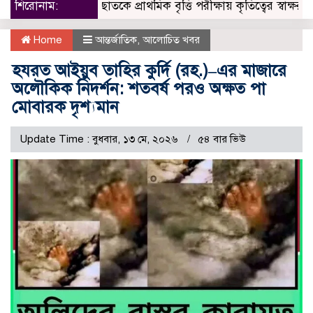
শিরোনাম:
ছাতকে প্রাথমিক বৃত্তি পরীক্ষায় কৃতিত্বের স্বাক্ষর, উচ্ছ্বসিত 
Home
আন্তর্জাতিক
,
আলোচিত খবর
হযরত আইয়ুব তাহির কুর্দি (রহ.)–এর মাজারে
অলৌকিক নিদর্শন: শতবর্ষ পরও অক্ষত পা
মোবারক দৃশ্যমান
Update Time : বুধবার, ১৩ মে, ২০২৬
৫৪ বার ভিউ