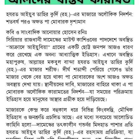
হযরত আইয়ুব তাহির কুর্দি (রহ.)–এর মাজারে অলৌকিক নিদর্শন:
শতবর্ষ পরও অক্ষত পা মোবারক দৃশ্যমান
ক‌বি ও সাংবা‌দিক আনোয়ার হো‌সেন র‌নিঃ
সিরিয়ার রাজধানী দামেস্কের মাউন্ট কাশিওনের পাদদেশে অবস্থিত
“আক্রাদে আইয়ুবিয়া” গ্রামের একটি ছোট্ট জনপদ আজও ধারণ
করে রেখেছে এক অনন্য আধ্যাত্মিক ইতিহাস। এখানে অবস্থিত
মহাপুরুষ, আল্লাহর মকবুল বান্দা হযরত আইয়ুব তাহির কুর্দি
(রহ.)–এর মাজার শরীফ। দীর্ঘ শতাব্দী পেরিয়ে গেলেও তাঁর
মাজার থেকে বের হয়ে থাকা পা মোবারকের অংশ আজও অক্ষত
অবস্থায় দেখা যায়। স্থানীয়দের দাবি, মাজারের বাহিরে থাকা এ পা
মোবারক অলৌকিক কারামতের নিদর্শন—যা সময়ের পরিক্রমায়
ইতিহাস হয়ে মানুষের আস্থার প্রতীক হয়ে দাঁড়িয়েছে।
মাজারকে কেন্দ্র করে বহুকাল ধরে বিভিন্ন কিংবদন্তি, মৌখিক
ইতিহাস ও জনশ্রুতি প্রচলিত আছে। এর মধ্যে সবচেয়ে আলোচিত
কাহিনি হলো—দামেস্কের তৎকালীন গভর্নর মিদহাত পাশার প্রতি
হযরত আইয়ুব তাহির কুর্দি (রহ.)–এর রহস্যময় প্রতিক্রিয়া, যা