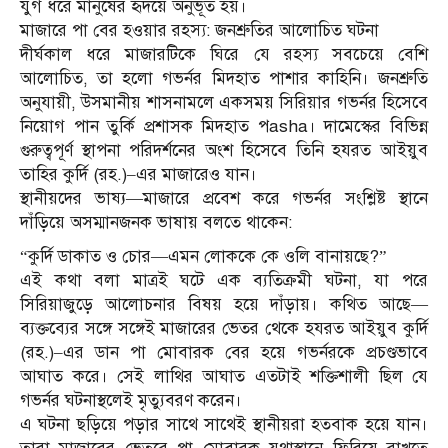
যুগ ধরে মানুষের হৃদয়ে অনুভূত হয়।
মাজারে পা বের হওয়ার রহস্য: জনশ্রুতির আলোচিত ঘটনা
দীর্ঘকাল ধরে মাজারটিকে ঘিরে যে রহস্য সবচেয়ে বেশি
আলোচিত, তা হলো গভর্নর মিদহাত পাশার কাহিনি। জনশ্রুতি
অনুযায়ী, উসমানীয় শাসনামলে একসময় সিরিয়ার গভর্নর হিসেবে
নিয়োগ পান তুর্কি প্রশাসক মিদহাত পasha। দামেস্কের বিভিন্ন
গুরুত্বপূর্ণ স্থাপনা পরিদর্শনের অংশ হিসেবে তিনি হযরত আইয়ুব
তাহির কুর্দি (রহ.)–এর মাজারেও যান।
স্থানীয়দের ভাষ্য—মাজারে প্রবেশ করে গভর্নর সংশ্লিষ্ট স্থানে
দাঁড়িয়ে অসম্মানজনক ভাষায় বলতে থাকেন:
“কুর্দি ডাকাত ও চোর—এমন লোককে কে ওলি বানায়ছে?”
এই কথা বলা মাত্রই ঘটে এক ব্যতিক্রমী ঘটনা, যা পরে
সিরিয়াজুড়ে আলোচনার বিষয় হয়ে দাঁড়ায়। কথিত আছে—
ব্যক্তব্যের সঙ্গে সঙ্গেই মাজারের ভেতর থেকে হযরত আইয়ুব কুর্দি
(রহ.)–এর ডান পা মোবারক বের হয়ে গভর্নরকে প্রচণ্ডভাবে
আঘাত করে। সেই লাথির আঘাত এতটাই শক্তিশালী ছিল যে
গভর্নর ঘটনাস্থলেই মৃত্যুবরণ করেন।
এ ঘটনা ছড়িয়ে পড়ার সাথে সাথেই স্থানীয়রা হতবাক হয়ে যান।