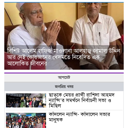
বিশিষ্ট আলেম হাফিজ মাওলানা আলহাজ্ব জামাল উদ্দিন
আর নেই কোরআনের খেদমতে নিবেদিত এক
আলোকিত জীবনের
আপডেট
জনপ্রিয় খবর
ছাতকে মেয়র প্রার্থী রাশিদা আহমদ
ন্যান্সি’র সমর্থনে নির্বাচনী সভা ও
মিছিল
কাঁদলেন ন্যান্সি- কাঁদালেন সভার
মানুষক