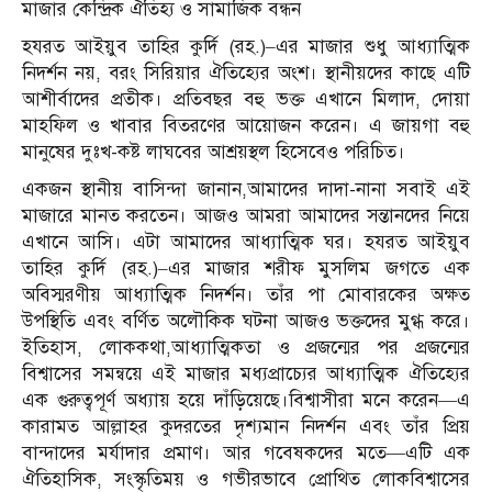
মাজার কেন্দ্রিক ঐতিহ্য ও সামাজিক বন্ধন
হযরত আইয়ুব তাহির কুর্দি (রহ.)–এর মাজার শুধু আধ্যাত্মিক
নিদর্শন নয়, বরং সিরিয়ার ঐতিহ্যের অংশ। স্থানীয়দের কাছে এটি
আশীর্বাদের প্রতীক। প্রতিবছর বহু ভক্ত এখানে মিলাদ, দোয়া
মাহফিল ও খাবার বিতরণের আয়োজন করেন। এ জায়গা বহু
মানুষের দুঃখ-কষ্ট লাঘবের আশ্রয়স্থল হিসেবেও পরিচিত।
একজন স্থানীয় বাসিন্দা জানান,আমাদের দাদা-নানা সবাই এই
মাজারে মানত করতেন। আজও আমরা আমাদের সন্তানদের নিয়ে
এখানে আসি। এটা আমাদের আধ্যাত্মিক ঘর। হযরত আইয়ুব
তাহির কুর্দি (রহ.)–এর মাজার শরীফ মুসলিম জগতে এক
অবিস্মরণীয় আধ্যাত্মিক নিদর্শন। তাঁর পা মোবারকের অক্ষত
উপস্থিতি এবং বর্ণিত অলৌকিক ঘটনা আজও ভক্তদের মুগ্ধ করে।
ইতিহাস, লোককথা,আধ্যাত্মিকতা ও প্রজন্মের পর প্রজন্মের
বিশ্বাসের সমন্বয়ে এই মাজার মধ্যপ্রাচ্যের আধ্যাত্মিক ঐতিহ্যের
এক গুরুত্বপূর্ণ অধ্যায় হয়ে দাঁড়িয়েছে।বিশ্বাসীরা মনে করেন—এ
কারামত আল্লাহর কুদরতের দৃশ্যমান নিদর্শন এবং তাঁর প্রিয়
বান্দাদের মর্যাদার প্রমাণ। আর গবেষকদের মতে—এটি এক
ঐতিহাসিক, সংস্কৃতিময় ও গভীরভাবে প্রোথিত লোকবিশ্বাসের