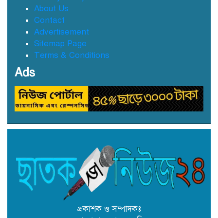
টাকা হরিলুট
About Us
Contact
ছাতকে বন্যার্তদের মধ্যে তালামীযের
Advertisement
খাদ্য সামগ্রী বিতরণ
Sitemap Page
Terms & Conditions
Ads
ছাতকে বর্ন্যাত দুইশ পরবিাররে মধ্যে
ত্রান
ছাতকে প্রাথমিক বৃত্তি পরীক্ষায়
কৃতিত্বের স্বাক্ষর, উচ্ছ্বসিত গন্ধর্বপুর
বিদ্যালয়!
ছাতকে ট্যালেন্টপুল বৃত্তি পেলেন
নাবিদুর রহমান তালুকদার
প্রকাশক ও সম্পাদকঃ
ছাতকে ‘আছিয়া বেগম’ হত্যা মামলার