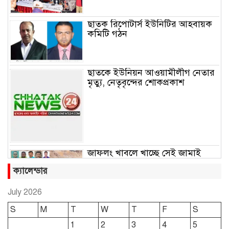
ছাতক রিপোটার্স ইউনিটির আহবায়ক
কমিটি গঠন
ছাতকে ইউনিয়ন আওয়ামীলীগ নেতার
মৃত্যু, নেতৃবৃন্দের শোকপ্রকাশ
জাফলং খাবলে খাচ্ছে সেই জামাই
সুমন
ক্যালেন্ডার
July 2026
ছাতকে রুহুল আমীন ফাউন্ডেশনের
S
M
T
W
T
F
S
শীতবস্ত্র বিতরণ
1
2
3
4
5