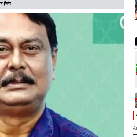
ার ভিউ
A