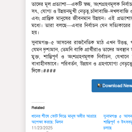
তাদের মূল প্রত্যাশা—একটি স্বচ্ছ, অংশগ্রহণমূলক নি
সৎ, যোগ্য ও উন্নয়নমুখী নেতৃত্ব,চাঁদাবাজি–দখলবাজি ও 
এবং প্রান্তিক মানুষের জীবনমান উন্নয়ন। এই প্রত্যা
মধ্যে। তারা বলছে—এবার নির্বাচন যেন সত্যিকারের 
হয়।
সুনামগঞ্জ–৫ আসনের রাজনৈতিক মাঠ এখন উত্তপ্ত, 
যেমন দৃশ্যমান, তেমনি বাকি প্রার্থীরাও তাদের অবস
মুক্ত, শান্তিপূর্ণ ও অংশগ্রহণমূলক নির্বাচন, 
বাধাহীনভাবে। পরিবর্তন, উন্নয়ন ও গ্রহণযোগ্য নেতৃত
দিকে।####
Download New
Related
ধানের শীষে ভোট দিতে মানুষ অধীর আগ্রহে
সুনামগঞ্জ ৫ আসন
অপেক্ষা করছে: মিলন
শান্তিপূর্ণ ও উৎস
11/23/2025
চলছে