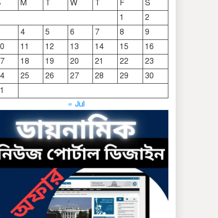
S
M
T
W
T
F
S
দোয়ারাবাজারে নামে-বেনামে
1
2
চলছে খাসজমি দখলের
4
5
6
7
8
9
প্রতিযোগিতা : নির্লিপ্ত প্রশাসন
0
11
12
13
14
15
16
ছাতকে রুনা-হামিদ সমাচার,
7
18
19
20
21
22
23
কর্তৃপক্ষ নিরব
4
25
26
27
28
29
30
1
ছাতকে এক স্কুল ছাত্রী
« Jul
পাশবিকতার শিকার অভিযুক্ত
ছাতক থানার পুলিশ সদস্য
সংগীতে শ্রেষ্ঠ শিল্পী নির্বাচিত
ছাতকের নবাগত ইউএনও’র
সাথে প্রেসক্লাব নেতৃবৃন্দের
সাক্ষাত