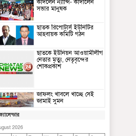
কাঁদলেন ন্যান্সি- কাঁদালেন
সভার মানুষক
ছাতক রিপোটার্স ইউনিটির
আহবায়ক কমিটি গঠন
ছাতকে ইউনিয়ন আওয়ামীলীগ
নেতার মৃত্যু, নেতৃবৃন্দের
শোকপ্রকাশ
জাফলং খাবলে খাচ্ছে সেই
জামাই সুমন
ক্যালেন্ডার
ছাতকে রুহুল আমীন
ফাউন্ডেশনের শীতবস্ত্র বিতরণ
ugust 2026