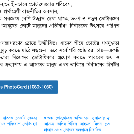
র্বাচন,ভয়হীনভাবে ভোট দেওয়ার পরিবেশ,
স্বার্থান্বেষী রাজনীতির অবসান,
শায় সবচেয়ে বেশি উচ্ছ্বাস দেখা যাচ্ছে তরুণ ও নতুন ভোটারদের
“মানুষের ভোটে মানুষের প্রতিনিধি” নির্বাচনের উৎসবে পরিণত
এ
গণজাগরণের স্রোতে উজ্জীবিত। ধানের শীষে ভোটের গণমুগ্ধতা
্থান সুদৃঢ় করতে মাঠে লড়ছেন। তবে সর্বোপরি ভোটাররা চায়—একটি
যেখানে তারা নিজেদের ভোটাধিকার প্রয়োগ করতে পারবেন ভয় ও
্বের প্রত্যাশায় এ আসনের মানুষ এখন তাকিয়ে নির্বাচনের দিনটির
s PhotoCard (1080×1080)
 ছাতকে ১০৪টি কেন্দ্রে
ছাতক প্রেসক্লা‌বের অ‌ভিনন্দন সুনামগঞ্জ-৫
বমুখর পরিবেশে ভোটগ্রহণ
আসনে কলিম উদ্দিন আহমদ মিলন ৫৩
হাজার ০৬৯ ভোটের ব্যবধানে নিবা‌চিত