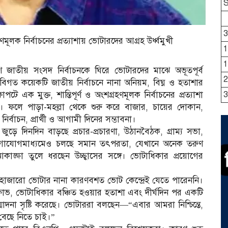
3
 নির্বাচনের প্রত্যাশায় ভোটারদের আগ্রহ উর্ধ্বমুখী
1
1
 জাতীয় সংসদ নির্বাচনকে ঘিরে ভোটারদের মাঝে অভূতপূর্ব
2
। বিগত কয়েকটি জাতীয় নির্বাচনে নানা অনিয়ম, বিঘ্ন ও হতাশার
ে এক মুক্ত, শান্তিপূর্ণ ও অংশগ্রহণমূলক নির্বাচনের প্রত্যাশা
3
 ফলে পাড়া-মহল্লা থেকে শুরু করে বাজার, চায়ের দোকান,
র্বাচন, প্রার্থী ও আগামী দিনের সম্ভাবনা।
দিনদিন বাড়ছে প্রচার-প্রচারণা, উঠানবৈঠক, গ্রাম্য সভা,
াযোগমাধ্যমেও চলছে সমান তৎপরতা, যেখানে অনেক তরুণ
আকাঙ্ক্ষা তুলে ধরছেন উচ্ছ্বাসের সঙ্গে। ভোটাধিকার প্রয়োগের
লের হাজারো ভোটার নানা কারণবশত ভোট কেন্দ্রেই যেতে পারেননি।
োভ, ভোটাধিকার বঞ্চিত হওয়ার হতাশা এবং দীর্ঘদিন পর একটি
ন্মাদনা সৃষ্টি করেছে। ভোটাররা বলছেন—“এবার আমরা নিশ্চিন্তে,
 বেছে নিতে চাই।”