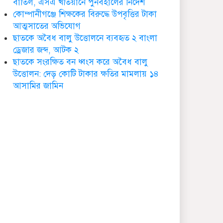
বাতিল, এসএ খতিয়ানে পুনর্বহালের নির্দেশ
ডা. নার্গিস বাহার চৌধুরীর
কোম্পানীগঞ্জে শিক্ষকের বিরুদ্ধে উপবৃত্তির টাকা
ইন্তেকাল
আত্মসাতের অভিযোগ
ছাতকে অবৈধ বালু উত্তোলনে ব্যবহৃত ২ বাংলা
ড্রেজার জব্দ, আটক ২
ছাতকে সংরক্ষিত বন ধ্বংস করে অবৈধ বালু
উত্তোলন: দেড় কোটি টাকার ক্ষতির মামলায় ১৪
ছাতকে আওয়ামীলীগ নেতা
আসামির জামিন
হাসনাত গ্রেফতার
ছাতক সিমেন্ট কারখানার মাটি
কারখানায় বিক্রি নামে কোটি
কোটি টাকা হরিলুট
ছাতকে বন্যার্তদের মধ্যে
তালামীযের খাদ্য সামগ্রী
বিতরণ
ছাতকে বর্ন্যাত দুইশ
পরবিাররে মধ্যে ত্রান