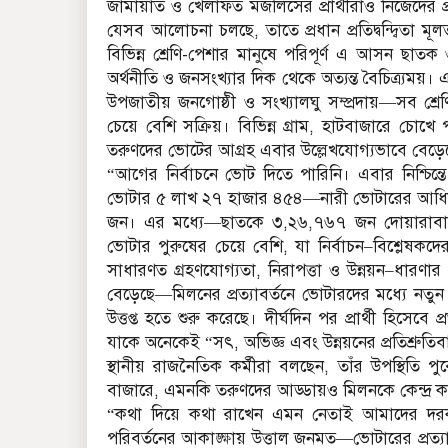
জামায়াত ও খেলাফত মজলিসের প্রার্থীরাও নিজেদের প
যেসব আলোচনা চলছে, তাতে প্রধান প্রতিদ্বন্দ্বিতা 
বিভিন্ন শ্রেণি-পেশার মানুষে পরিপূর্ণ এ আসন ছা
অর্থনীতি ও জনসংখ্যার দিক থেকে অত্যন্ত বৈচিত্র্যময়। এ
উপজাতীয় জনগোষ্ঠী ও সংখ্যালঘু সম্প্রদায়—সব শ্
চেয়ে বেশি সক্রিয়। বিভিন্ন গ্রাম, হাটবাজারে চোখ
তরুণদের ভোটের আগ্রহ এবার উল্লেখযোগ্যভাবে বে
“আগের নির্বাচনে ভোট দিতে পারিনি। এবার নিশ্চিন্
ভোটার ৫ লাখ ২৭ হাজার ৪৫৪—নারী ভোটারের আধিক্য গ
জন। এর মধ্যে—ছাতকে ৩,২৬,৭৬৭ জন দোয়ারাবা
ভোটার পুরুষের চেয়ে বেশি, যা নির্বাচন–বিশ্লেষকদে
সাধারণত গ্রহণযোগ্যতা, নিরাপত্তা ও উন্নয়ন–ধারণা
বেড়েছে—মিলনের প্রত্যাবর্তনে ভোটারদের মধ্যে নতুন
উত্তপ্ত হতে শুরু করেছে। দীর্ঘদিন পর প্রার্থী হিস
যাকে অনেকেই “সৎ, অভিজ্ঞ এবং উন্নয়নের প্রতিশ্রুতিবা
স্থানীয় রাজনৈতিক কর্মীরা বলছেন, তাঁর উপস্থিতি পুরো
বাজারে, এমনকি তরুণদের আড্ডায়ও মিলনকে কেন্দ্
“কথা দিয়ে কথা রাখেন এমন নেতাই আমাদের দরকার
পরিবর্তনের আকাঙ্ক্ষায় উত্তাল জনমত—ভোটারের প্রত্যা