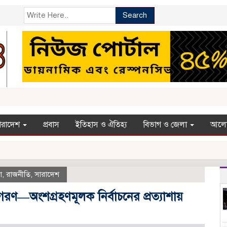
Search
ারাদেশ
প্রবাস
ইতিহাস ও ঐতিহ্য
বিভাগ ও জেলা
আলো
া
,
রাজনীতি
,
সারাদেশ
ণ—অংশগ্রহণমূলক নির্বাচনের প্রত্যাশায়