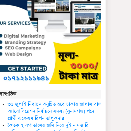
কথাসাহিত্যিক রাবেয়া খাতুন
আর নেই
সিলেট ওসমানী আন্তর্জাতিক
বিমানবন্দরে সংবর্ধিত হলেন
আওলাদ আলী রেজা
নতুন জেলা প্রশাসকের
যোগদান, বিদায় নিলেন
আব্দুল আহাদ
ছাতকে এক শিক্ষিকা ভারতে
সাম্প্রতিক
টাটা হাসপাতালে ভতি
৩১ জুলাই নিবাচন অনু‌ষ্টিত হ‌বে ঢাকায় জালালাবাদ
অ্যাসোসিয়েশন নির্বাচনে সদস্য (সুনামগঞ্জ) পদে
ছাত‌কে দৈনিক সুনামকণ্ঠ’র
প্রার্থী একেএম রিপন তালুকদার
সপ্তম প্রতিষ্ঠা বার্ষিকী পালিত
কৈতক হাসপাতালের জমি নিয়ে দুই নামজারি