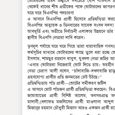
ভোটারদের এমন উচ্ছ্বাসে সবচেয়ে বেশি লাভবান 
থেকেই ধানের শীষ প্রতীকের পক্ষে ভোটারদের জাগ
ঘরে ঘরে বিএনপির পদচারণা
এ আসনে বিএনপির প্রার্থী হিসেবে প্রতিদ্বন্দ্বিতা 
বিএনপির আহ্বায়ক ও তিনবারের সাবেক সংসদ সদস্য কল
ভাবমূর্তি এবং অতীতে নির্বাচনী এলাকার উন্নয়নে তা
স্থানীয় বিএনপি নেতারা দাবি করেন।
তৃণমূল পর্যায়ে ঘরে ঘরে গিয়ে তারা ধারাবাহিক গণ
কর্মসূচির মাধ্যমে ভোটারদের কাছে তুলে ধরা হচ্ছে ভোট
ইসলাম, শামছুর রহমান বাবুল, যুবদল নেতা জহির
“এবার ভোটাররা নিজেরাই ভোট দিতে চায়। ভয়হীন 
নেতা চেরাগ আলী বলেন, “চাঁদাবাজি–দখলবাজি ছাড়া
গ্রহণযোগ্য প্রার্থীর প্রতি জনমতের ঢেউ উঠছে।”
প্রতিদ্বন্দ্বিতায় পাঁচ প্রার্থী—ভোটের সমীকরণ জটিল
এ আসনে মোট পাঁচজন প্রার্থী প্রতিদ্বন্দ্বিতা করছেন। 
জামায়াতের প্রার্থী: বিশিষ্ট আলেম, অবসরপ্রাপ
মাদানী,খেলাফত মজলিসের প্রার্থী: মাওলানা আব্দুল 
মিজানুর রহমান চৌধুরী মিজান আরও একজন প্রার্থী র‌য়