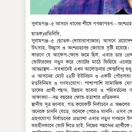
সুনামগঞ্জ–৫ আসনে ধানের শীষে গণজাগরণ—অংশগ্রহণমূলক
ছাতক)প্রতি‌নি‌ধি,
সুনামগঞ্জ–৫ (ছাতক–দোয়ারাবাজার) আসনে ত্রয়োদশ
উৎসাহ, উচ্ছ্বাস ও অংশগ্রহণের জোয়ার সৃষ্টি হয়েছে
কারণে যে আক্ষেপ-ক্ষোভ জমে ছিল, এবার তার প্রেক্ষাপট
ভোটারদের নতুন করে ভোটের মাঠে ফিরিয়ে এনেছে।
আড্ডাস্থল—সবখানেই এখন আলোচনার কেন্দ্রবিন্দু শুধু নি
এ আসনের মোট ২২টি ইউনিয়ন ও একটি পৌরসভা জুড়ে 
মতবিনিময় ও গণসংযোগ। পাশাপাশি সামাজিক যোগ
তাদের প্রার্থী-পছন্দ, উন্নয়ন ভাবনা ও পরিবর্তনের 
আকাঙ্ক্ষা—বহু বছরের ক্ষোভ-হতাশার প্রতিফলন
স্থানীয় সূত্র জানায়, গত কয়েকটি নির্বাচনে এ অঞ্চ
অনেকে চাননি যেতে, অনেকে পেরেও যাননি। এসব ক্ষ
গ্রহণযোগ্য নির্বাচনের প্রত্যাশা এবার নতুন গণমনে উ
ভয়হীনভাবে ভোট দিতে চাই, নিজের পছন্দের প্রার্থীকে