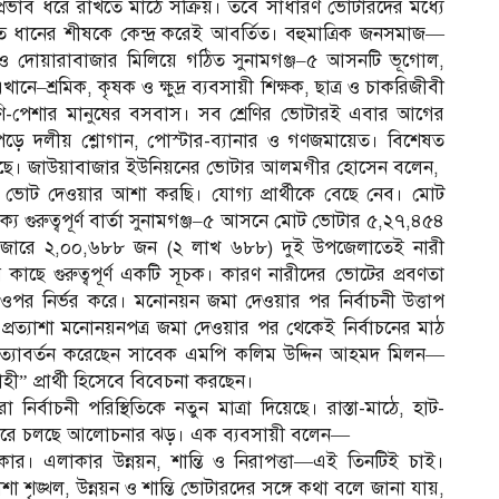
্রভাব ধরে রাখতে মাঠে সক্রিয়। তবে সাধারণ ভোটারদের মধ্যে
মূলত ধানের শীষকে কেন্দ্র করেই আবর্তিত। বহুমাত্রিক জনসমাজ—
তক ও দোয়ারাবাজার মিলিয়ে গঠিত সুনামগঞ্জ–৫ আসনটি ভূগোল,
খানে–শ্রমিক, কৃষক ও ক্ষুদ্র ব্যবসায়ী শিক্ষক, ছাত্র ও চাকরিজীবী
রেণি-পেশার মানুষের বসবাস। সব শ্রেণির ভোটারই এবার আগের
ে পড়ে দলীয় শ্লোগান, পোস্টার-ব্যানার ও গণজমায়েত। বিশেষত
ড়েছে। জাউয়াবাজার ইউনিয়নের ভোটার আলমগীর হোসেন বলেন,
তে ভোট দেওয়ার আশা করছি। যোগ্য প্রার্থীকে বেছে নেব। মোট
ুরুত্বপূর্ণ বার্তা সুনামগঞ্জ–৫ আসনে মোট ভোটার ৫,২৭,৪৫৪
জারে ২,০০,৬৮৮ জন (২ লাখ ৬৮৮) দুই উপজেলাতেই নারী
র কাছে গুরুত্বপূর্ণ একটি সূচক। কারণ নারীদের ভোটের প্রবণতা
র ওপর নির্ভর করে। মনোনয়ন জমা দেওয়ার পর নির্বাচনী উত্তাপ
 প্রত্যাশা মনোনয়নপত্র জমা দেওয়ার পর থেকেই নির্বাচনের মাঠ
েবে প্রত্যাবর্তন করেছেন সাবেক এমপি কলিম উদ্দিন আহমদ মিলন—
হী” প্রার্থী হিসেবে বিবেচনা করছেন।
 নির্বাচনী পরিস্থিতিকে নতুন মাত্রা দিয়েছে। রাস্তা-মাঠে, হাট-
র করে চলছে আলোচনার ঝড়। এক ব্যবসায়ী বলেন—
। এলাকার উন্নয়ন, শান্তি ও নিরাপত্তা—এই তিনটিই চাই।
শা শৃঙ্খল, উন্নয়ন ও শান্তি ভোটারদের সঙ্গে কথা বলে জানা যায়,