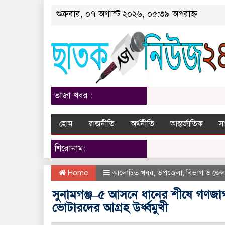
শুক্রবার, ০৭ অগাস্ট ২০২৬, ০৫:৩৯ অপরাহ্ন
তাজা খবর :
হোম
রাজনীতি
অর্থনীতি
আন্তর্জাতিক
স
শিরোনাম:
Home
আলোচিত খবর
,
উপজেলা
,
বিভাগ ও জেল
সুনামগঞ্জ–৫ আসনে ধানের শীষে গণজাগর
ভোটারদের আগ্রহ উর্ধ্বমুখী