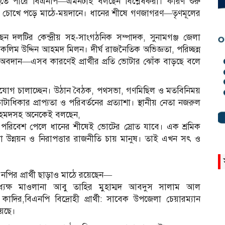
হতে পারে বিএনপি—এমনটাই বলছেন বিশ্লেষকরা। কারণ শুরু
রণ চোখে পড়ে মাঠে-ময়দানে। ধানের শীষে গণজাগরণ—তৃণমূলের
করছেন দলটির কেন্দ্রীয় সহ-সাংগঠনিক সম্পাদক, সুনামগঞ্জ জেলা
িম উদ্দিন আহমদ মিলন। দীর্ঘ রাজনৈতিক অভিজ্ঞতা, পরিচ্ছন্ন
ঁর অবদান—এসব কারণেই প্রার্থীর প্রতি ভোটার ঝোঁক বাড়ছে বলে
সংযোগ চালাচ্ছেন। উঠান বৈঠক, পথসভা, গণমিছিল ও মতবিনিময়
াধিকার প্রাপ্যতা ও পরিবর্তনের প্রত্যাশা। স্থানীয় নেতা নজরুল
 আহমদসহ অনেকেই বলছেন,
পরিবেশ পেলে ধানের শীষেই ভোটের স্রোত যাবে। এক শ্রমিক
 উন্নয়ন ও নিরাপত্তার রাজনীতি চায় মানুষ। তাই এখন সৎ ও
বিএনপির প্রার্থী ছাড়াও মাঠে রয়েছেন—
্ত অধ্যক্ষ মাওলানা আবু তাহির মুহাম্মদ আবদুস সালাম আল
কাদির,বিএনপি বিদ্রোহী প্রার্থী: সাবেক উপজেলা চেয়ারম্যান
ে‌ছে।