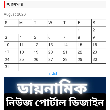
সুমন
ক্যালেন্ডার
August 2026
ছাতকে রুহুল আমীন ফাউন্ডেশনের
S
M
T
W
T
F
S
শীতবস্ত্র বিতরণ
1
2
3
4
5
6
7
8
9
দোয়ারাবাজারে নামে-বেনামে চলছে
10
11
12
13
14
15
16
খাসজমি দখলের প্রতিযোগিতা : নির্লিপ্ত
প্রশাসন
17
18
19
20
21
22
23
24
25
26
27
28
29
30
ছাতকে রুনা-হামিদ সমাচার, কর্তৃপক্ষ
31
নিরব
« Jul
ছাতকে এক স্কুল ছাত্রী পাশবিকতার
শিকার অভিযুক্ত