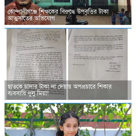
কোম্পানীগঞ্জে শিক্ষকের বিরুদ্ধে উপবৃত্তির টাকা
আত্মসাতের অভিযোগ
ছাত‌কে চাদার টাকা না দেয়ায় অপপ্রচারে শিকার
ব‌্যবসা‌য়ি দুলু‌ মিয়া!