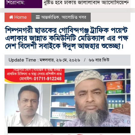
জুলাই নিবাচন অনু‌ষ্টিত হ‌বে ঢাকায় জালালাবাদ অ্যাসোসিয়েশন নির্বাচনে
শিরোনাম:
Home
আন্তর্জাতিক
,
আলোচিত খবর
শিল্পনগরী ছাত‌কের গো‌বিন্দগঞ্জ ট্রা‌ফিক প‌য়েন্ট
এলাকার জান্নাত ক‌মিউনি‌টি মে‌ডিক‌্যাল এর পক্ষ
দেশ বি‌দেশী সবাইকে ঈদুল আজহার শুভেচ্ছা।
Update Time : মঙ্গলবার, ২৬ মে, ২০২৬
৬৬ বার ভিউ