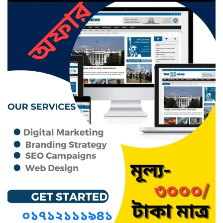
ছাতক থানার পুলিশ সদস্য সংগীতে
শ্রেষ্ঠ শিল্পী নির্বাচিত
ছাতকের নবাগত ইউএনও’র সাথে
প্রেসক্লাব নেতৃবৃন্দের সাক্ষাত
কথাসাহিত্যিক রাবেয়া খাতুন আর নেই
সিলেট ওসমানী আন্তর্জাতিক
বিমানবন্দরে সংবর্ধিত হলেন আওলাদ
আলী রেজা