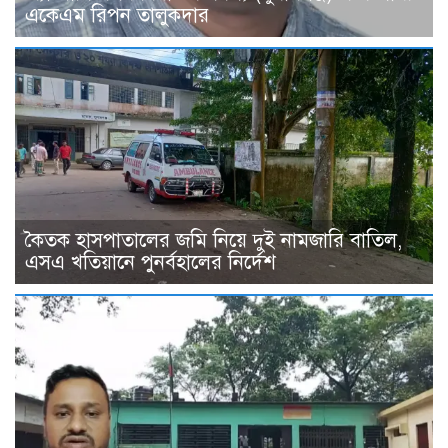
একেএম রিপন তালুকদার
কৈতক হাসপাতালের জমি নিয়ে দুই নামজারি বাতিল,
এসএ খতিয়ানে পুনর্বহালের নির্দেশ