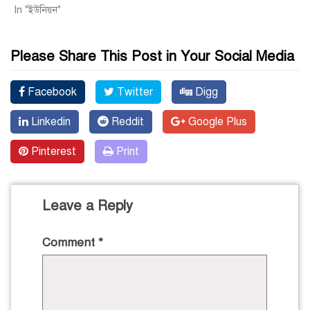
In "ইউনিয়ন"
Please Share This Post in Your Social Media
Facebook
Twitter
Digg
Linkedin
Reddit
Google Plus
Pinterest
Print
Leave a Reply
Comment
*