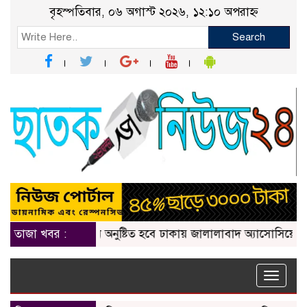
বৃহস্পতিবার, ০৬ অগাস্ট ২০২৬, ১২:১০ অপরাহ্ন
Search
১ জুলাই নিবাচন অনু‌ষ্টিত হ‌বে ঢাকায় জালালাবাদ অ্যাসোসিয়েশন নির্বা
তাজা খবর :
Toggle
naviga