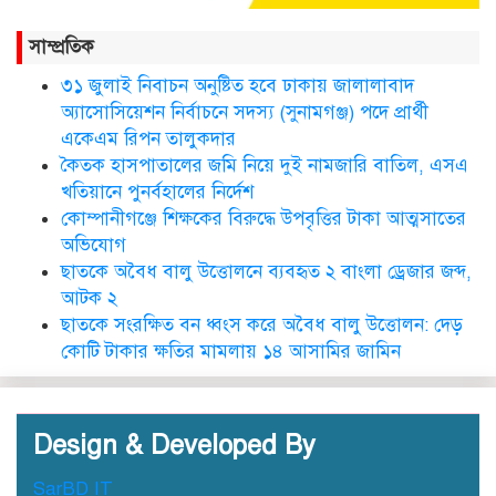
নতুন জেলা প্রশাসকের যোগদান,
বিদায় নিলেন আব্দুল আহাদ
সাম্প্রতিক
৩১ জুলাই নিবাচন অনু‌ষ্টিত হ‌বে ঢাকায় জালালাবাদ
ছাতকে এক শিক্ষিকা ভারতে টাটা
অ্যাসোসিয়েশন নির্বাচনে সদস্য (সুনামগঞ্জ) পদে প্রার্থী
হাসপাতালে ভতি
একেএম রিপন তালুকদার
কৈতক হাসপাতালের জমি নিয়ে দুই নামজারি বাতিল, এসএ
খতিয়ানে পুনর্বহালের নির্দেশ
কোম্পানীগঞ্জে শিক্ষকের বিরুদ্ধে উপবৃত্তির টাকা আত্মসাতের
ছাত‌কে দৈনিক সুনামকণ্ঠ’র সপ্তম
প্রতিষ্ঠা বার্ষিকী পালিত
অভিযোগ
ছাতকে অবৈধ বালু উত্তোলনে ব্যবহৃত ২ বাংলা ড্রেজার জব্দ,
আটক ২
ডা. নার্গিস বাহার চৌধুরীর ইন্তেকাল
ছাতকে সংরক্ষিত বন ধ্বংস করে অবৈধ বালু উত্তোলন: দেড়
কোটি টাকার ক্ষতির মামলায় ১৪ আসামির জামিন
Design & Developed By
SarBD IT