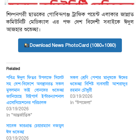
শিল্পনগরী ছাত‌কের গো‌বিন্দগঞ্জ ট্রা‌ফিক প‌য়েন্ট এলাকার জান্নাত
ক‌মিউনি‌টি মে‌ডিক‌্যাল এর পক্ষ দেশ বি‌দেশী সবাইকে ঈদুল
আজহার শুভেচ্ছা।
Download News PhotoCard (1080×1080)
Related
পবিত্র ঈদুল ফিতর উপলক্ষে সিলেট
সকল শ্রেণি পেশার মানুষকে ঈদের
সহ দেশ-বিদেশে অবস্থানরত সকল
শুভেচ্ছা বিশিষ্ট ব্যবসায়ী আশরাফুর
মুসলমান ভাই বোনদের শুভেচ্ছা
রহমান চৌধুরী
জানিয়েছে টাইগার্স ইন্টারন্যাশনাল
03/19/2026
এসোসিয়েশনের পরিচালক
In "উপজেলা"
03/19/2026
In "আন্তর্জাতিক"
সাবেক ভারপ্রাপ্ত চেয়ারম্যান নজমুল
ঈদ শুভেচ্ছা
03/19/2026