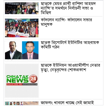
ছাতকে মেয়র প্রার্থী রাশিদা আহমদ
ন্যান্সি’র সমর্থনে নির্বাচনী সভা ও
মিছিল
কাঁদলেন ন্যান্সি- কাঁদালেন সভার
মানুষক
ছাতক রিপোটার্স ইউনিটির আহবায়ক
কমিটি গঠন
ছাতকে ইউনিয়ন আওয়ামীলীগ নেতার
মৃত্যু, নেতৃবৃন্দের শোকপ্রকাশ
জাফলং খাবলে খাচ্ছে সেই জামাই