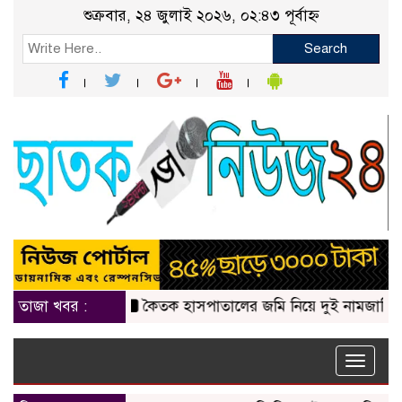
শুক্রবার, ২৪ জুলাই ২০২৬, ০২:৪৩ পূর্বাহ্ন
Search
তাজা খবর :
কৈতক হাসপাতালের জমি নিয়ে দুই নামজারি বাতিল, এ
Toggle
naviga