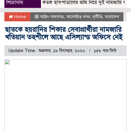
শিরোনাম:
কৈতক হাসপাতালের জমি নিয়ে দুই নামজারি বাতিল, এসএ 
Home
আইন-আদালত
,
আলোচিত খবর
,
দূর্নীতি
,
সারাদেশ
ছাতকে হয়রানির শিকার সেবাপ্রার্থীরা নামজারি
খতিয়ান তহশীলে আছে এসিল্যান্ড অফিসে নেই
Update Time : শুক্রবার, ১৮ ডিসেম্বর, ২০২০
১৫৮ বার ভিউ