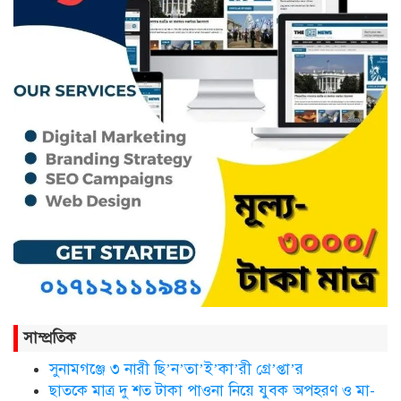
ছাতকের নবাগত ইউএনও’র সাথে
প্রেসক্লাব নেতৃবৃন্দের সাক্ষাত
কথাসাহিত্যিক রাবেয়া খাতুন আর নেই
সিলেট ওসমানী আন্তর্জাতিক
বিমানবন্দরে সংবর্ধিত হলেন আওলাদ
আলী রেজা
নতুন জেলা প্রশাসকের যোগদান,
সাম্প্রতিক
বিদায় নিলেন আব্দুল আহাদ
সুনামগঞ্জে ৩ নারী ছি’ন’তা’ই’কা’রী গ্রে’প্তা’র
ছাতকে মাত্র দু শত টাকা পাওনা নি‌য়ে যুবক অপহরণ ও মা-