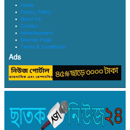
ছাতক সিমেন্ট কারখানার মাটি
Home
কারখানায় বিক্রি নামে কোটি কোটি
Privacy Policy
টাকা হরিলুট
About Us
Contact
ছাতকে বন্যার্তদের মধ্যে তালামীযের
Advertisement
খাদ্য সামগ্রী বিতরণ
Sitemap Page
Terms & Conditions
Ads
ছাতকে বর্ন্যাত দুইশ পরবিাররে মধ্যে
ত্রান
সুনামগঞ্জে ৩ নারী ছি’ন’তা’ই’কা’রী
গ্রে’প্তা’র
ছাতকে মাত্র দু শত টাকা পাওনা নি‌য়ে
যুবক অপহরণ ও মা-ছেলেকে
নির্যাতনের অভিযোগ, ৬ দিনেও মামলা