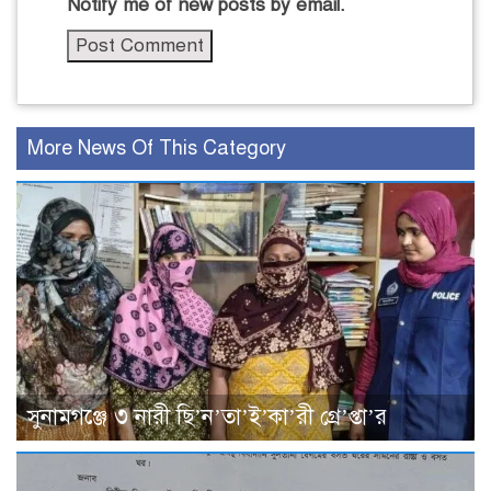
Notify me of new posts by email.
More News Of This Category
সুনামগঞ্জে ৩ নারী ছি’ন’তা’ই’কা’রী গ্রে’প্তা’র