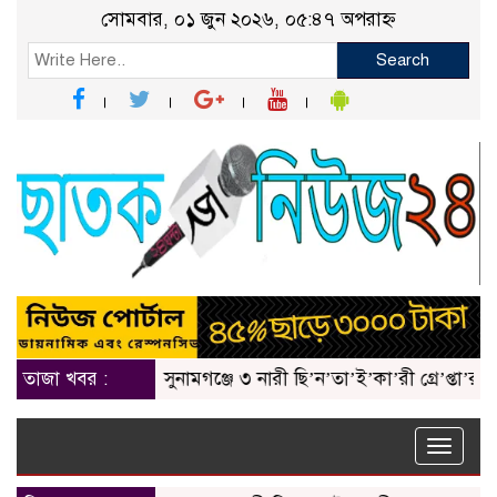
সোমবার, ০১ জুন ২০২৬, ০৫:৪৭ অপরাহ্ন
Search
তাজা খবর :
সুনামগঞ্জে ৩ নারী ছি’ন’তা’ই’কা’রী গ্রে’প্তা’র
ছাতক
Toggle
naviga