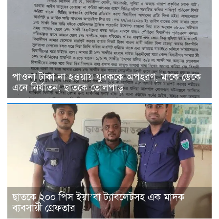
পাওনা টাকা না হওয়ায় যুবককে অপহরণ, মাকে ডেকে
এনে নির্যাতন; ছাতকে তোলপাড়
ছাতকে ২০০ পিস ইয়া’বা ট্যাবলেটসহ এক মাদক
ব্যবসায়ী গ্রেফতার