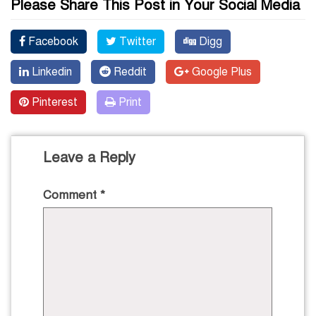
Please Share This Post in Your Social Media
Facebook
Twitter
Digg
Linkedin
Reddit
Google Plus
Pinterest
Print
Leave a Reply
Comment
*