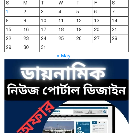
S
M
T
W
T
F
S
শীতবস্ত্র বিতরণ
1
2
3
4
5
6
7
8
9
10
11
12
13
14
দোয়ারাবাজারে নামে-বেনামে চলছে
15
16
17
18
19
20
21
খাসজমি দখলের প্রতিযোগিতা : নির্লিপ্ত
প্রশাসন
22
23
24
25
26
27
28
29
30
31
ছাতকে রুনা-হামিদ সমাচার, কর্তৃপক্ষ
« May
নিরব
ছাতকে এক স্কুল ছাত্রী পাশবিকতার
শিকার অভিযুক্ত
ছাতক থানার পুলিশ সদস্য সংগীতে
শ্রেষ্ঠ শিল্পী নির্বাচিত