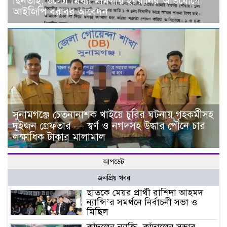
ছিনতাই, উল্টো মিথ্যা মামলায় হয়রানির অভিযোগে
আইজিপি বরাবর আবেদন
সুনামগঞ্জে চেতনানাশক খাইয়ে চুরির ঘটনায় গৃহকর্মীসহ
দুইজন গ্রেফতার — স্বর্ণ ও নগদসহ উদ্ধার পৌনে চার
লক্ষাধিক টাকার মালামাল
আপডেট
জনপ্রিয় খবর
ছাতকে মেয়র প্রার্থী রাশিদা আহমদ
ন্যান্সি’র সমর্থনে নির্বাচনী সভা ও
মিছিল
কাঁদলেন ন্যান্সি- কাঁদালেন সভার