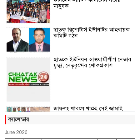
মানুষক
ছাতক রিপোটার্স ইউনিটির আহবায়ক
কমিটি গঠন
ছাতকে ইউনিয়ন আওয়ামীলীগ নেতার
মৃত্যু, নেতৃবৃন্দের শোকপ্রকাশ
জাফলং খাবলে খাচ্ছে সেই জামাই
সুমন
ক্যালেন্ডার
June 2026
ছাতকে রুহুল আমীন ফাউন্ডেশনের