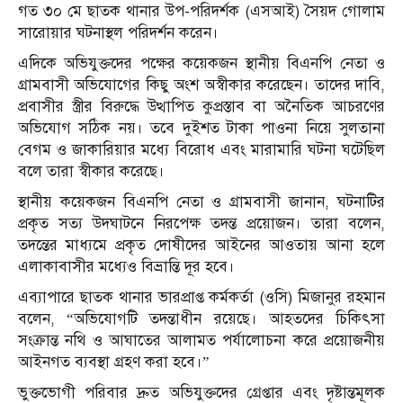
গত ৩০ মে ছাতক থানার উপ-পরিদর্শক (এসআই) সৈয়দ গোলাম
সারোয়ার ঘটনাস্থল পরিদর্শন করেন।
এদিকে অভিযুক্তদের পক্ষের কয়েকজন স্থানীয় বিএনপি নেতা ও
গ্রামবাসী অভিযোগের কিছু অংশ অস্বীকার করেছেন। তাদের দাবি,
প্রবাসীর স্ত্রীর বিরুদ্ধে উত্থাপিত কুপ্রস্তাব বা অনৈতিক আচরণের
অভিযোগ সঠিক নয়। তবে দুইশত টাকা পাওনা নিয়ে সুলতানা
বেগম ও জাকারিয়ার মধ্যে বিরোধ এবং মারামা‌রি ঘটনা ঘটেছিল
বলে তারা স্বীকার করেছে।
স্থানীয় কয়েকজন বিএনপি নেতা ও গ্রামবাসী জানান, ঘটনাটির
প্রকৃত সত্য উদঘাটনে নিরপেক্ষ তদন্ত প্রয়োজন। তারা বলেন,
তদন্তের মাধ্যমে প্রকৃত দোষীদের আইনের আওতায় আনা হলে
এলাকাবাসীর মধ্যেও বিভ্রান্তি দূর হবে।
এব‌্যাপা‌রে ছাতক থানার ভারপ্রাপ্ত কর্মকর্তা (ওসি) মিজানুর রহমান
বলেন, “অভিযোগটি তদন্তাধীন রয়েছে। আহতদের চিকিৎসা
সংক্রান্ত নথি ও আঘাতের আলামত পর্যালোচনা করে প্রয়োজনীয়
আইনগত ব্যবস্থা গ্রহণ করা হবে।”
ভুক্তভোগী পরিবার দ্রুত অভিযুক্তদের গ্রেপ্তার এবং দৃষ্টান্তমূলক