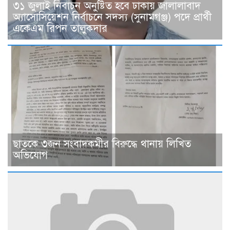
৩১ জুলাই নিবাচন অনু‌ষ্টিত হ‌বে ঢাকায় জালালাবাদ
অ্যাসোসিয়েশন নির্বাচনে সদস্য (সুনামগঞ্জ) পদে প্রার্থী
একেএম রিপন তালুকদার
ছাত‌কে ৩জন সংবাদকমীর বিরু‌দ্ধে থানায় লিখিত
অভিযোগ