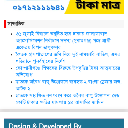
নতুন জেলা প্রশাসকের যোগদান,
বিদায় নিলেন আব্দুল আহাদ
সাম্প্রতিক
৩১ জুলাই নিবাচন অনু‌ষ্টিত হ‌বে ঢাকায় জালালাবাদ
ছাতকে এক শিক্ষিকা ভারতে টাটা
অ্যাসোসিয়েশন নির্বাচনে সদস্য (সুনামগঞ্জ) পদে প্রার্থী
হাসপাতালে ভতি
একেএম রিপন তালুকদার
কৈতক হাসপাতালের জমি নিয়ে দুই নামজারি বাতিল, এসএ
খতিয়ানে পুনর্বহালের নির্দেশ
কোম্পানীগঞ্জে শিক্ষকের বিরুদ্ধে উপবৃত্তির টাকা আত্মসাতের
ছাত‌কে দৈনিক সুনামকণ্ঠ’র সপ্তম
প্রতিষ্ঠা বার্ষিকী পালিত
অভিযোগ
ছাতকে অবৈধ বালু উত্তোলনে ব্যবহৃত ২ বাংলা ড্রেজার জব্দ,
আটক ২
ডা. নার্গিস বাহার চৌধুরীর ইন্তেকাল
ছাতকে সংরক্ষিত বন ধ্বংস করে অবৈধ বালু উত্তোলন: দেড়
কোটি টাকার ক্ষতির মামলায় ১৪ আসামির জামিন
Design & Developed By