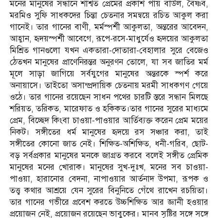
মনের মানুষের সন্ধানে শাশ্বত প্রেমের প্রকাশ পায় বাউল, বৈষ্ণব,
মরমিও সুফি সাধকদের চিন্তা চেতনার সমন্বয়ে রচিত আকুল করা
গানেই। তার গানের বাণী, মর্মস্পর্শী আকুলতা, অন্তরের আবেদন,
আহ্বান, হৃদয়স্পর্শী আবেগে, রূপে-রসে-মাধুর্যেও হৃদয়ের আকুলতা
মিশ্রিত গানগুলো যখন একতারা-দোতারা-বেহালার সুরে বেজেও
ঠেতখন মানুষের প্রাণেনিরন্তর অনুরণন তোলে, যা সব জাতির মর্ম
মূলে সাড়া জাগিয়ে সর্বযুগের মানুষের অন্তরকে স্পর্শ করে
অনায়াসে। তাইতো অসাম্প্রদায়িক চেতনায় মরমী সাধকগণ গেয়ে
ওঠে। তার গানের রয়েছেন সাধন পথের চারটি স্তরে সন্ধান মিলছে
শরিয়ত, তরিকত, মারেফাত ও হকিকত।তার গানের সুরের মাধ্যমে
প্রেম, বিচ্ছেদ কিংবা চাওয়া-পাওয়ার আর্তিব্যক্ত করেন প্রেম ময়ের
নিকট। সঙ্গীতের ধর্ম মানুষের হৃদয়ে রস সঞ্চার করা, তাই
সঙ্গীতের কোনো জাত নেই। শিক্ষিত-অশিক্ষিত, ধনী-গরিব, ছোট-
বড় সর্বপ্রকার মানুষের মনকে জাগ্রত করবে বলেই সঙ্গীত প্রেমিক
মানুষের মনের খোরাক। মানুষের সুখ-দুঃখ, মনের সব চাওয়া-
পাওয়া, হারানোর বেদনা, নাপাওয়ার আর্তনাদ উপমা, রূপক ও
তত্ত্ব কথার আশ্রয়ে যেন সুরের বিনুনিতে গেঁথে রাখেন রচয়িতা।
তার গানের গভীরে প্রবেশ করতে উচ্চশিক্ষিত আর জ্ঞানী হওয়ার
প্রয়োজন নেই, প্রয়োজন রয়েছেন ভাবুকের। মানব সৃষ্টির সঙ্গে সঙ্গে