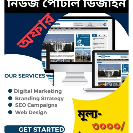
ছাতক থানার পুলিশ সদস্য সংগীতে
শ্রেষ্ঠ শিল্পী নির্বাচিত
ছাতকের নবাগত ইউএনও’র সাথে
প্রেসক্লাব নেতৃবৃন্দের সাক্ষাত
কথাসাহিত্যিক রাবেয়া খাতুন আর নেই
সিলেট ওসমানী আন্তর্জাতিক
বিমানবন্দরে সংবর্ধিত হলেন আওলাদ
আলী রেজা