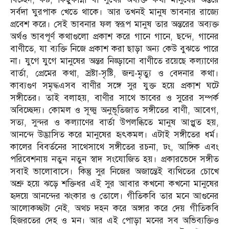
সর্বদা ঘুরপাক খেতে থাকে। আর তখনই মানুষ ভাবনার রাজ্যে
প্রবেশ করে। সেই ভাবনার ফল স্বরূপ মানুষ তার অন্তরের অব্যক্ত
অর্থও ভাবপূর্ণ কথাগুলো প্রকাশ করে গানে গানে, ছন্দে, গানের
বাণীতে, যা ব্যক্তি নিজে প্রকাশ করা ছাড়া অন্য কেউ বুঝতে পারে
না। যুগে যুগে মানুষের অন্তর নিঙ্ড়ানো বাণীতে রয়েছে কল্যাণের
বার্তা, প্রেমের কথা, স্রষ্টা-সৃষ্টি, জন্ম-মৃত্যু ও বেদনার কথা।
কাব্যগুণ সমৃদ্ধএসব বাণীর সঙ্গে সুর যুক্ত হয়ে প্রকাশ ঘটে
সঙ্গীতের। তাই বলাহয়, বাণীর সাথে ভাবের ও সুরের সম্পর্ক
অবিচ্ছেদ্য। কোমল ও সূক্ষ্ম অনুভূতিজাত সঙ্গীতের বাণী, আবেগ,
সত্য, সুন্দর ও কল্যাণের বার্তা উপলব্ধিতে মানুষ আপ্লুত হয়,
আনন্দে উদ্ভাসিত করে মানুষের হৃৎকমল। এটাই সঙ্গীতের ধর্ম।
কালের বিবর্তনের সাথেসাথে সঙ্গীতের রচনা, ঢং, আঙ্গিক এবং
পরিবেশনায় নতুন নতুন স্বাদ সংযোজিত হয়। প্রকারভেদে সঙ্গীত
সবাই ভালোবাসে। কিন্তু সুর নিজের অজান্তেই ব্যথিতের চোখে
অশ্রু হয়ে ঝড়ে শক্তিধর এই সুর আবার কখনো কখনো মানুষের
হৃদয়ে আনন্দের ঝংকার ও তোলে। গীতিকবি তার মনে আগুনের
আলোকচ্ছটা নেই, অথচ দহন করে অঙ্গার করে দেয় গীতিকবি
হিজরতের দেহ ও মন। আর এই পোড়া মনের সব অভিব্যক্তিও