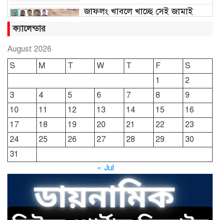
জাফলং খাবলে খাচ্ছে সেই জামাই
সুমন
ক্যালেন্ডার
August 2026
ছাতকে রুহুল আমীন ফাউন্ডেশনের
S
M
T
W
T
F
S
শীতবস্ত্র বিতরণ
1
2
3
4
5
6
7
8
9
দোয়ারাবাজারে নামে-বেনামে চলছে
10
11
12
13
14
15
16
খাসজমি দখলের প্রতিযোগিতা : নির্লিপ্ত
প্রশাসন
17
18
19
20
21
22
23
24
25
26
27
28
29
30
ছাতকে রুনা-হামিদ সমাচার, কর্তৃপক্ষ
31
নিরব
« Jul
ছাতকে এক স্কুল ছাত্রী পাশবিকতার
শিকার অভিযুক্ত