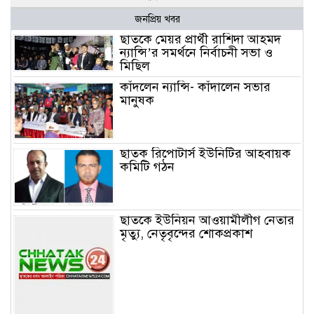
জনপ্রিয় খবর
ছাতকে মেয়র প্রার্থী রাশিদা আহমদ
ন্যান্সি’র সমর্থনে নির্বাচনী সভা ও
মিছিল
কাঁদলেন ন্যান্সি- কাঁদালেন সভার
মানুষক
ছাতক রিপোটার্স ইউনিটির আহবায়ক
কমিটি গঠন
ছাতকে ইউনিয়ন আওয়ামীলীগ নেতার
মৃত্যু, নেতৃবৃন্দের শোকপ্রকাশ