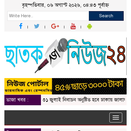
বৃহস্পতিবার, ০৬ অগাস্ট ২০২৬, ০৪:৪৩ পূর্বাহ্ন
Search
তাজা খবর :
৩১ জুলাই নিবাচন অনু‌ষ্টিত হ‌বে ঢাকায় জালালাবাদ অ্যাসো
Toggle
naviga