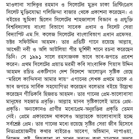
মাওলানা সাদিকুর রহমান ও সিলেটের মুদ্রন ঢাকা প্রিন্টিংপ্রেস
সিলেট মুক্তিযোদ্ধা গলিজিন্দা বাজার থেকে প্রকাশনা করেছেন। এ
বইয়ের ভুমিকা ছিলেন সিলেটের শাহজালাল বিজ্ঞান ও প্রযুক্তি
বিশ্ববিদ্যালয় বাংলা বিভাগে সাবেক প্রধান ও সিলেট সেরা
বিদ্যাপিট এম.সি. কলেজ সিলেটের বাংলাবিভাগ প্রধান প্রফেসর.
ডক্টর সফিউদ্দিন আহমদ। তার প্রতিটি গানে রয়েছে আল্লাহ,
আখেরী নবী ও অলি আউলিয়া পীর মুর্শিদী শানে রচনা করেছেন
তিনি। সে ১৯৯১ সালে রহস্যজনক ভাবে ভাব-জগতে প্রবেশ
করেন। প্রথম সিলেটের প্রয়াত মরমী কবি সাংবাদিক গিয়াস উদ্দিন
আহমদ রচিত একটিগান দেশ বিদেশে আলোড়ন সৃষ্টিক রেছে
“মরিলে কান্দিসনা আমার দায়” এগানের লেখক প্রথমে তাকে এ
ভাব জগতে সার্বিক সহযোগিতা করেছেন বলেতার বইয়ে উল্লেখ্য
করেছেন গীতিকবি হিজরত আহমদ। তার গানের প্রেম-ভালোবাসা
মানুষের
সহজাত প্রবৃক্তি। আল্লাহ মানব সৃষ্টিকালেই তাতে প্রেম-
প্রকৃতি। অন্যকোনও প্রাণীর মধ্যেপ্রেম-অনুরক্তির প্রকৃতি তেমন
নেই। প্রেমে প্রকারভেদ থাকলেও আল্লাহকে ভালোবাসাই হচ্ছে
সর্বশ্রেষ্ঠ প্রেম। তার গানের মধ্যে রয়েছে সৃষ্টির সেরা জীব হিসেবে
নিত্যপ্রয়োজনীয় কথার বাইরেও আবেগ, অভিমান, নাপাওয়া,
বিচ্ছেদ, কষ্ট, কিছুকান্না বা সুখের অব্যক্ত কথা মানুষের অন্তরে