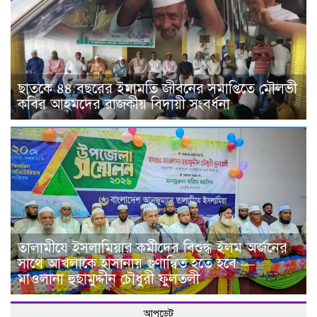
ছাতকে ৪৪ বছরের ইমামতি জীবনের সমাপ্তিতে মৌলভী
কবির আহমদের রাজকীয় বিদায়ী সংবর্ধনা
তালামীযে ইসলামিয়ার কর্মীদের বিশুদ্ধ ইলম অর্জনের
সাথে আখলাকে হাসানায় গুণান্বিত হতে হবে —
মাওলানা হুছামুদ্দীন চৌধুরী ফুলতলী
আপডেট