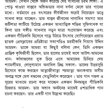
আহমদ। সেখান থেকে অর্জন করেছে দেহ সাধনের চরম শিক্ষা। এ
পোড় খাওয়া বাস্তবে অভিজ্ঞতার নানা বর্ণনা মেলে তার গানের
মধ্যে। বর্তমানে ৫৪ বৎসরের দীর্ঘজীবন ভরেই নিয়েছেন তত্ত্বে
সাধনা করে যাচ্ছেন। তার বাস্তব জীবনের নানাবিধ সমস্যা আর
জটিলতা কাটিয়ে উঠেছে একজন আধ্যাত্মিক শক্তির সুফিসাধক যা
কিনা তার সঙ্গীত সাধনায় নতুন মাত্রা সংযোজন করেছে এবং
একজন গীতিকবি হিসেবে গড়ে উঠতে উৎসাহ যোগিয়েছেন প্রয়াত
ছাতক প্রেসক্লাবের প্রতিষ্টাতা সভাপতিও মরমীকবি গিয়াস উদ্দিন
আহমদ। তাকে আমরা যা কিছুই বলিনা কেন, তিনি একজন
প্রান্তিক কৃষিজীবী ছিলেন, তার হালের চাষেই ফলে আউশ-আমনের
ধান। কাঁদাজলের বুক চিরে এসে আমাদের চিনিয়ে দেয়
শ্যামলীময়, দোদুল্যমান অনাবিল স্নিগ্ধ সকাল। তাদের উত্তরসুরি
হিসেবে কাজ করছেন আত্নাজীবাত্না পরমাত্না অন্যকথায় অসীম
অনন্তে সঙ্গে মেল বন্ধনের সেতুনির্মান করেছেন । তার গান গজল ও
সুরের মাধ্যমে রচনা করে যাচ্ছেন একজন দিনমজুর গীতিকবি
হিজরত আহমদ। তার অভাব অনটনের মাঝেই ৪শতাধিক গান
রচনা করছেন। তার একটি গান উল্লেখ্য করেছিঃ