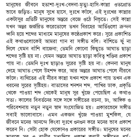
মানুষের জীবনে হতাশা-দুঃখ-বেদনা-মৃত্যু-হাসি-কান্না ওতপ্রোত
ভাবে জড়িত। মানুষ সুখে হাসে, দুঃখে কাঁদে, এই দুঃখের কান্নার
একটাসুর প্রতিটি মানুষের অন্তরে বেজে ওঠে নিভৃতে। সেই কান্না
যখন অন্তর জর্জরিত করেতোলে তখন বিরহের আর্তিগুলো ক্রন্দন
ধ্বনি হয়ে শব্দের মাধ্যমে মানুষের কণ্ঠেপ্রকাশ করে। সুরে প্রকাশিত
এই কথাগুলোকেই আমরা গান বা সঙ্গীত বলি। বাঁশিতে ফুঁ না
দিলে যেমন বাঁশি বাজেনা; তেমনি কোনো কিছুতে আঘাত ছাড়া
শব্দের সৃষ্টি হয় না। যেমন অন্তরে আঘাত ছাড়া কবিত্ব শক্তির প্রকাশ
পায় না। তেমনি দুঃখ ছাড়াও সুরের সৃষ্টি হয় না। কেননা মানুষ
দেহে আঘাত পেলে উহ্শব্দ করে, আর অন্তরে আঘাত পেলে নীরবে
কাঁদে। ব্যথিতের এই নীরব কান্না যখন শব্দে প্রকাশ পায় তখন এক
ধরনের সুরের সৃষ্টিহয়। বাতাসের শনশন শব্দ, পাখির ডাক, প্রকৃতি
থেকে পাওয়া শব্দ থেকেই মানুষ সুর খুঁজে পেয়েছিল এ কথাও
সত্য। কালের বিবর্তনের সঙ্গে সঙ্গে সঙ্গীতের রচনা, ঢং, আঙ্গিক ও
পরিবেশনায় নতুন নতুন স্বাদ সংযোজিত হয়। প্রকারভেদে সঙ্গীত
সবাই ভালোবাসে। এমন একজন খুঁজে পাওয়া মুশকিল, যে
জীবনে মনের আনন্দে কিংবা দুঃখে গুনগুন করে মনের ভাব প্রকাশ
করেন নি। সেটা হোক যেকোনও প্রকারের সঙ্গীত। মানুষের মনের
ভাবকে সুর ও বাণীর মধ্যদিয়ে প্রকাশ করাই সঙ্গীতের ধর্ম।