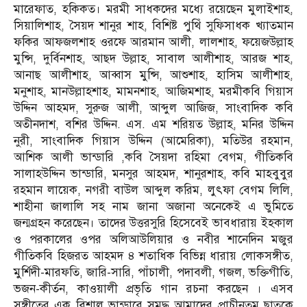
মারেফাত, হকিকত। মরমী সাধকদের মধ্যে রয়েছেন মুলাইশাহ,
সিয়ালিশাহ, সৈয়দ শানুর শাহ, বিশিষ্ট পুথিঁ সুফিসাধক খ্যাতমান
ফকির আফজলশাহ ওরফে আরমান আলী, লালশাহ, ফয়েজউল্লাহ
মুন্সি, দুর্বিনশাহ, আছদ উল্লাহ, সাবাল আলীশাহ, আরজ শাহ,
আনাছ আলীশাহ, আব্বাস মুন্সি, আশুশাহ, হাসিম আলীশাহ,
মনুশাহ, মানউল্লাহশাহ, মামনশাহ, আজিমশাহ, মরমীকবি গিয়াস
উদ্দিন আহমদ, সুরুজ আলী, আব্দুল আজিজ, সাংবাদিক কবি
অতীনদাশ, বশির উদ্দিন. এস. এম শরিয়ত উল্লাহ, মনির উদ্দিন
নুরী, সাংবাদিক গিয়াস উদ্দিন (আমেরিকা), মতিউর রহমান,
আশিক আলী ভান্ডারি ,কবি সৈয়দা রহিমা বেগম, গীতিকবি
সালাহউদ্দিন ভান্ডারি, মনসুর আহমদ, শানুরশাহ, কবি মাহবুবুর
রহমান লায়েক, নগরী বাউল আব্দুল করিম, লুৎফা বেগম লিলি,
শাহীনা জালালি সহ নাম জানা অজানা অনেকেই এ ভুমিতে
জন্মগ্রহন করেছেন। তাদের উত্তরসুরি হিসেবেই ভাবধারায় ইহকাল
ও পরকালের ওপর অলিআউলিয়ার ও নবীর শানেদিন মজুর
গীতিকবি হিজরত আহমদ ৪ শতাধিক বিভিন্ন ধারায় লোকসঙ্গীত,
মুর্শিদী-মারফতি, জারি-সারি, পাঁচালী, পদাবলী, গজল, ভক্তিগীতি,
ভজন-কীর্তন, কাওয়ালী প্রভৃতি গান রচনা করছেন । এসব
সঙ্গীতের এক বিশাল ভান্ডারে সমৃদ্ধ আমাদের প্রাচীনতম ছাতকে