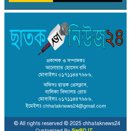
সদস্য (সুনামগঞ্জ) পদে প্রার্থী একেএম
রিপন তালুকদার
কৈতক হাসপাতালের জমি নিয়ে দুই
নামজারি বাতিল, এসএ খতিয়ানে
পুনর্বহালের নির্দেশ
কোম্পানীগঞ্জে শিক্ষকের বিরুদ্ধে
উপবৃত্তির টাকা আত্মসাতের অভিযোগ
প্রকাশক ও সম্পাদকঃ
আনোয়ার হোসেন রনি
মোবাইলঃ ০১৭১১৪৪৭৬৮৬,
ছাতকে অবৈধ বালু উত্তোলনে ব্যবহৃত
২ বাংলা ড্রেজার জব্দ, আটক ২
অফিসঃ ছাতক প্রেসক্লাব,
বালিকা বিদ্যালয় রোড
মোবাইলঃ ০১৭১১৪৪৭৬৮৬,
ছাতকে সংরক্ষিত বন ধ্বংস করে অবৈধ
ইমেইলঃ chhataknews24@gmail.com
বালু উত্তোলন: দেড় কোটি টাকার
ক্ষতির মামলায় ১৪ আসামির জামিন
© All rights reserved © 2025 chhataknews24
Customized By
SarBD IT