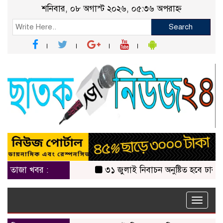
শনিবার, ০৮ অগাস্ট ২০২৬, ০৫:৩৬ অপরাহ্ন
Search
তাজা খবর :
৩১ জুলাই নিবাচন অনু‌ষ্টিত হ‌বে ঢাকায় জা
Toggle
naviga