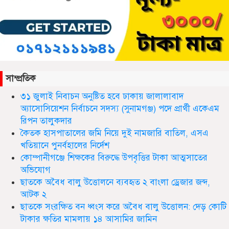
সিলেট ওসমানী আন্তর্জাতিক বিমানবন্দরে
সংবর্ধিত হলেন আওলাদ আলী রেজা
সাম্প্রতিক
নতুন জেলা প্রশাসকের যোগদান, বিদায়
৩১ জুলাই নিবাচন অনু‌ষ্টিত হ‌বে ঢাকায় জালালাবাদ
নিলেন আব্দুল আহাদ
অ্যাসোসিয়েশন নির্বাচনে সদস্য (সুনামগঞ্জ) পদে প্রার্থী একেএম
রিপন তালুকদার
কৈতক হাসপাতালের জমি নিয়ে দুই নামজারি বাতিল, এসএ
খতিয়ানে পুনর্বহালের নির্দেশ
ছাতকে এক শিক্ষিকা ভারতে টাটা
হাসপাতালে ভতি
কোম্পানীগঞ্জে শিক্ষকের বিরুদ্ধে উপবৃত্তির টাকা আত্মসাতের
অভিযোগ
ছাতকে অবৈধ বালু উত্তোলনে ব্যবহৃত ২ বাংলা ড্রেজার জব্দ,
আটক ২
ছাত‌কে দৈনিক সুনামকণ্ঠ’র সপ্তম প্রতিষ্ঠা
ছাতকে সংরক্ষিত বন ধ্বংস করে অবৈধ বালু উত্তোলন: দেড় কোটি
বার্ষিকী পালিত
টাকার ক্ষতির মামলায় ১৪ আসামির জামিন