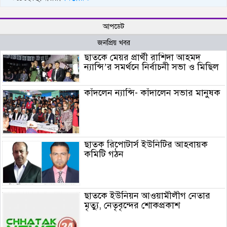
আপডেট
জনপ্রিয় খবর
ছাতকে মেয়র প্রার্থী রাশিদা আহমদ
ন্যান্সি’র সমর্থনে নির্বাচনী সভা ও মিছিল
কাঁদলেন ন্যান্সি- কাঁদালেন সভার মানুষক
ছাতক রিপোটার্স ইউনিটির আহবায়ক
কমিটি গঠন
ছাতকে ইউনিয়ন আওয়ামীলীগ নেতার
মৃত্যু, নেতৃবৃন্দের শোকপ্রকাশ