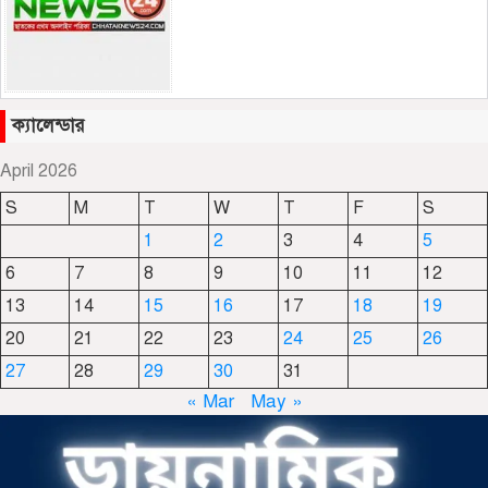
জাফলং খাবলে খাচ্ছে সেই জামাই সুমন
ক্যালেন্ডার
April 2026
S
M
T
W
T
F
S
ছাতকে রুহুল আমীন ফাউন্ডেশনের
1
2
3
4
5
শীতবস্ত্র বিতরণ
6
7
8
9
10
11
12
13
14
15
16
17
18
19
দোয়ারাবাজারে নামে-বেনামে চলছে
20
21
22
23
24
25
26
খাসজমি দখলের প্রতিযোগিতা : নির্লিপ্ত
27
28
29
30
31
প্রশাসন
« Mar
May »
ছাতকে রুনা-হামিদ সমাচার, কর্তৃপক্ষ
নিরব