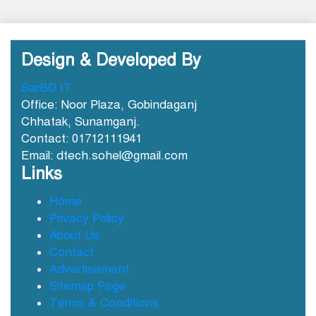
ডা. নার্গিস বাহার চৌধুরীর ইন্তেকাল
Design & Developed By
SarBD IT
Office: Noor Plaza, Gobindaganj
Chhatak, Sunamganj.
Contact: 01712111941
ছাতকে আওয়ামীলীগ নেতা হাসনাত
Email: dtech.sohel@gmail.com
গ্রেফতার
Links
Home
Privacy Policy
ছাতক সিমেন্ট কারখানার মাটি কারখানায়
বিক্রি নামে কোটি কোটি টাকা হরিলুট
About Us
Contact
Advertisement
Sitemap Page
ছাতকে বন্যার্তদের মধ্যে তালামীযের খাদ্য
Terms & Conditions
সামগ্রী বিতরণ