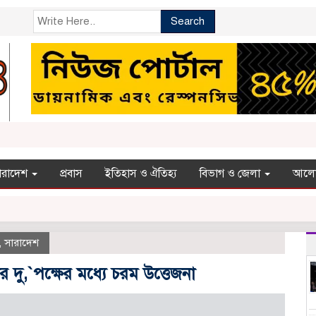
Search
ারাদেশ
প্রবাস
ইতিহাস ও ঐতিহ্য
বিভাগ ও জেলা
আলো
,
সারাদেশ
ু,`প‌ক্ষের ম‌ধ্যে চরম উত্তেজনা