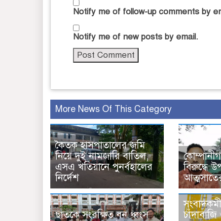
Notify me of follow-up comments by em
Notify me of new posts by email.
More News Of This Category
কৈতক হাসপাতালের জমি
নিয়ে দুই নামজারি বাতিল,
কোম্পানীগঞ
এসএ খতিয়ানে পুনর্বহালের
বিরুদ্ধে উ
নির্দেশ
আত্মসাত
সংবাদকমী‌দ
ছাতকে সংরক্ষিত বন ধ্বংস
চাঁদাবাজি 