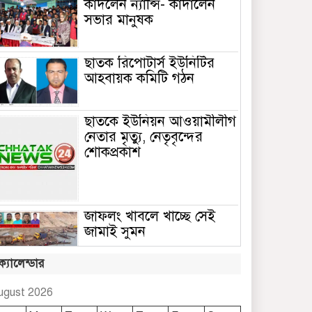
কাঁদলেন ন্যান্সি- কাঁদালেন
সভার মানুষক
ছাতক রিপোটার্স ইউনিটির
আহবায়ক কমিটি গঠন
ছাতকে ইউনিয়ন আওয়ামীলীগ
নেতার মৃত্যু, নেতৃবৃন্দের
শোকপ্রকাশ
জাফলং খাবলে খাচ্ছে সেই
জামাই সুমন
ক্যালেন্ডার
ছাতকে রুহুল আমীন
ফাউন্ডেশনের শীতবস্ত্র বিতরণ
ugust 2026