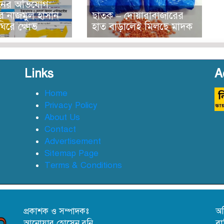
নের অভিযোগ:
ে নাজমুল হাসান
ছাতক – দোয়ারাবাজা‌রের
িরে ক্ষোভ
হাত বাড়ালেই মিলছে মাদক
Links
A
Home
Privacy Policy
About Us
Contact
Advertisement
Sitemap Page
Terms & Conditions
প্রকাশক ও সম্পাদকঃ
অফ
আনোয়ার হোসেন রনি
বা