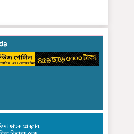
ছাতক – দোয়ারাবাজা‌রের হাত
বাড়ালেই মিলছে মাদক
ds
িসঃ ছাতক প্রেসক্লাব,
লিকা বিদ্যালয় রোড