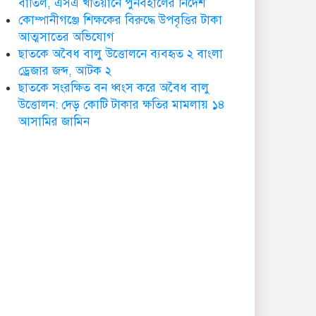
বাতিল, এসএ খতিয়ানে পুনর্বহালের নির্দেশ
ডা. নার্গিস বাহার চৌধুরীর
কোম্পানীগঞ্জে শিক্ষকের বিরুদ্ধে উপবৃত্তির টাকা
ইন্তেকাল
আত্মসাতের অভিযোগ
ছাতকে অবৈধ বালু উত্তোলনে ব্যবহৃত ২ বাংলা
ড্রেজার জব্দ, আটক ২
ছাতকে সংরক্ষিত বন ধ্বংস করে অবৈধ বালু
উত্তোলন: দেড় কোটি টাকার ক্ষতির মামলায় ১৪
ছাতকে আওয়ামীলীগ নেতা
আসামির জামিন
হাসনাত গ্রেফতার
ছাতক সিমেন্ট কারখানার মাটি
কারখানায় বিক্রি নামে কোটি
কোটি টাকা হরিলুট
ছাতকে বন্যার্তদের মধ্যে
তালামীযের খাদ্য সামগ্রী
বিতরণ
ছাতকে বর্ন্যাত দুইশ
পরবিাররে মধ্যে ত্রান