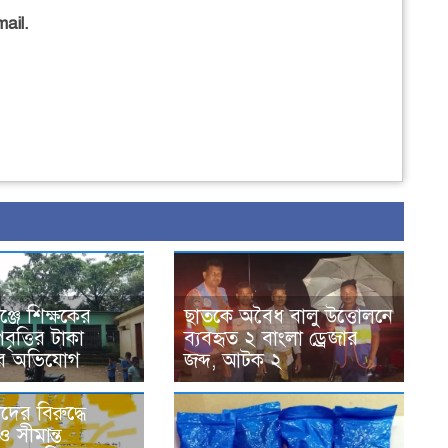
ail.
্জে শিক্ষকের
ছাতকে অবৈধ বালু উত্তোলনে
পবৃত্তির টাকা
ব্যবহৃত ২ বাংলা ড্রেজার
ের অভিযোগ
জব্দ, আটক ২
ের বিরু‌দ্ধে
জ
ও সীমান্ত