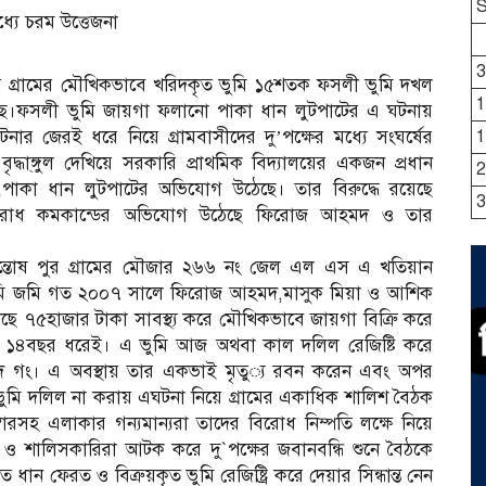
্যে চরম উত্তেজনা
3
গ্রা‌মের মৌ‌খিকভা‌বে খরিদকৃত ভু‌মি ১৫শতক ফসলী ভু‌মি দখল
1
‌য়ে‌ছে।ফসলী ভু‌মি‌ জায়গা ফলা‌নো পাকা ধান লুটপা‌টের এ ঘটনায়
ঘটনার জেরই ধ‌রে নি‌য়ে গ্রামবাসীদের দু’পক্ষের মধ্যে সংঘর্ষের
1
্ধা্ঙ্গুল দেখিয়ে সরকা‌রি প্রাথমিক বিদ‌্যাল‌য়ের একজন প্রধান
2
পাকা ধান লুটপা‌টের অ‌ভি‌যোগ উ‌ঠে‌ছে। তার বিরু‌দ্ধে র‌য়ে‌ছে
3
অপরাধ কমকা‌ন্ডের অ‌ভি‌যোগ উঠেছে ফিরোজ আহমদ ও তার
ন্তোষ পুর গ্রামের মৌজার ২৬৬ নং জেল এল এস এ খ‌তিয়ান
ি জমি গত ২০০৭ সা‌লে ফি‌রোজ আহমদ,মাসুক মিয়া ও আ‌শিক
‌ছে ৭৫হাজার টাকা সাবস্থ‌্য ক‌রে মৌ‌খিকভা‌বে জায়গা বি‌ত্রিু ক‌রে
ঘ ১৪বছর ধ‌রেই। এ ভু‌মি আজ অথবা কাল দ‌লিল রে‌জি‌ষ্টি ক‌রে
মদ গং। এ অবস্থায় তার একভাই মৃতু‌্য রবন ক‌রেন এবং অপর
ভু‌মি দ‌লিল না করায় এঘটনা নি‌য়ে গ্রা‌মের একা‌ধিক শা‌লিশ বৈঠক
বারসহ এলাকার গন‌্যমান‌্যরা তা‌দের বি‌রোধ নিম্প‌তি ল‌ক্ষে নি‌য়ে
ও শা‌লিসকা‌রিরা আটক ক‌রে দু`প‌ক্ষের জবানব‌ন্ধি শু‌নে বৈঠকে
ফেরত ও বিত্রুয়কৃত ভু‌মি রে‌জি‌ষ্ট্রি ক‌রে দেয়ার সিন্ধান্ত নেন