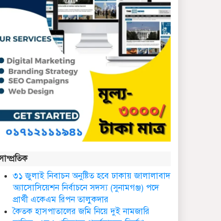
কথাসাহিত্যিক রাবেয়া খাতুন
আর নেই
সিলেট ওসমানী আন্তর্জাতিক
বিমানবন্দরে সংবর্ধিত হলেন
আওলাদ আলী রেজা
নতুন জেলা প্রশাসকের
যোগদান, বিদায় নিলেন
আব্দুল আহাদ
ছাতকে এক শিক্ষিকা ভারতে
সাম্প্রতিক
টাটা হাসপাতালে ভতি
৩১ জুলাই নিবাচন অনু‌ষ্টিত হ‌বে ঢাকায় জালালাবাদ
অ্যাসোসিয়েশন নির্বাচনে সদস্য (সুনামগঞ্জ) পদে
ছাত‌কে দৈনিক সুনামকণ্ঠ’র
প্রার্থী একেএম রিপন তালুকদার
সপ্তম প্রতিষ্ঠা বার্ষিকী পালিত
কৈতক হাসপাতালের জমি নিয়ে দুই নামজারি