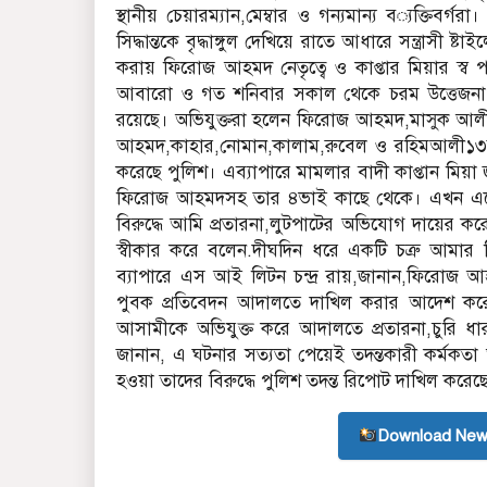
স্থানীয় চেয়ারম‌্যান,মেম্বার ও গন‌্যমান‌্য ব‌‌্যক্
‌সিদ্ধান্ত‌কে বৃদ্ধাঙ্গুল দে‌খি‌য়ে রা‌তে আধা‌রে সন্ত্র
করায় ফি‌রোজ আহমদ নেতৃ‌ত্বে ও কাপ্তার মিয়ার স্ব প
আবা‌রো ও গত শ‌নিবার সকাল থেকে চরম উত্তেজ
রয়েছে। অ‌ভিযুক্তরা হ‌লেন ফি‌রোজ আহমদ,মাসুক
আহমদ,কাহার,নোমান,কালাম,রু‌বেল ও র‌হিমআলী১৩জনকে
ক‌রে‌ছে পু‌লিশ। এব‌্যাপা‌রে মামলার বাদী কাপ্তান মি
ফিরোজ আহমদসহ তার ৪ভাই কা‌ছে থে‌কে। এখন এ‌সে ব
বিরু‌দ্ধে আ‌মি প্রতারনা,লুটপাটের অ‌ভি‌যোগ দা‌য়ের ক‌
স্বীকার ক‌রে ব‌লেন.দীঘ‌দিন ধ‌রে এক‌টি চত্রু আমার ব
ব্যাপারে এস আই লিটন চন্দ্র রায়,জানান,ফি‌রোজ আহ
পুবক প্রতি‌বেদন আদাল‌তে দা‌খিল করার আ‌দেশ ক‌রেন
আসামী‌কে অ‌ভিযুক্ত ক‌রে আদাল‌তে প্রতারনা,চু‌রি ধারা
জানান, এ ঘটনার সত‌্যতা পে‌য়েই তদন্তকারী কর্মকতা অ‌
হওয়া তা‌দের বিরু‌দ্ধে পু‌লিশ তদন্ত রি‌পোট দাখিল ক‌র
Download New