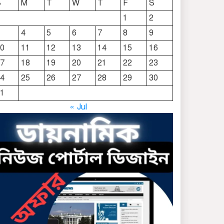
S
M
T
W
T
F
S
দোয়ারাবাজারে নামে-বেনামে
1
2
চলছে খাসজমি দখলের
4
5
6
7
8
9
প্রতিযোগিতা : নির্লিপ্ত প্রশাসন
0
11
12
13
14
15
16
ছাতকে রুনা-হামিদ সমাচার,
7
18
19
20
21
22
23
কর্তৃপক্ষ নিরব
4
25
26
27
28
29
30
1
ছাতকে এক স্কুল ছাত্রী
« Jul
পাশবিকতার শিকার অভিযুক্ত
ছাতক থানার পুলিশ সদস্য
সংগীতে শ্রেষ্ঠ শিল্পী নির্বাচিত
ছাতকের নবাগত ইউএনও’র
সাথে প্রেসক্লাব নেতৃবৃন্দের
সাক্ষাত