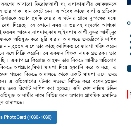
তিবর্গরা। অব‌শেষ আবা‌রো ফি‌রোজআলী গং এলাকাবাসীর লোকজন‌কে
াসী ষ্টাই‌লে তার পাকা ধান কে‌টে নেন। এ অবৈধ কাজে বাধাঁ ও প্রতিবাদ
‌রিবারকে হত্যার হুমকি দেয়ার এ ঘটনায় গ্রামে দু’পক্ষের মধ্যে
না দেখা দিয়েছে। যে কোনো সময় এ ভয়াবহ সংঘর্ষের আশংকা
 আলী,ফয়সল আহমদ,সালমাম,কামাল,ইসলাম আলী,সুন্দর আলী,নুর
 অ‌ভিযুক্ত ক‌রে চু‌রি ধারায় আদাল‌তে তদন্তরি‌পোট দা‌খিল
য়া জানান,২০০৭ সা‌লে তার কা‌ছে মৌ‌খিকভা‌বে জায়গা খ‌রিদ ক‌রেন
‌লে বি‌ত্রিু ক‌রে‌নি। সে একজন শিক্ষক নামক প্রতারক। তার
রে‌ছি । এব‌্যাপা‌রে ফি‌রোজ আহমদ তার বিরু‌দ্ধে আনীত অ‌ভি‌যোগ
িরু‌দ্ধে অপপ্রচার,মিথ‌্যা মামলা দি‌য়ে হযরা‌নি ক‌রে আস‌ছে। এ
মদ গং‌দের বিরু‌দ্ধে আদাল‌তে থেকে এক‌টি মামলা এ‌সে তদন্ত
। এ অ‌ভি‌যো‌গের ঘটনার সত‌্যতা নি‌শ্চিত ক‌রে ব‌লেন,১৩জন
য় তদন্ত রি‌পোট দা‌খিল ক‌রা হ‌য়ে‌ছে। ও‌সি শেখ না‌জিম উ‌দ্দিন
ভিযুক্ত‌ আসামীর না‌মে বি‌ভিন্ন ধরন অপরাধ প্রাথ‌মিক প্রমা‌নিত
েছেন আদাল‌তে।
s PhotoCard (1080×1080)