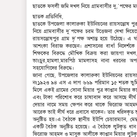
ছাতকে ফসলী জমি দখল নিয়ে গ্রামবাসীর দু,`প‌ক্ষের ম‌ধ
ছাতক প্রতি‌নি‌ধি,
ছাতকে উপজেলা কালারুকা ইউনিয়নের রায়স‌ন্তোষ পুর 
নি‌য়ে গ্রামবাসীর দু`প‌ক্ষের চরম উ‌ত্তেজনা দেখা দি
রায়স‌ন্তোষপুর গ্রাম দৃ`পক্ষ অশান্ত হয়ে উঠেছে। এ 
আশংকা বিরাজ কর‌ছেন। প্রশাসনের বাধাঁ নিদের্শকে বৃদ
শিক্ষ‌কের বিরু‌দ্ধে মৌ‌খিক বিত্রুয় করা জায়গা দখল,
ভাংচুর,হামলা,মার‌পিঠ মামলাসহ নানা ধর‌নের 
সহ‌যো‌গি‌দের বিরুদ্ধে।
জানা গেছে, উপজেলার কালারুকা ইউনিয়নের রায়স‌
নং১৯২ও ৯৪ এস এ দাগ ৬৬৯ প‌রিমান ১৫ শতক ভু‌ম
মি‌লে একই গ্রা‌মের সোনা মিয়ার পুত্র কাপ্তান মিয়ার কা
এবং টাকা প‌রি‌শোধ ক‌রে চাষাবাদ ক‌রে আস‌ছে দীর্
দেয়ার না‌মে সময় ক্ষেপন ক‌রে থা‌কে ফি‌রোজ আহ
আ‌রেক ভাই দীর্ঘ ধ‌রে প্রবা‌সে থা‌কেন। তার খ‌রিদকৃত 
অনু‌ষ্টিত হয়।এ বৈঠ‌কে স্থানীয় ইউ‌পি চেয়ারম‌্যান, মেম্
এক‌টি বৈঠক অনু‌ষ্টিত হয়ে‌ছে। এ বৈঠ‌কে লুটকৃত ধান 
ফিরোজ আহমদ ও মাসুক আলীকে কাপ্তান মিয়ার লুটকৃত ধান 