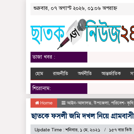
শুক্রবার, ০৭ অগাস্ট ২০২৬, ০১:০৬ অপরাহ্ন
তাজা খবর :
হোম
রাজনীতি
অর্থনীতি
আন্তর্জাতিক
স
শিরোনাম:
Home
আইন-আদালত
,
উপজেলা
,
পরিবেশ- কৃষি
ছাতকে ফসলী জমি দখল নিয়ে গ্রামবাসীর দ
Update Time : শনিবার, ১ মে, ২০২১
১৫৭ বার ভিউ