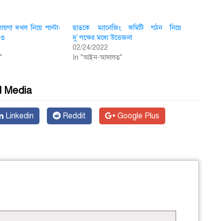
য়গা দখল নিয়ে পাল্টা-
ছাতকে ম‌্যা‌নে‌জিং ক‌মি‌টি গঠন নি‌য়ে
 ৩
দু`প‌ক্ষের ম‌ধ্যে উ‌ত্তেজনা
02/24/2022
"
In "আইন-আদালত"
l Media
Linkedin
Reddit
Google Plus