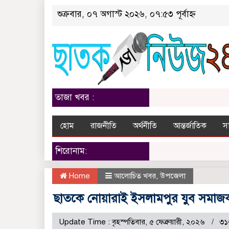
শুক্রবার, ০৭ অগাস্ট ২০২৬, ০৭:৫৩ পূর্বাহ্ন
তাজা খবর :
হোম
রাজনীতি
অর্থনীতি
আন্তর্জাতিক
স
শিরোনাম:
Home
আলোচিত খবর
,
উপজেলা
ছাতকে নোয়ারাই ইসলামপুর যুব সমাজকল
Update Time : বৃহস্পতিবার, ৫ ফেব্রুয়ারী, ২০২৬
৩১