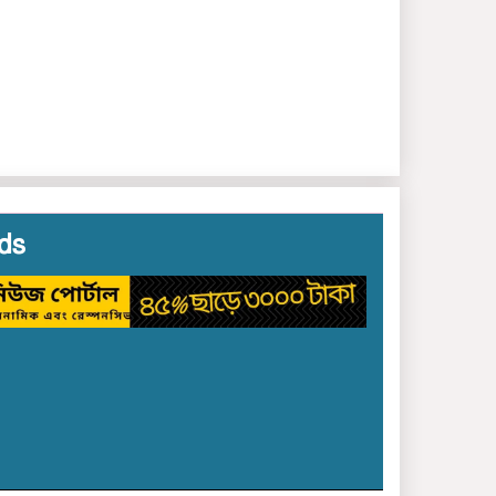
করে অবৈধ বালু উত্তোলন:
দেড় কোটি টাকার ক্ষতির
মামলায় ১৪ আসামির জামিন
ছাত‌কে চাদার টাকা না দেয়ায়
অপপ্রচারে শিকার ব‌্যবসা‌য়ি
দুলু‌ মিয়া!
ছাত‌কে ৩জন সংবাদকমীর
বিরু‌দ্ধে থানায় লিখিত
অভিযোগ
ds
ছাত‌কে ৩জন সংবাদকমীর
বিরু‌দ্ধে থানায় লিখিত
অভিযোগ
সংবাদকমী‌দের বিরু‌দ্ধে
চাঁদাবাজি ও সীমান্ত
চোরাচালানের অভিযোগ:
ইসলামপুরে নাজমুল হাসান
ুয়েলকে ঘিরে ক্ষোভ