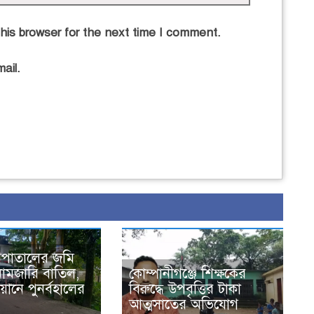
his browser for the next time I comment.
ail.
এ
সপাতালের জমি
নামজারি বাতিল,
কোম্পানীগঞ্জে শিক্ষকের
ানে পুনর্বহালের
বিরুদ্ধে উপবৃত্তির টাকা
আত্মসাতের অভিযোগ