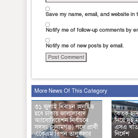
Save my name, email, and website in t
Notify me of follow-up comments by em
Notify me of new posts by email.
More News Of This Category
৩১ জুলাই নিবাচন অনু‌ষ্টিত
হ‌বে ঢাকায় জালালাবাদ
কৈতক হা
অ্যাসোসিয়েশন নির্বাচনে
নিয়ে দুই 
সদস্য (সুনামগঞ্জ) পদে প্রার্থী
এসএ খতিয়
একেএম রিপন তালুকদার
নির্দেশ