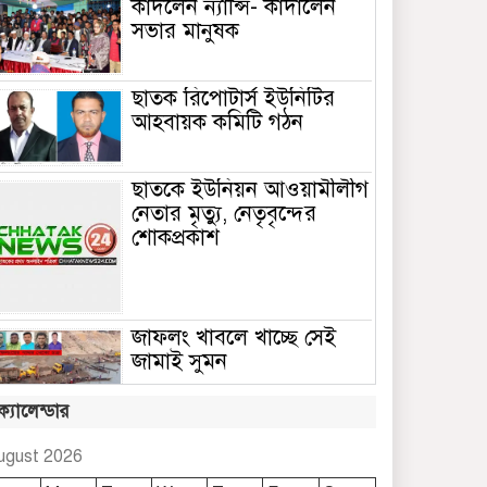
কাঁদলেন ন্যান্সি- কাঁদালেন
সভার মানুষক
ছাতক রিপোটার্স ইউনিটির
আহবায়ক কমিটি গঠন
ছাতকে ইউনিয়ন আওয়ামীলীগ
নেতার মৃত্যু, নেতৃবৃন্দের
শোকপ্রকাশ
জাফলং খাবলে খাচ্ছে সেই
জামাই সুমন
ক্যালেন্ডার
ছাতকে রুহুল আমীন
ফাউন্ডেশনের শীতবস্ত্র বিতরণ
ugust 2026