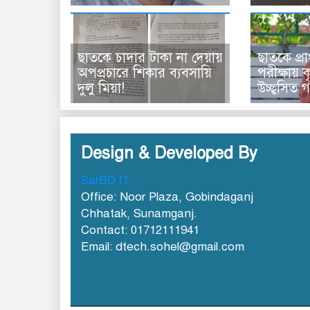
ছাত‌কে চাদার টাকা না দেয়ায়
ছাতকে প্রা
অপপ্রচারে শিকার ব‌্যবসা‌য়ি
পরীক্ষায় কৃ
দুলু‌ মিয়া!
উচ্ছ্বসিত গ
Design & Developed By
SarBD IT
Office: Noor Plaza, Gobindaganj
Chhatak, Sunamganj.
Contact: 01712111941
Email: dtech.sohel@gmail.com