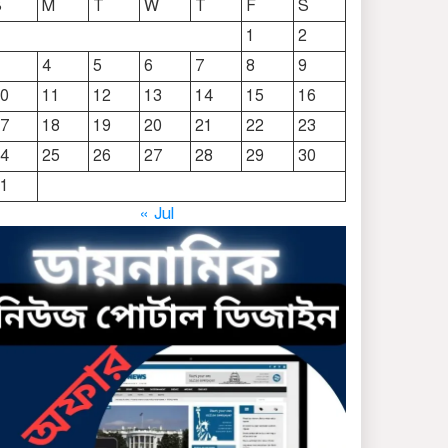
S
M
T
W
T
F
S
দোয়ারাবাজারে নামে-বেনামে
1
2
চলছে খাসজমি দখলের
4
5
6
7
8
9
প্রতিযোগিতা : নির্লিপ্ত প্রশাসন
0
11
12
13
14
15
16
ছাতকে রুনা-হামিদ সমাচার,
7
18
19
20
21
22
23
কর্তৃপক্ষ নিরব
4
25
26
27
28
29
30
1
ছাতকে এক স্কুল ছাত্রী
« Jul
পাশবিকতার শিকার অভিযুক্ত
ছাতক থানার পুলিশ সদস্য
সংগীতে শ্রেষ্ঠ শিল্পী নির্বাচিত
ছাতকের নবাগত ইউএনও’র
সাথে প্রেসক্লাব নেতৃবৃন্দের
সাক্ষাত