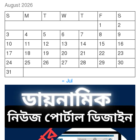
August 2026
ছাতকে রুহুল আমীন ফাউন্ডেশনের
S
M
T
W
T
F
S
শীতবস্ত্র বিতরণ
1
2
3
4
5
6
7
8
9
দোয়ারাবাজারে নামে-বেনামে চলছে
10
11
12
13
14
15
16
খাসজমি দখলের প্রতিযোগিতা : নির্লিপ্ত
প্রশাসন
17
18
19
20
21
22
23
24
25
26
27
28
29
30
ছাতকে রুনা-হামিদ সমাচার, কর্তৃপক্ষ
31
নিরব
« Jul
ছাতকে এক স্কুল ছাত্রী পাশবিকতার
শিকার অভিযুক্ত
ছাতক থানার পুলিশ সদস্য সংগীতে
শ্রেষ্ঠ শিল্পী নির্বাচিত