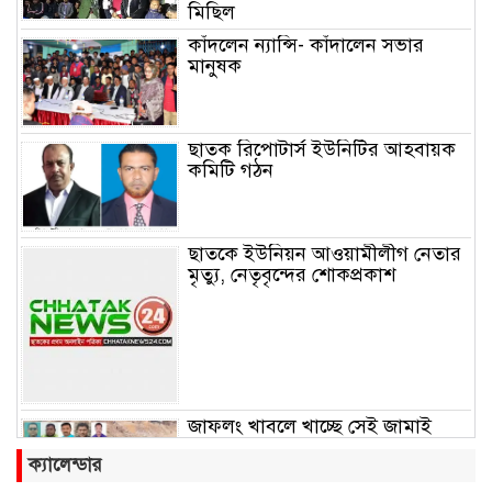
মিছিল
কাঁদলেন ন্যান্সি- কাঁদালেন সভার
মানুষক
ছাতক রিপোটার্স ইউনিটির আহবায়ক
কমিটি গঠন
ছাতকে ইউনিয়ন আওয়ামীলীগ নেতার
মৃত্যু, নেতৃবৃন্দের শোকপ্রকাশ
জাফলং খাবলে খাচ্ছে সেই জামাই
সুমন
ক্যালেন্ডার