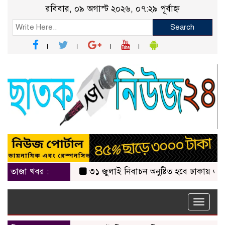
রবিবার, ০৯ অগাস্ট ২০২৬, ০৭:২৯ পূর্বাহ্ন
Search
তাজা খবর :
৩১ জুলাই নিবাচন অনু‌ষ্টিত হ‌বে ঢাকায় জালালাবাদ
Toggle
naviga