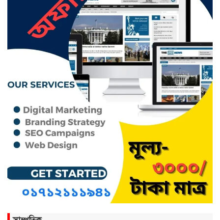
ছাতকের নবাগত ইউএনও’র সাথে
প্রেসক্লাব নেতৃবৃন্দের সাক্ষাত
কথাসাহিত্যিক রাবেয়া খাতুন আর নেই
সিলেট ওসমানী আন্তর্জাতিক
বিমানবন্দরে সংবর্ধিত হলেন আওলাদ
আলী রেজা
নতুন জেলা প্রশাসকের যোগদান,
বিদায় নিলেন আব্দুল আহাদ