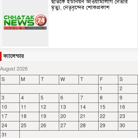
ছাতকে ইউনিয়ন আওয়ামীলীগ নেতার
মৃত্যু, নেতৃবৃন্দের শোকপ্রকাশ
জাফলং খাবলে খাচ্ছে সেই জামাই সুমন
ক্যালেন্ডার
August 2026
S
M
T
W
T
F
S
ছাতকে রুহুল আমীন ফাউন্ডেশনের
1
2
শীতবস্ত্র বিতরণ
3
4
5
6
7
8
9
10
11
12
13
14
15
16
দোয়ারাবাজারে নামে-বেনামে চলছে
17
18
19
20
21
22
23
খাসজমি দখলের প্রতিযোগিতা : নির্লিপ্ত
24
25
26
27
28
29
30
প্রশাসন
31