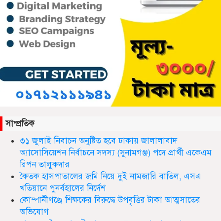
সিলেট ওসমানী আন্তর্জাতিক বিমানবন্দরে
সংবর্ধিত হলেন আওলাদ আলী রেজা
সাম্প্রতিক
নতুন জেলা প্রশাসকের যোগদান, বিদায়
নিলেন আব্দুল আহাদ
৩১ জুলাই নিবাচন অনু‌ষ্টিত হ‌বে ঢাকায় জালালাবাদ
অ্যাসোসিয়েশন নির্বাচনে সদস্য (সুনামগঞ্জ) পদে প্রার্থী একেএম
রিপন তালুকদার
ছাতকে এক শিক্ষিকা ভারতে টাটা
কৈতক হাসপাতালের জমি নিয়ে দুই নামজারি বাতিল, এসএ
হাসপাতালে ভতি
খতিয়ানে পুনর্বহালের নির্দেশ
কোম্পানীগঞ্জে শিক্ষকের বিরুদ্ধে উপবৃত্তির টাকা আত্মসাতের
অভিযোগ