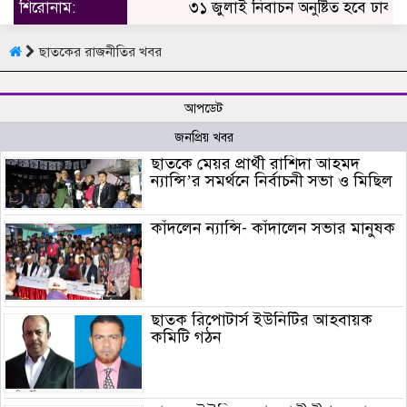
শিরোনাম:
৩১ জুলাই নিবাচন অনু‌ষ্টিত হ‌বে ঢাকায় 
ছাতকের রাজনীতির খবর
আপডেট
জনপ্রিয় খবর
ছাতকে মেয়র প্রার্থী রাশিদা আহমদ
ন্যান্সি’র সমর্থনে নির্বাচনী সভা ও মিছিল
কাঁদলেন ন্যান্সি- কাঁদালেন সভার মানুষক
ছাতক রিপোটার্স ইউনিটির আহবায়ক
কমিটি গঠন