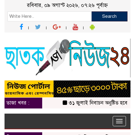
রবিবার, ০৯ অগাস্ট ২০২৬, ০৭:২৬ পূর্বাহ্ন
Search
তাজা খবর :
৩১ জুলাই নিবাচন অনু‌ষ্টিত হ‌বে ঢাক
Toggle
naviga