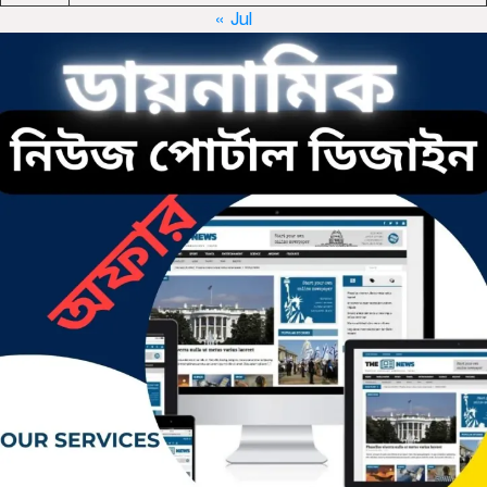
« Jul
ছাতকে রুনা-হামিদ সমাচার, কর্তৃপক্ষ
নিরব
ছাতকে এক স্কুল ছাত্রী পাশবিকতার
শিকার অভিযুক্ত
ছাতক থানার পুলিশ সদস্য সংগীতে শ্রেষ্ঠ
শিল্পী নির্বাচিত
ছাতকের নবাগত ইউএনও’র সাথে
প্রেসক্লাব নেতৃবৃন্দের সাক্ষাত
কথাসাহিত্যিক রাবেয়া খাতুন আর নেই