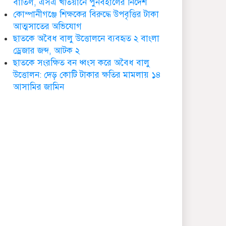
বাতিল, এসএ খতিয়ানে পুনর্বহালের নির্দেশ
ডা. নার্গিস বাহার চৌধুরীর
কোম্পানীগঞ্জে শিক্ষকের বিরুদ্ধে উপবৃত্তির টাকা
ইন্তেকাল
আত্মসাতের অভিযোগ
ছাতকে অবৈধ বালু উত্তোলনে ব্যবহৃত ২ বাংলা
ড্রেজার জব্দ, আটক ২
ছাতকে সংরক্ষিত বন ধ্বংস করে অবৈধ বালু
উত্তোলন: দেড় কোটি টাকার ক্ষতির মামলায় ১৪
ছাতকে আওয়ামীলীগ নেতা
আসামির জামিন
হাসনাত গ্রেফতার
ছাতক সিমেন্ট কারখানার মাটি
কারখানায় বিক্রি নামে কোটি
কোটি টাকা হরিলুট
ছাতকে বন্যার্তদের মধ্যে
তালামীযের খাদ্য সামগ্রী
বিতরণ
ছাতকে বর্ন্যাত দুইশ
পরবিাররে মধ্যে ত্রান