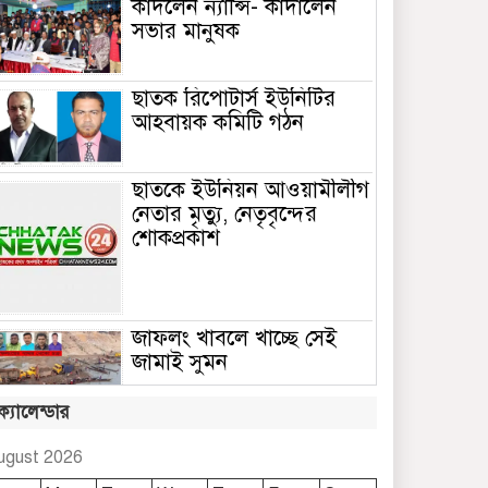
কাঁদলেন ন্যান্সি- কাঁদালেন
সভার মানুষক
ছাতক রিপোটার্স ইউনিটির
আহবায়ক কমিটি গঠন
ছাতকে ইউনিয়ন আওয়ামীলীগ
নেতার মৃত্যু, নেতৃবৃন্দের
শোকপ্রকাশ
জাফলং খাবলে খাচ্ছে সেই
জামাই সুমন
ক্যালেন্ডার
ছাতকে রুহুল আমীন
ফাউন্ডেশনের শীতবস্ত্র বিতরণ
ugust 2026