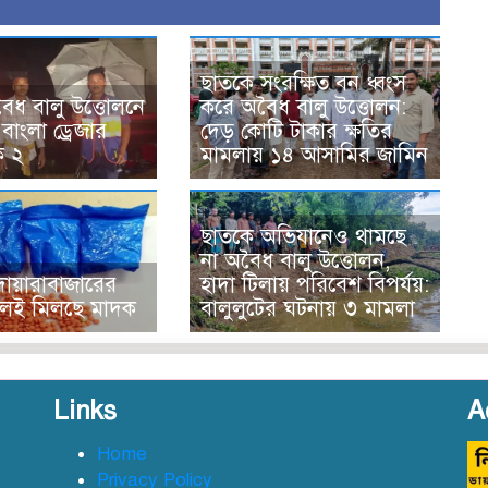
ছাতকে সংরক্ষিত বন ধ্বংস
ৈধ বালু উত্তোলনে
করে অবৈধ বালু উত্তোলন:
বাংলা ড্রেজার
দেড় কোটি টাকার ক্ষতির
ক ২
মামলায় ১৪ আসামির জামিন
ছাতকে অভিযানেও থামছে
না অবৈধ বালু উত্তোলন,
ায়ারাবাজা‌রের
হাদা টিলায় পরিবেশ বিপর্যয়:
লেই মিলছে মাদক
বালুলুটের ঘটনায় ৩ মামলা
Links
A
Home
জ
Privacy Policy