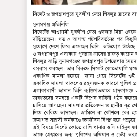
সিলেট ও জগন্নাথপুরে যুবলীগ নেতা শিবলুর ত্রাসের রাজ
সুনামগঞ্জ প্রতিনিধি:
সিলেটের আওয়ামী যুবলীগ নেতা গুলজার মিয়া ওরফে শিব
দাঁড়িয়েছেন। গত ৫ আগস্ট পটপরিবর্তনের পর কিছুদিনের
সুযোগে দেশে ফিরে এসেছেন তিনি। অভিযোগ উঠেছে জন
ও জগন্নাথপুর এলাকায় পুনরায় ত্রাসের রাজত্ব কায়েম
শিবলুর বাড়ি সুনামগঞ্জের জগন্নাথপুর উপজেলার সৈয়
বসবাস করছেন। তার বিরুদ্ধে সিলেট কোতোয়ালি মডে
একাধিক মামলা রয়েছে। জানা গেছে সিলেটের ওই মা
একাধিক মামলা থাকলেও রহস্যজনক কারণে পুলিশ প্রশা
এলাকাবাসী জানান তিনি ব্যক্তিগতভাবে মাদকাসক্ত এ
ডাকাতদের সমন্বয়ে একটি বিশেষ বাহিনী গঠন করেছেন।
চালিয়ে আসছেন। মামলার প্রতিবেদন ও স্থানীয় সূত্র 
দিয়ে বেরিয়ে আসছেন। জামিনে বা কৌশলে বের হয়
ক্রমাগত সন্ত্রাসী কর্মকাণ্ডে জনজীবন বিপন্ন হয়ে পড়ে
এই বিষয়ে সিলেট কোতোয়ালি থানার ওসি মাইনুল জাকি
তাকে গ্রেপ্তারের জন্য পুলিশের অভিযান ও চেষ্টা অ