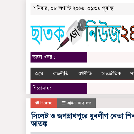
শনিবার, ০৮ অগাস্ট ২০২৬, ০১:৩৯ পূর্বাহ্ন
তাজা খবর :
হোম
রাজনীতি
অর্থনীতি
আন্তর্জাতিক
স
শিরোনাম:
Home
আইন-আদালত
সিলেট ও জগন্নাথপুরে যুবলীগ নেতা শিবল
আতঙ্ক