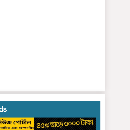
করে অবৈধ বালু উত্তোলন:
দেড় কোটি টাকার ক্ষতির
মামলায় ১৪ আসামির জামিন
ছাত‌কে চাদার টাকা না দেয়ায়
অপপ্রচারে শিকার ব‌্যবসা‌য়ি
দুলু‌ মিয়া!
ছাত‌কে ৩জন সংবাদকমীর
বিরু‌দ্ধে থানায় লিখিত
অভিযোগ
ছাত‌কে ৩জন সংবাদকমীর
বিরু‌দ্ধে থানায় লিখিত
অভিযোগ
সংবাদকমী‌দের বিরু‌দ্ধে
চাঁদাবাজি ও সীমান্ত
ds
চোরাচালানের অভিযোগ:
ইসলামপুরে নাজমুল হাসান
ুয়েলকে ঘিরে ক্ষোভ