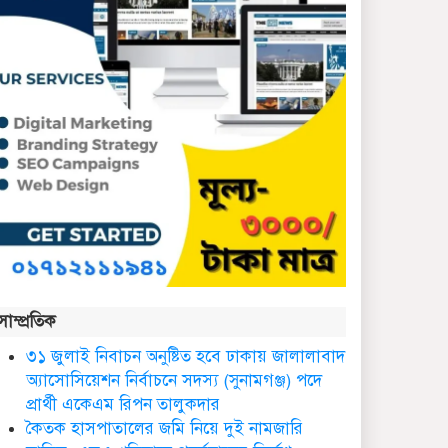
কথাসাহিত্যিক রাবেয়া খাতুন
আর নেই
সিলেট ওসমানী আন্তর্জাতিক
বিমানবন্দরে সংবর্ধিত হলেন
আওলাদ আলী রেজা
নতুন জেলা প্রশাসকের
যোগদান, বিদায় নিলেন
আব্দুল আহাদ
ছাতকে এক শিক্ষিকা ভারতে
সাম্প্রতিক
টাটা হাসপাতালে ভতি
৩১ জুলাই নিবাচন অনু‌ষ্টিত হ‌বে ঢাকায় জালালাবাদ
অ্যাসোসিয়েশন নির্বাচনে সদস্য (সুনামগঞ্জ) পদে
ছাত‌কে দৈনিক সুনামকণ্ঠ’র
প্রার্থী একেএম রিপন তালুকদার
সপ্তম প্রতিষ্ঠা বার্ষিকী পালিত
কৈতক হাসপাতালের জমি নিয়ে দুই নামজারি