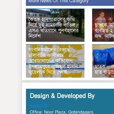
More News Of This Category
কৈতক হাসপাতালের জমি
নিয়ে দুই নামজারি বাতিল,
ছাতকে অব
এসএ খতিয়ানে পুনর্বহালের
ব্যবহৃত ২ 
নির্দেশ
জব্দ, আট
সংবাদকমী‌দের বিরু‌দ্ধে
চাঁদাবাজি ও সীমান্ত
চোরাচালানের অভিযোগ:
ইসলামপুরে নাজমুল হাসান
ছাতক – দে
জুয়েলকে ঘিরে ক্ষোভ
হাত বাড়া
Design & Developed By
SarBD IT
Office: Noor Plaza, Gobindaganj