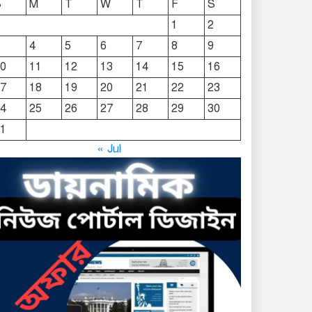
S
M
T
W
T
F
S
দোয়ারাবাজারে নামে-বেনামে
1
2
চলছে খাসজমি দখলের
4
5
6
7
8
9
প্রতিযোগিতা : নির্লিপ্ত প্রশাসন
0
11
12
13
14
15
16
ছাতকে রুনা-হামিদ সমাচার,
7
18
19
20
21
22
23
কর্তৃপক্ষ নিরব
4
25
26
27
28
29
30
1
ছাতকে এক স্কুল ছাত্রী
« Jul
পাশবিকতার শিকার অভিযুক্ত
ছাতক থানার পুলিশ সদস্য
সংগীতে শ্রেষ্ঠ শিল্পী নির্বাচিত
ছাতকের নবাগত ইউএনও’র
সাথে প্রেসক্লাব নেতৃবৃন্দের
সাক্ষাত