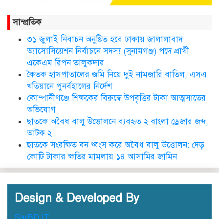
নতুন জেলা প্রশাসকের যোগদান,
বিদায় নিলেন আব্দুল আহাদ
সাম্প্রতিক
৩১ জুলাই নিবাচন অনু‌ষ্টিত হ‌বে ঢাকায় জালালাবাদ
ছাতকে এক শিক্ষিকা ভারতে টাটা
অ্যাসোসিয়েশন নির্বাচনে সদস্য (সুনামগঞ্জ) পদে প্রার্থী
হাসপাতালে ভতি
একেএম রিপন তালুকদার
কৈতক হাসপাতালের জমি নিয়ে দুই নামজারি বাতিল, এসএ
খতিয়ানে পুনর্বহালের নির্দেশ
কোম্পানীগঞ্জে শিক্ষকের বিরুদ্ধে উপবৃত্তির টাকা আত্মসাতের
ছাত‌কে দৈনিক সুনামকণ্ঠ’র সপ্তম
প্রতিষ্ঠা বার্ষিকী পালিত
অভিযোগ
ছাতকে অবৈধ বালু উত্তোলনে ব্যবহৃত ২ বাংলা ড্রেজার জব্দ,
আটক ২
ডা. নার্গিস বাহার চৌধুরীর ইন্তেকাল
ছাতকে সংরক্ষিত বন ধ্বংস করে অবৈধ বালু উত্তোলন: দেড়
কোটি টাকার ক্ষতির মামলায় ১৪ আসামির জামিন
Design & Developed By
SarBD IT