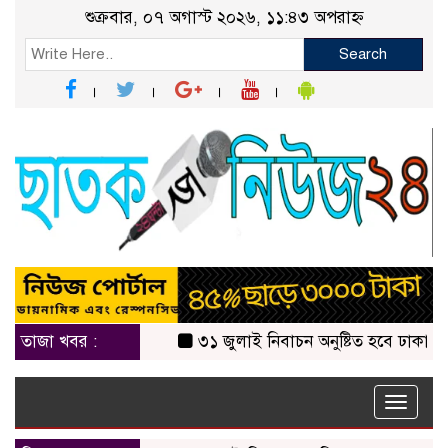
শুক্রবার, ০৭ অগাস্ট ২০২৬, ১১:৪৩ অপরাহ্ন
Search
তাজা খবর :
৩১ জুলাই নিবাচন অনু‌ষ্টিত হ‌বে ঢাকায় জালা
Toggle
naviga