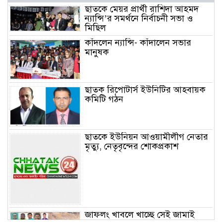
ছাতকে মেয়র প্রার্থী রাশিদা আহমদ
ন্যান্সি’র সমর্থনে নির্বাচনী সভা ও
মিছিল
কাঁদলেন ন্যান্সি- কাঁদালেন সভার
মানুষক
ছাতক রিপোটার্স ইউনিটির আহবায়ক
কমিটি গঠন
ছাতকে ইউনিয়ন আওয়ামীলীগ নেতার
মৃত্যু, নেতৃবৃন্দের শোকপ্রকাশ
জাফলং খাবলে খাচ্ছে সেই জামাই