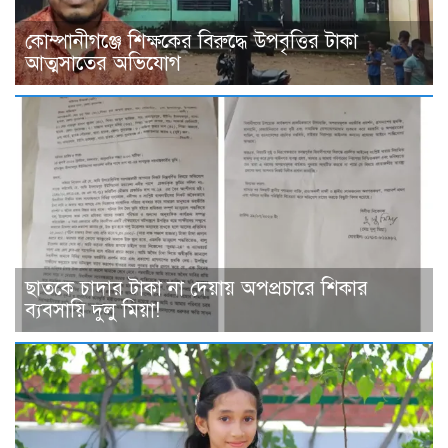
কোম্পানীগঞ্জে শিক্ষকের বিরুদ্ধে উপবৃত্তির টাকা
আত্মসাতের অভিযোগ
ছাত‌কে চাদার টাকা না দেয়ায় অপপ্রচারে শিকার
ব‌্যবসা‌য়ি দুলু‌ মিয়া!