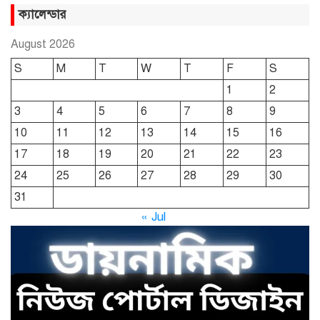
সুমন
ক্যালেন্ডার
August 2026
ছাতকে রুহুল আমীন ফাউন্ডেশনের
S
M
T
W
T
F
S
শীতবস্ত্র বিতরণ
1
2
3
4
5
6
7
8
9
দোয়ারাবাজারে নামে-বেনামে চলছে
10
11
12
13
14
15
16
খাসজমি দখলের প্রতিযোগিতা : নির্লিপ্ত
প্রশাসন
17
18
19
20
21
22
23
24
25
26
27
28
29
30
ছাতকে রুনা-হামিদ সমাচার, কর্তৃপক্ষ
31
নিরব
« Jul
ছাতকে এক স্কুল ছাত্রী পাশবিকতার
শিকার অভিযুক্ত