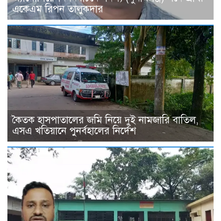
একেএম রিপন তালুকদার
কৈতক হাসপাতালের জমি নিয়ে দুই নামজারি বাতিল,
এসএ খতিয়ানে পুনর্বহালের নির্দেশ