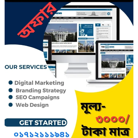
ছাতক থানার পুলিশ সদস্য সংগীতে
শ্রেষ্ঠ শিল্পী নির্বাচিত
ছাতকের নবাগত ইউএনও’র সাথে
প্রেসক্লাব নেতৃবৃন্দের সাক্ষাত
কথাসাহিত্যিক রাবেয়া খাতুন আর নেই
সিলেট ওসমানী আন্তর্জাতিক
বিমানবন্দরে সংবর্ধিত হলেন আওলাদ
আলী রেজা