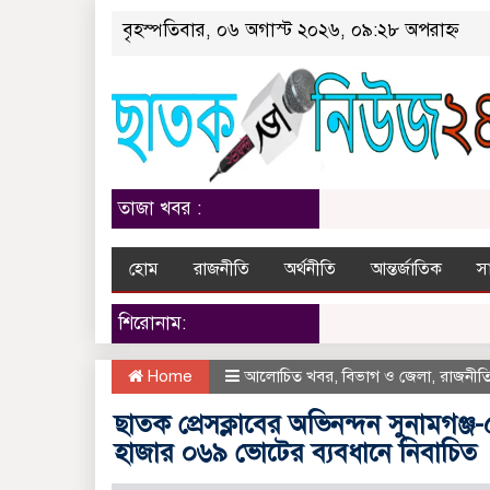
বৃহস্পতিবার, ০৬ অগাস্ট ২০২৬, ০৯:২৮ অপরাহ্ন
তাজা খবর :
হোম
রাজনীতি
অর্থনীতি
আন্তর্জাতিক
স
শিরোনাম:
Home
আলোচিত খবর
,
বিভাগ ও জেলা
,
রাজনীত
ছাতক প্রেসক্লা‌বের অ‌ভিনন্দন সুনাম
হাজার ০৬৯ ভোটের ব্যবধানে নিবা‌চিত