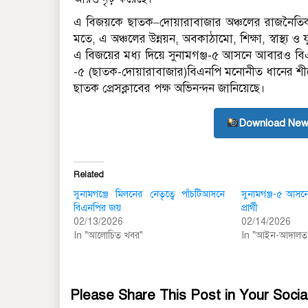
এ বিজয়কে ছাতক–দোয়ারাবাজার অঞ্চলের রাজনৈতিক ই
মতে, এ অঞ্চলের উন্নয়ন, অবকাঠামো, শিক্ষা, স্বাস্থ
এ বিজয়ের মধ্য দিয়ে সুনামগঞ্জ-৫ আসনে আবারও বিএনপ
-৫ (ছাতক-দোয়ারাবাজার)বিএনপি মনোনীত ধানের শীষ
ছাতক প্রেসক্লা‌বের পক্ষ অভিনন্দন জা‌নি‌য়ে‌ছে।
Download New
Related
সুনামগঞ্জে মিল‌নের নেতৃ‌ত্বে পাঁচটিআসনে
সুনামগঞ্জ-৫ আসনে
বিএনপির জয়
প্রার্থী
02/13/2026
02/14/2026
In "আলোচিত খবর"
In "আইন-আদালত
Please Share This Post in Your Socia