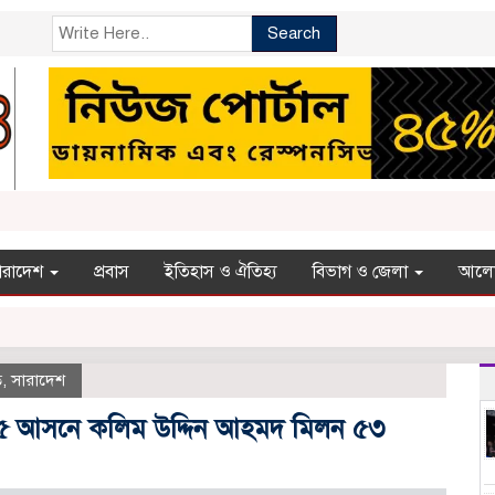
Search
ারাদেশ
প্রবাস
ইতিহাস ও ঐতিহ্য
বিভাগ ও জেলা
আলো
ি
,
সারাদেশ
গঞ্জ-৫ আসনে কলিম উদ্দিন আহমদ মিলন ৫৩