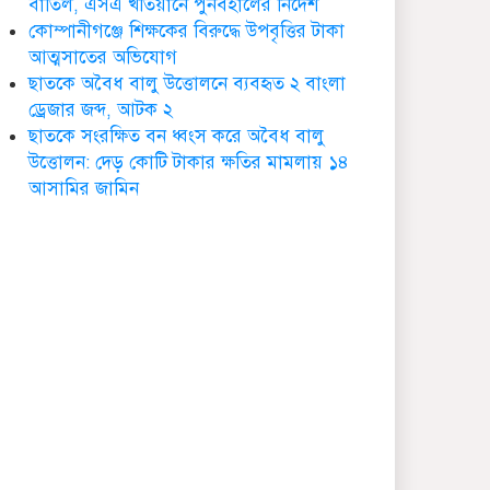
বাতিল, এসএ খতিয়ানে পুনর্বহালের নির্দেশ
ডা. নার্গিস বাহার চৌধুরীর
কোম্পানীগঞ্জে শিক্ষকের বিরুদ্ধে উপবৃত্তির টাকা
ইন্তেকাল
আত্মসাতের অভিযোগ
ছাতকে অবৈধ বালু উত্তোলনে ব্যবহৃত ২ বাংলা
ড্রেজার জব্দ, আটক ২
ছাতকে সংরক্ষিত বন ধ্বংস করে অবৈধ বালু
উত্তোলন: দেড় কোটি টাকার ক্ষতির মামলায় ১৪
ছাতকে আওয়ামীলীগ নেতা
আসামির জামিন
হাসনাত গ্রেফতার
ছাতক সিমেন্ট কারখানার মাটি
কারখানায় বিক্রি নামে কোটি
কোটি টাকা হরিলুট
ছাতকে বন্যার্তদের মধ্যে
তালামীযের খাদ্য সামগ্রী
বিতরণ
ছাতকে বর্ন্যাত দুইশ
পরবিাররে মধ্যে ত্রান