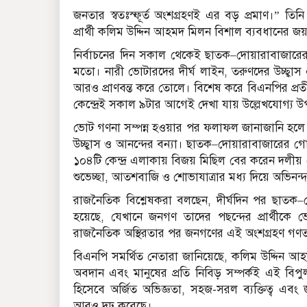
জনতার স্বতঃস্ফূর্ত অংশগ্রহণই এর বড় প্রমাণ।” 
প্রার্থী কলিম উদ্দিন আহমদ মিলন বিশাল ব্যবধানের জ
নির্বাচনের দিন সকাল থেকেই ছাতক–দোয়ারাবাজারের 
মতো। নারী ভোটারদের দীর্ঘ লাইন, তরুণদের উচ্ছ্বাস 
আরও প্রাণবন্ত করে তোলে। বিশেষ করে বিএনপির প্র
কেন্দ্রেই সকাল ৯টার আগেই দেখা যায় উল্লেখযোগ্য উপ
ভোট গণনা সম্পন্ন হওয়ার পর ফলাফল জানাজানি হলে স
উচ্ছ্বাস ও আনন্দের বন্যা। ছাতক–দোয়ারাবাজারের গ
১০৪টি কেন্দ্র এলাকায় বিজয় মিছিল বের করেন দলীয় ন
শুভেচ্ছা, আতশবাজি ও শোভাযাত্রার মধ্য দিয়ে অভিনন্দ
রাজনৈতিক বিশ্লেষকরা বলছেন, দীর্ঘদিন পর ছাতক–দোয়ারাবা
হয়েছে, যেখানে জনগণ তাদের পছন্দের প্রার্থীকে 
রাজনৈতিক অস্থিরতার পর জনগণের এই অংশগ্রহণ গণতান
বিএনপি সমর্থিত নেতারা জানিয়েছে, কলিম উদ্দিন আহম
অবদান এবং মানুষের প্রতি নিবিড় সম্পর্কই এই বি
হিসেবে অর্জিত অভিজ্ঞতা, সহজ-সরল ব্যক্তিত্ব এবং
আরও দৃঢ় করেছে।