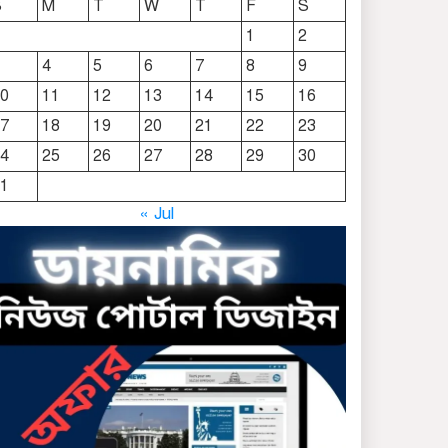
S
M
T
W
T
F
S
দোয়ারাবাজারে নামে-বেনামে
1
2
চলছে খাসজমি দখলের
4
5
6
7
8
9
প্রতিযোগিতা : নির্লিপ্ত প্রশাসন
0
11
12
13
14
15
16
ছাতকে রুনা-হামিদ সমাচার,
7
18
19
20
21
22
23
কর্তৃপক্ষ নিরব
4
25
26
27
28
29
30
1
ছাতকে এক স্কুল ছাত্রী
« Jul
পাশবিকতার শিকার অভিযুক্ত
ছাতক থানার পুলিশ সদস্য
সংগীতে শ্রেষ্ঠ শিল্পী নির্বাচিত
ছাতকের নবাগত ইউএনও’র
সাথে প্রেসক্লাব নেতৃবৃন্দের
সাক্ষাত