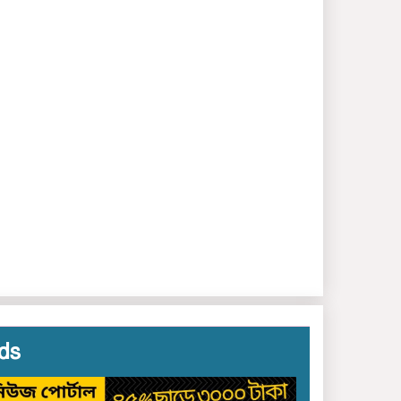
ছাতক – দোয়ারাবাজা‌রের হাত
বাড়ালেই মিলছে মাদক
ds