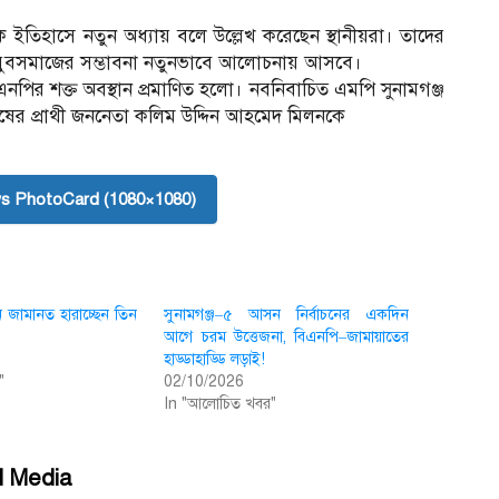
তিহাসে নতুন অধ্যায় বলে উল্লেখ করেছেন স্থানীয়রা। তাদের
্য ও যুবসমাজের সম্ভাবনা নতুনভাবে আলোচনায় আসবে।
ির শক্ত অবস্থান প্রমাণিত হলো। নব‌নিবা‌চিত এম‌পি সুনামগঞ্জ
ের প্রাথী জননেতা কলিম উদ্দিন আহমেদ মিলনকে
s PhotoCard (1080×1080)
 জামানত হারাচ্ছেন তিন
সুনামগঞ্জ–৫ আসন নির্বাচনের একদিন
আগে চরম উত্তেজনা, বিএনপি–জামায়াতের
হাড্ডাহাড্ডি লড়াই!
"
02/10/2026
In "আলোচিত খবর"
l Media