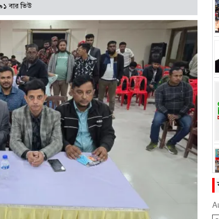
৯১ বার ভিউ
A