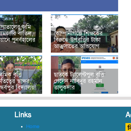
সপাতালের জমি
নামজারি বাতিল,
কোম্পানীগঞ্জে শিক্ষকের
ানে পুনর্বহালের
বিরুদ্ধে উপবৃত্তির টাকা
আত্মসাতের অভিযোগ
থমিক বৃত্তি
ছাতকে ট্যালেন্টপুল বৃত্তি
তিত্বের স্বাক্ষর,
পেলেন নাবিদুর রহমান
ন্ধর্বপুর বিদ্যালয়!
তালুকদার
Links
A
Home