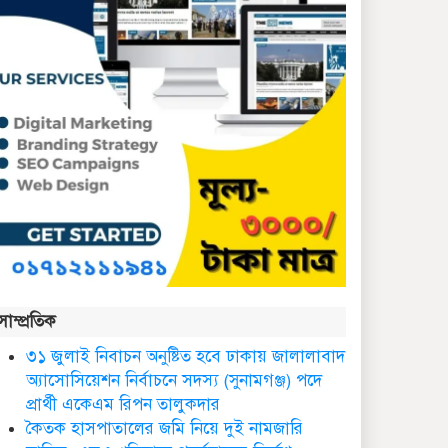
কথাসাহিত্যিক রাবেয়া খাতুন
আর নেই
সিলেট ওসমানী আন্তর্জাতিক
বিমানবন্দরে সংবর্ধিত হলেন
আওলাদ আলী রেজা
নতুন জেলা প্রশাসকের
যোগদান, বিদায় নিলেন
আব্দুল আহাদ
ছাতকে এক শিক্ষিকা ভারতে
সাম্প্রতিক
টাটা হাসপাতালে ভতি
৩১ জুলাই নিবাচন অনু‌ষ্টিত হ‌বে ঢাকায় জালালাবাদ
অ্যাসোসিয়েশন নির্বাচনে সদস্য (সুনামগঞ্জ) পদে
ছাত‌কে দৈনিক সুনামকণ্ঠ’র
প্রার্থী একেএম রিপন তালুকদার
সপ্তম প্রতিষ্ঠা বার্ষিকী পালিত
কৈতক হাসপাতালের জমি নিয়ে দুই নামজারি