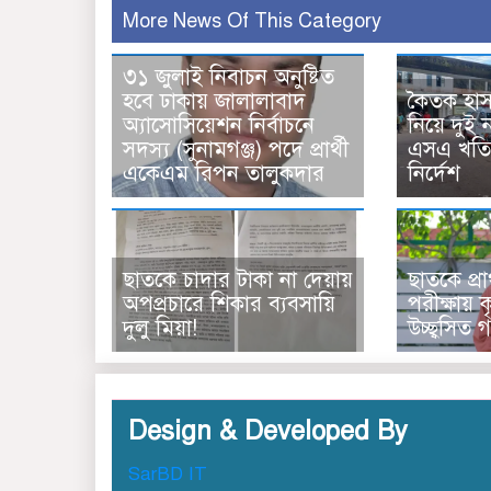
More News Of This Category
৩১ জুলাই নিবাচন অনু‌ষ্টিত
হ‌বে ঢাকায় জালালাবাদ
কৈতক হা
অ্যাসোসিয়েশন নির্বাচনে
নিয়ে দুই 
সদস্য (সুনামগঞ্জ) পদে প্রার্থী
এসএ খতিয়
একেএম রিপন তালুকদার
নির্দেশ
ছাত‌কে চাদার টাকা না দেয়ায়
ছাতকে প্রা
অপপ্রচারে শিকার ব‌্যবসা‌য়ি
পরীক্ষায় কৃ
দুলু‌ মিয়া!
উচ্ছ্বসিত গ
Design & Developed By
SarBD IT