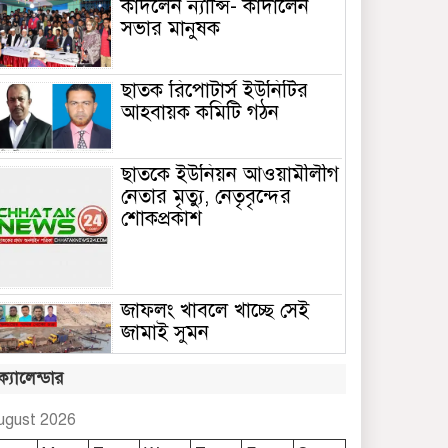
কাঁদলেন ন্যান্সি- কাঁদালেন
সভার মানুষক
ছাতক রিপোটার্স ইউনিটির
আহবায়ক কমিটি গঠন
ছাতকে ইউনিয়ন আওয়ামীলীগ
নেতার মৃত্যু, নেতৃবৃন্দের
শোকপ্রকাশ
জাফলং খাবলে খাচ্ছে সেই
জামাই সুমন
ক্যালেন্ডার
ছাতকে রুহুল আমীন
ফাউন্ডেশনের শীতবস্ত্র বিতরণ
ugust 2026