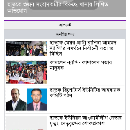
ছাত‌কে ৩জন সংবাদকমীর বিরু‌দ্ধে থানায় লিখিত
অভিযোগ
আপডেট
জনপ্রিয় খবর
ছাতকে মেয়র প্রার্থী রাশিদা আহমদ
ন্যান্সি’র সমর্থনে নির্বাচনী সভা ও
মিছিল
কাঁদলেন ন্যান্সি- কাঁদালেন সভার
মানুষক
ছাতক রিপোটার্স ইউনিটির আহবায়ক
কমিটি গঠন
ছাতকে ইউনিয়ন আওয়ামীলীগ নেতার
মৃত্যু, নেতৃবৃন্দের শোকপ্রকাশ