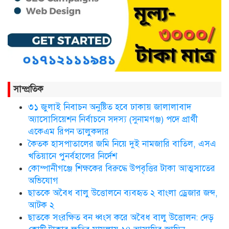
সিলেট ওসমানী আন্তর্জাতিক
বিমানবন্দরে সংবর্ধিত হলেন আওলাদ
আলী রেজা
নতুন জেলা প্রশাসকের যোগদান,
বিদায় নিলেন আব্দুল আহাদ
সাম্প্রতিক
৩১ জুলাই নিবাচন অনু‌ষ্টিত হ‌বে ঢাকায় জালালাবাদ
ছাতকে এক শিক্ষিকা ভারতে টাটা
অ্যাসোসিয়েশন নির্বাচনে সদস্য (সুনামগঞ্জ) পদে প্রার্থী
হাসপাতালে ভতি
একেএম রিপন তালুকদার
কৈতক হাসপাতালের জমি নিয়ে দুই নামজারি বাতিল, এসএ
খতিয়ানে পুনর্বহালের নির্দেশ
কোম্পানীগঞ্জে শিক্ষকের বিরুদ্ধে উপবৃত্তির টাকা আত্মসাতের
ছাত‌কে দৈনিক সুনামকণ্ঠ’র সপ্তম
প্রতিষ্ঠা বার্ষিকী পালিত
অভিযোগ
ছাতকে অবৈধ বালু উত্তোলনে ব্যবহৃত ২ বাংলা ড্রেজার জব্দ,
আটক ২
ডা. নার্গিস বাহার চৌধুরীর ইন্তেকাল
ছাতকে সংরক্ষিত বন ধ্বংস করে অবৈধ বালু উত্তোলন: দেড়