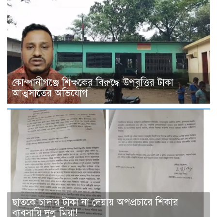
কোম্পানীগঞ্জে শিক্ষকের বিরুদ্ধে উপবৃত্তির টাকা
আত্মসাতের অভিযোগ
ছাত‌কে চাদার টাকা না দেয়ায় অপপ্রচারে শিকার
ব‌্যবসা‌য়ি দুলু‌ মিয়া!