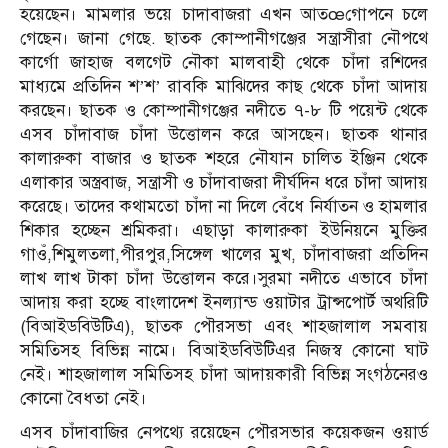
হয়েছেন। মামলার ভয়ে চাদাবাজরা এখন আতœগোপনে চলে
গেছেন। জানা গেছে. ছাতক কোম্পানীগঞ্জের সন্ত্রাসীরা নৌপথে
কার্গো জাহাজ বলগেট নৌকা মালবাহী থেকে চাঁদা রশিদের
মাধ্যমে প্রতিদিন শ’শ’ রাবকি মাঝিদের কাছ থেকে চাঁদা আদায়
করছেন। ছাতক ও কোম্পানীগঞ্জের নদীতে ৭-৮ টি পয়েন্ট থেকে
এসব চাঁদাবাজ চাঁদা উত্তোলন করে আসছেন। ছাতক থানার
কালারুকা বাজার ও ছাতক শহরে নৌযান চালিত ইঞ্জিন থেকে
এলাকার অস্ত্রবাজ, সন্ত্রাসী ও চাঁদাবাজরা দীর্ঘদিন ধরে চাঁদা আদায়
করেছে। তাদের কথামতো চাঁদা না দিলে বেঁধে নির্যাতন ও হামলার
শিকার হচ্ছেন শ্রমিকরা। এছাড়া কালারুকা ইউনিয়নে মুক্তির
গাওঁ,শিমুলতলা,পীরপুর,সিঙ্গেল খালের মুখ, চাঁদাবাজরা প্রতিদিন
লাখ লাখ টাকা চাঁদা উত্তোলন করে।সুরমা নদীতে এভাবে চাঁদা
আদায় করা হচ্ছে বাংলাদেশ ইনল্যান্ড ওয়াটার ট্রান্সপোর্ট অথরিটি
(বিআইডবিউটিএ), ছাতক পৌরসভা এবং শাহজালাল সমবায়
সমিতিসহ বিভিন্ন নামে। বিআইডবিউটিএর নিজস্ব কোনো ঘাট
নেই। শাহজালাল সমিতিসহ চাঁদা আদায়কারী বিভিন্ন সংগঠনেরও
কোনো বৈধতা নেই।
এসব চাঁদাবাজির নেপথ্যে রয়েছেন পৌরসভার কয়েকজন ওয়ার্ড