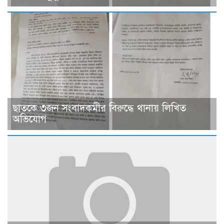
ছাত‌কে ৩জন সংবাদকমীর বিরু‌দ্ধে থানায় লিখিত
অভিযোগ