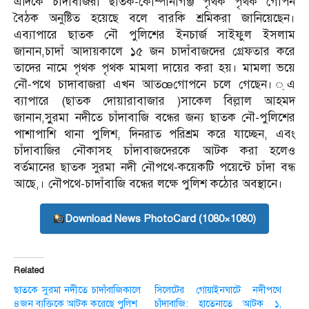
এদিকে চাদাঁবাজরা ছাতক-কোম্পানীগঞ্জ পৃথক পৃথক গোপন
বৈঠক অনুষ্টিত হয়েছে বলে বারকি শ্রমিকরা জানিয়েছেন।
এব্যাপারে ছাতক নৌ পুলিশের ইনচার্জ সাইফুল ইসলাম
জানান,চাদাঁ আদায়কালে ১৫ জন চাদাঁবাজদের গ্রেফতার করে
তাদের নামে পৃথক পৃথক মামলা দায়ের করা হয়। মামলা ভয়ে
নৌ-পথে চাদাবাজরা এখন আতœগোপনে চলে গেছেন। ্এ
ব্যাপারে (ছাতক দোয়ারাবাজার )সাকেল বিল্লাল আহমদ
জানান,সুুরমা নদীতে চাঁদাবাজি বন্ধের জন্য ছাতক নৌ-পুলিশের
পাশাপাশি থানা পুলিশ, দিনরাত পরিশ্রম করে যাচ্ছেন, এবং
চাঁদাবাজির নৌকাসহ চাঁদাবাজদেরকে আটক করা হলেও
বর্তমানের ছাতক সুরমা নদী নৌপথে-কয়েকটি পয়েন্টে চাঁদা বন্ধ
আছে,। নৌপথে-চাদাঁবাজি বন্ধের লক্ষে পুলিশ কঠোর অবস্থানে।
Download News PhotoCard (1080×1080)
Related
ছাতকে সুরমা নদীতে চাদাঁবাজিকালে
সি‌লে‌টের গোয়াইনঘাটে নদীপথে
৪জন ব্যক্তিকে আটক করেছে পুলিশ
চাঁদাবাজি: হাতেনাতে আটক ১,