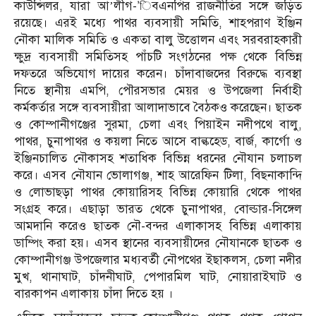
কাউন্সিলর, যারা আ’লীগ-’িবএনপির রাজনীতির সঙ্গে জড়িত
রয়েছে। এরই মধ্যে পাথর ব্যবসায়ী সমিতি, শাহপরাণ ইঞ্জিন
নৌকা মালিক সমিতি ও একতা বালু উত্তোলন এবং সরবরাহকারী
ক্ষুদ্র ব্যবসায়ী সমিতিসহ পাঁচটি সংগঠনের পক্ষ থেকে বিভিন্ন
দফতরে অভিযোগ দায়ের করেন। চাঁদাবাজদের বিরুদ্ধে ব্যবস্থা
নিতে স্থানীয় এমপি, পৌরসভার মেয়র ও উপজেলা নির্বাহী
কর্মকর্তার সঙ্গে ব্যবসায়ীরা আলাদাভাবে বৈঠকও করেছেন। ছাতক
ও কোম্পানীগঞ্জের সুরমা, চেলা এবং পিয়াইন নদীপথে বালু,
পাথর, চুনাপাথর ও কয়লা নিতে আসে বাল্কহেড, বার্জ, কার্গো ও
ইঞ্জিনচালিত নৌকাসহ শতাধিক বিভিন্ন ধরনের নৌযান চলাচল
করে। এসব নৌযান ভোলাগঞ্জ, শাহ আরেফিন টিলা, বিছনাকান্দি
ও লোভাছড়া পাথর কোয়ারিসহ বিভিন্ন কোয়ারি থেকে পাথর
সংগ্রহ করে। এছাড়া ভারত থেকে চুনাপাথর, বোল্ডার-সিঙ্গেল
আমদানি করেও ছাতক নৌ-বন্দর এলাকাসহ বিভিন্ন এলাকায়
ডাম্পিং করা হয়। এসব স্থানের ব্যবসায়ীদের নৌযানকে ছাতক ও
কোম্পানীগঞ্জ উপজেলার মধ্যবর্তী নৌপথের ইছাকলস, চেলা নদীর
মুখ, থানাঘাট, চাঁদনীঘাট, পেপারমিল ঘাট, নোয়ারাইঘাট ও
বারকাপন এলাকায় চাঁদা দিতে হয় ।