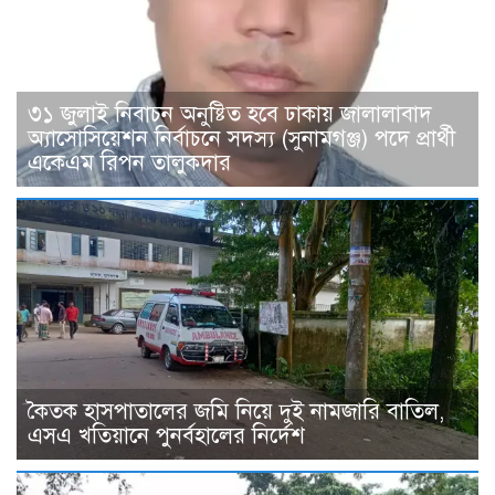
৩১ জুলাই নিবাচন অনু‌ষ্টিত হ‌বে ঢাকায় জালালাবাদ
অ্যাসোসিয়েশন নির্বাচনে সদস্য (সুনামগঞ্জ) পদে প্রার্থী
একেএম রিপন তালুকদার
কৈতক হাসপাতালের জমি নিয়ে দুই নামজারি বাতিল,
এসএ খতিয়ানে পুনর্বহালের নির্দেশ