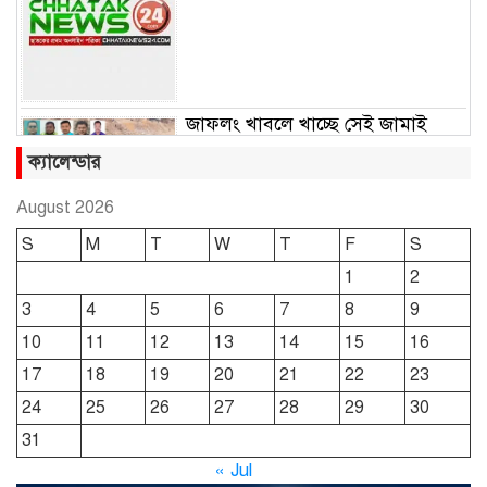
জাফলং খাবলে খাচ্ছে সেই জামাই
সুমন
ক্যালেন্ডার
August 2026
ছাতকে রুহুল আমীন ফাউন্ডেশনের
S
M
T
W
T
F
S
শীতবস্ত্র বিতরণ
1
2
3
4
5
6
7
8
9
দোয়ারাবাজারে নামে-বেনামে চলছে
10
11
12
13
14
15
16
খাসজমি দখলের প্রতিযোগিতা : নির্লিপ্ত
প্রশাসন
17
18
19
20
21
22
23
24
25
26
27
28
29
30
ছাতকে রুনা-হামিদ সমাচার, কর্তৃপক্ষ
31
নিরব
« Jul