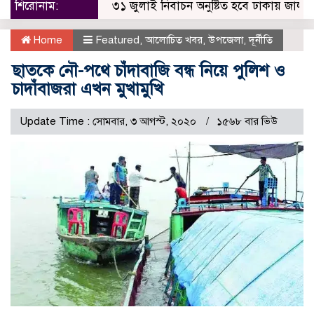
শিরোনাম:
৩১ জুলাই নিবাচন অনু‌ষ্টিত হ‌বে ঢাকায় জালালাবাদ অ
Home
Featured
,
আলোচিত খবর
,
উপজেলা
,
দূর্নীতি
ছাতকে নৌ-পথে চাঁদাবাজি বন্ধ নিয়ে পুলিশ ও
চাদাঁবাজরা এখন মুখামুখি
Update Time : সোমবার, ৩ আগস্ট, ২০২০
১৫৬৮ বার ভিউ