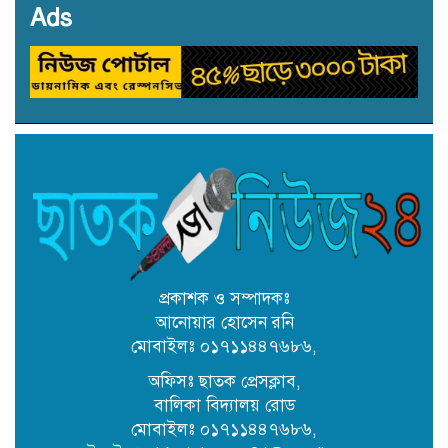
Ads
৩১ জুলাই নিবাচন অনু‌ষ্টিত হ‌বে ঢাকায়
জালালাবাদ অ্যাসোসিয়েশন নির্বাচনে
সদস্য (সুনামগঞ্জ) পদে প্রার্থী একেএম
রিপন তালুকদার
কৈতক হাসপাতালের জমি নিয়ে দুই
নামজারি বাতিল, এসএ খতিয়ানে
পুনর্বহালের নির্দেশ
কোম্পানীগঞ্জে শিক্ষকের বিরুদ্ধে
উপবৃত্তির টাকা আত্মসাতের অভিযোগ
প্রকাশক ও সম্পাদকঃ
আনোয়ার হোসেন রনি
মোবাইলঃ ০১৭১১৪৪৭৬৮৬,
ছাতকে অবৈধ বালু উত্তোলনে ব্যবহৃত
২ বাংলা ড্রেজার জব্দ, আটক ২
অফিসঃ ছাতক প্রেসক্লাব,
বালিকা বিদ্যালয় রোড
মোবাইলঃ ০১৭১১৪৪৭৬৮৬,
ছাতকে সংরক্ষিত বন ধ্বংস করে অবৈধ