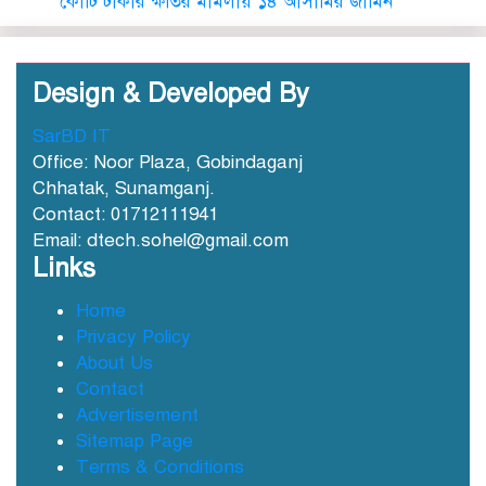
কোটি টাকার ক্ষতির মামলায় ১৪ আসামির জামিন
Design & Developed By
SarBD IT
ছাতকে আওয়ামীলীগ নেতা হাসনাত
Office: Noor Plaza, Gobindaganj
গ্রেফতার
Chhatak, Sunamganj.
Contact: 01712111941
Email: dtech.sohel@gmail.com
ছাতক সিমেন্ট কারখানার মাটি
Links
কারখানায় বিক্রি নামে কোটি কোটি
টাকা হরিলুট
Home
Privacy Policy
ছাতকে বন্যার্তদের মধ্যে তালামীযের
About Us
খাদ্য সামগ্রী বিতরণ
Contact
Advertisement
Sitemap Page
ছাতকে বর্ন্যাত দুইশ পরবিাররে মধ্যে
Terms & Conditions
ত্রান