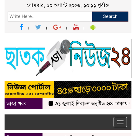
সোমবার, ১০ অগাস্ট ২০২৬, ১০:১১ পূর্বাহ্ন
Search
তাজা খবর :
৩১ জুলাই নিবাচন অনু‌ষ্টিত হ‌বে ঢাকায় জালালাবা
Toggle
naviga