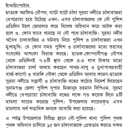
ষ্টাফরিপোটার,
ছাতকে অরক্ষিত নৌপথ, ঘাটে ঘাটে চাঁদা সুরমা নদীতে চাঁদাবাজরা
বেপরোয়া হয়ে উঠেছে এখন। এসব চাঁদাবাজদের কে নৌ পুলিশ
প্রতিদিন টহল জোরদার করে বিশেষ অভিযান করে আটক করা
হলে ও, কোন ভাবে থামছে না নৌ পথে চাঁদাবাজি। সুরমা নদীর
অবৈধ চাদাবাজির এ ঘটনায় নিয়ে পুলিশ ও চাদাঁবাজরা এখন
মুখামুখি। যে কোন সময় পুলিশ ও চাদাঁবাজদের মধ্যে ভয়াবহ
সংঘর্ষের আশংকা বিরাজ করছে। ছাতক-কোম্পানীগঞ্জ নৌপথ
থেকে প্রতিদিনই ৭-৮টি স্থান থেকে ৩-৪ লাখ টাকার মতো
চাঁদাবাজরা চাদাঁ আদায় করছেন পাথর-বালু ও চুনাপাথরবাহী
বার্জ-কার্গো ও বারকি নৌকা থেকে প্রতিদিন আদায় করেন।ছাতকে
সুরমা নদীতে সন্ত্রাসী ও চাঁদাবাজি বন্ধের কঠোর নিদের্শ দিয়েছেন
সুনামগঞ্জ জেলা পুলিশ সুপার মিজানুর রহমান বিপিএম, সুরমা
নদীতে বেপরোয়া চাঁদাবাজি বন্ধের লক্ষে গত কয়েক দিনে ৪টি
মামলা দায়ের করেছে পুলিশ। উপজেলার দায়েরকৃত এসব
মামলায় অর্ধ শতাধিক জনকে আসামি করা হয়েছে।
এ পর্যন্ত উপজেলার বিভিন্ন স্থানে নৌ-পুলিশ থানা পুলিশ পৃথক
পৃথক অভিযান চালিয়ে ১৫ জন চাঁদাবাজকে গ্রেফতার করতে সক্ষম