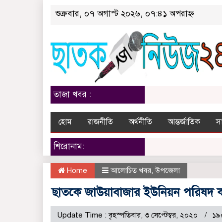
শুক্রবার, ০৭ অগাস্ট ২০২৬, ০৭:৪১ অপরাহ্ন
তাজা খবর :
হোম
রাজনীতি
অর্থনীতি
আন্তর্জাতিক
স
শিরোনাম:
Home
আলোচিত খবর
,
উপজেলা
ছাতকে জাউয়াবাজার ইউনিয়ন পরিষদ কমপ
Update Time : বৃহস্পতিবার, ৩ সেপ্টেম্বর, ২০২০
১৯