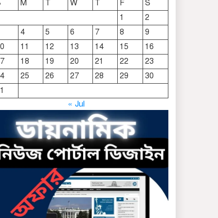
S
M
T
W
T
F
S
দোয়ারাবাজারে নামে-বেনামে
1
2
চলছে খাসজমি দখলের
4
5
6
7
8
9
প্রতিযোগিতা : নির্লিপ্ত প্রশাসন
0
11
12
13
14
15
16
ছাতকে রুনা-হামিদ সমাচার,
7
18
19
20
21
22
23
কর্তৃপক্ষ নিরব
4
25
26
27
28
29
30
1
ছাতকে এক স্কুল ছাত্রী
« Jul
পাশবিকতার শিকার অভিযুক্ত
ছাতক থানার পুলিশ সদস্য
সংগীতে শ্রেষ্ঠ শিল্পী নির্বাচিত
ছাতকের নবাগত ইউএনও’র
সাথে প্রেসক্লাব নেতৃবৃন্দের
সাক্ষাত