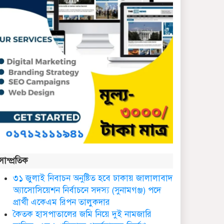
কথাসাহিত্যিক রাবেয়া খাতুন
আর নেই
সিলেট ওসমানী আন্তর্জাতিক
বিমানবন্দরে সংবর্ধিত হলেন
আওলাদ আলী রেজা
নতুন জেলা প্রশাসকের
যোগদান, বিদায় নিলেন
আব্দুল আহাদ
ছাতকে এক শিক্ষিকা ভারতে
সাম্প্রতিক
টাটা হাসপাতালে ভতি
৩১ জুলাই নিবাচন অনু‌ষ্টিত হ‌বে ঢাকায় জালালাবাদ
অ্যাসোসিয়েশন নির্বাচনে সদস্য (সুনামগঞ্জ) পদে
ছাত‌কে দৈনিক সুনামকণ্ঠ’র
প্রার্থী একেএম রিপন তালুকদার
সপ্তম প্রতিষ্ঠা বার্ষিকী পালিত
কৈতক হাসপাতালের জমি নিয়ে দুই নামজারি