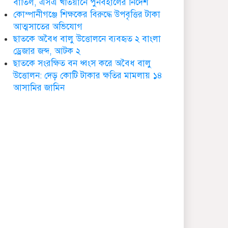
বাতিল, এসএ খতিয়ানে পুনর্বহালের নির্দেশ
ডা. নার্গিস বাহার চৌধুরীর
কোম্পানীগঞ্জে শিক্ষকের বিরুদ্ধে উপবৃত্তির টাকা
ইন্তেকাল
আত্মসাতের অভিযোগ
ছাতকে অবৈধ বালু উত্তোলনে ব্যবহৃত ২ বাংলা
ড্রেজার জব্দ, আটক ২
ছাতকে সংরক্ষিত বন ধ্বংস করে অবৈধ বালু
উত্তোলন: দেড় কোটি টাকার ক্ষতির মামলায় ১৪
ছাতকে আওয়ামীলীগ নেতা
আসামির জামিন
হাসনাত গ্রেফতার
ছাতক সিমেন্ট কারখানার মাটি
কারখানায় বিক্রি নামে কোটি
কোটি টাকা হরিলুট
ছাতকে বন্যার্তদের মধ্যে
তালামীযের খাদ্য সামগ্রী
বিতরণ
ছাতকে বর্ন্যাত দুইশ
পরবিাররে মধ্যে ত্রান