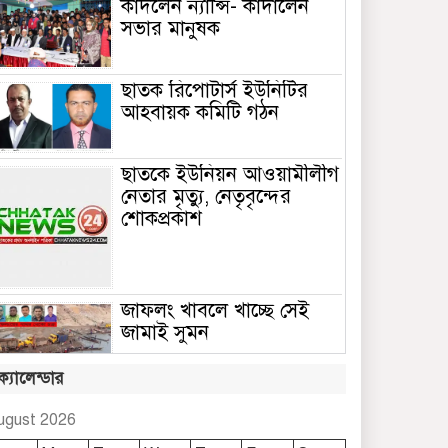
কাঁদলেন ন্যান্সি- কাঁদালেন
সভার মানুষক
ছাতক রিপোটার্স ইউনিটির
আহবায়ক কমিটি গঠন
ছাতকে ইউনিয়ন আওয়ামীলীগ
নেতার মৃত্যু, নেতৃবৃন্দের
শোকপ্রকাশ
জাফলং খাবলে খাচ্ছে সেই
জামাই সুমন
ক্যালেন্ডার
ছাতকে রুহুল আমীন
ফাউন্ডেশনের শীতবস্ত্র বিতরণ
ugust 2026