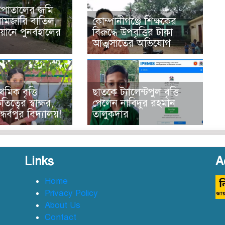
সপাতালের জমি
নামজারি বাতিল,
কোম্পানীগঞ্জে শিক্ষকের
ানে পুনর্বহালের
বিরুদ্ধে উপবৃত্তির টাকা
আত্মসাতের অভিযোগ
থমিক বৃত্তি
ছাতকে ট্যালেন্টপুল বৃত্তি
তিত্বের স্বাক্ষর,
পেলেন নাবিদুর রহমান
ন্ধর্বপুর বিদ্যালয়!
তালুকদার
Links
A
Home
Privacy Policy
About Us
জ
Contact