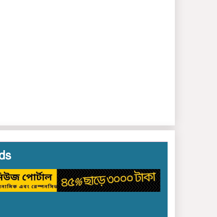
করে অবৈধ বালু উত্তোলন:
দেড় কোটি টাকার ক্ষতির
মামলায় ১৪ আসামির জামিন
ছাত‌কে চাদার টাকা না দেয়ায়
অপপ্রচারে শিকার ব‌্যবসা‌য়ি
দুলু‌ মিয়া!
ছাত‌কে ৩জন সংবাদকমীর
বিরু‌দ্ধে থানায় লিখিত
অভিযোগ
ছাত‌কে ৩জন সংবাদকমীর
বিরু‌দ্ধে থানায় লিখিত
অভিযোগ
ds
সংবাদকমী‌দের বিরু‌দ্ধে
চাঁদাবাজি ও সীমান্ত
চোরাচালানের অভিযোগ:
ইসলামপুরে নাজমুল হাসান
ুয়েলকে ঘিরে ক্ষোভ