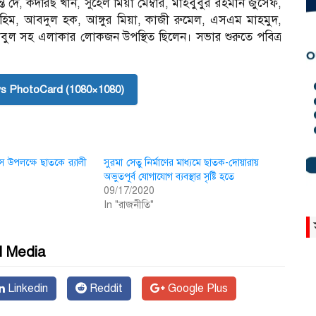
ি দে, কদরিছ খান, সুহেল মিয়া মেম্বার, মাহবুবুর রহমান জুসেফ,
ম, আবদুল হক, আঙ্গুর মিয়া, কাজী রুমেল, এসএম মাহমুদ,
াবুল সহ এলাকার লোকজন উপস্থিত ছিলেন। সভার শুরুতে পবিত্র
s PhotoCard (1080×1080)
 উপলক্ষে ছাতকে র‍্যালী
সুরমা সেতু নির্মাণের মাধ্যমে ছাতক-দোয়ারায়
অভুতপূর্ব যোগাযোগ ব্যবস্থার সৃষ্টি হতে
09/17/2020
In "রাজনীতি"
l Media
Linkedin
Reddit
Google Plus