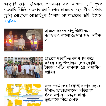
গুরুত্বপূর্ণ মোড় ঘুরিয়েছে প্রশাসনের এক আদেশ। দুটি পৃথক
নামজারি রিভিউ মামলার শুনানি শেষে ছাতকের সহকারী কমিশনার
(ভূমি) মোহাম্মদ মোজাহিদুল ইসলাম হাসপাতালের জমি হিসেবে
বিস্তারিত
ছাতকে অবৈধ বালু উত্তোলনে
ব্যবহৃত ২ বাংলা ড্রেজার জব্দ, আটক
২
ছাতকে সংরক্ষিত বন ধ্বংস করে
অবৈধ বালু উত্তোলন: দেড় কোটি
টাকার ক্ষতির মামলায় ১৪ আসামির
জামিন
সংবাদকমী‌দের বিরু‌দ্ধে চাঁদাবাজি ও
সীমান্ত চোরাচালানের অভিযোগ:
ইসলামপুরে নাজমুল হাসান
জুয়েলকে ঘিরে ক্ষোভ