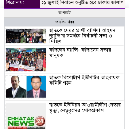
শিরোনাম:
৩১ জুলাই নিবাচন অনু‌ষ্টিত হ‌বে ঢাকায় জালালাবাদ অ্যাসো
আপডেট
জনপ্রিয় খবর
ছাতকে মেয়র প্রার্থী রাশিদা আহমদ
ন্যান্সি’র সমর্থনে নির্বাচনী সভা ও
মিছিল
কাঁদলেন ন্যান্সি- কাঁদালেন সভার
মানুষক
ছাতক রিপোটার্স ইউনিটির আহবায়ক
কমিটি গঠন
ছাতকে ইউনিয়ন আওয়ামীলীগ নেতার
মৃত্যু, নেতৃবৃন্দের শোকপ্রকাশ