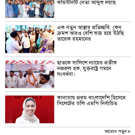
কমিউনিটি নেতা আব্দুল দয়াছ
ছাত‌কে চাদার টাকা না দেয়ায়
অপপ্রচারে শিকার ব‌্যবসা‌য়ি দুলু‌ মিয়া!
এক নতুন আস্থার প্রতিচ্ছবি: কেন
ক্রমশ আরও বেশি ভক্ত হয়ে উঠছি
তারেক রহমানের
ছাত‌কে ৩জন সংবাদকমীর বিরু‌দ্ধে
থানায় লিখিত অভিযোগ
ছাতকে সালিশে ন্যায়ের প্রতীক
নজরুল হক, যুক্তরাষ্ট্র গমনে
ছাত‌কে ৩জন সংবাদকমীর বিরু‌দ্ধে
সংবর্ধনা।
থানায় লিখিত অভিযোগ
কানাডায় প্রথম বাংলাদেশি হিসেবে
সংবাদকমী‌দের বিরু‌দ্ধে চাঁদাবাজি ও
সিলেটের ডলি এমপি নির্বাচিত
সীমান্ত চোরাচালানের অভিযোগ:
ইসলামপুরে নাজমুল হাসান জুয়েলকে
ঘিরে ক্ষোভ
ছাতক – দোয়ারাবাজা‌রের হাত
আরোও পড়ুন