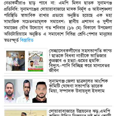
নেতাকর্মীরাও ছাড় পাবে না: এমপি মিলন ছাতক সুনামগঞ্জ
প্রতিনিধি: সুনামগঞ্জের দোয়ারাবাজারে মাদক নির্মূল ও আইনশৃঙ্খলা
পরিস্থিতি স্বাভাবিক রাখার প্রত্যয়ে অনুষ্ঠিত হয়েছে এক মহা
সামাজিক সচেতনতামূলক সমাবেশ। স্থানীয় প্রশাসন ও সুশীল
সমাজের যৌথ উদ্যোগে গত শনিবার (১৬ মে) বিকালে উপজেলা
অডিটোরিয়ামে অনুষ্ঠিত এ সমাবেশে বিভিন্ন শ্রেণি-পেশার মানুষের
স্বতঃস্ফূর্ত
বিস্তারিত
সেচ্ছা‌সেবকলী‌গের সহসভাপ‌তি কান্ড
! ছাতকে বিধবা নারীকে ভাতিজার
কুপ্রস্তাব ও হত্যা–গুমের হুমকি:
বিদ্যুৎ–পানি বিচ্ছিন্ন করে মানবেতর
জীবন
সুনামগঞ্জ জেলা ছাত্রদলের আংশিক
কমিটি ঘোষণা সভাপতি তারেক
মিয়া, সম্পাদক উবায়দুল ইসলাম
দোয়ারাবাজারে উন্নয়নের ঝড়,এমপি