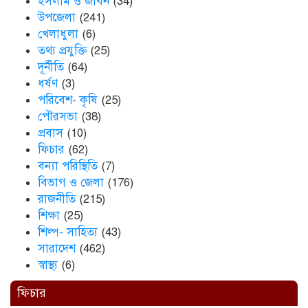
ইসলাম ও জীবন
(34)
ছাতকে এক স্কুল ছাত্রী পাশবিকতার
শিকার অভিযুক্ত
উপজেলা
(241)
খেলাধুলা
(6)
তথ্য প্রযুক্তি
(25)
দূর্নীতি
(64)
ছাতক থানার পুলিশ সদস্য সংগীতে
শ্রেষ্ঠ শিল্পী নির্বাচিত
ধর্ষণ
(3)
পরিবেশ- কৃষি
(25)
পৌরসভা
(38)
প্রবাস
(10)
ছাতকের নবাগত ইউএনও’র সাথে
প্রেসক্লাব নেতৃবৃন্দের সাক্ষাত
ফিচার
(62)
বন্যা পরিস্থিতি
(7)
বিভাগ ও জেলা
(176)
রাজনীতি
(215)
কথাসাহিত্যিক রাবেয়া খাতুন আর নেই
শিক্ষা
(25)
শিল্প- সাহিত্য
(43)
সারাদেশ
(462)
স্বাস্থ্য
(6)
ফিচার