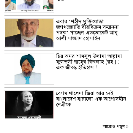
এবার ‘শহীদ মুক্তিযোদ্ধা
ছাতকে আওয়ামীলীগ নেতা হাসনাত
জগৎজ্যোতি বীরবিক্রম সম্মাননা
গ্রেফতার
পদক’ পাচ্ছেন এডভোকেট আবু
আলী সাজ্জাদ হোসাইন
ছাতক সিমেন্ট কারখানার মাটি
চির অমর শামসুল উলামা আল্লামা
কারখানায় বিক্রি নামে কোটি কোটি
ফুলতলী ছাহেব কিবলাহ (রহ.) :
টাকা হরিলুট
এক জীবন্ত ইতিহাস !
ছাতকে বন্যার্তদের মধ্যে তালামীযের
খাদ্য সামগ্রী বিতরণ
বেগম খালেদা জিয়া আর নেই
বাংলাদেশ হারালো এক আপোসহীন
নেত্রীকে
ছাতকে বর্ন্যাত দুইশ পরবিাররে মধ্যে
ত্রান
আরোও পড়ুন