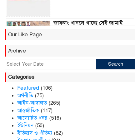
জাফলং খাবলে খাচ্ছে সেই জামাই
সুমন
Our Like Page
Archive
ছাতকে রুহুল আমীন ফাউন্ডেশনের
শীতবস্ত্র বিতরণ
Search
Categories
দোয়ারাবাজারে নামে-বেনামে চলছে
খাসজমি দখলের প্রতিযোগিতা : নির্লিপ্ত
Featured
(106)
প্রশাসন
অর্থনীতি
(75)
আইন-আদালত
(265)
আন্তর্জাতিক
(117)
ছাতকে রুনা-হামিদ সমাচার, কর্তৃপক্ষ
নিরব
আলোচিত খবর
(516)
ইউনিয়ন
(50)
ইতিহাস ও ঐতিহ্য
(82)