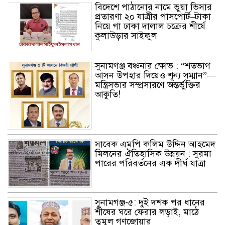
সিলেট ওসমানী আন্তর্জাতিক
বিদেশে পাঠানোর নামে ভুয়া ভিসার
বিমানবন্দরে সংবর্ধিত হলেন আওলাদ
প্রতারণা ২০ যাত্রীর পাসপোর্ট–টাকা
আলী রেজা
নিয়ে গা ঢাকা দালাল চক্রের শীর্ষে
কুলাউড়ার সাইফুল
নতুন জেলা প্রশাসকের যোগদান,
বিদায় নিলেন আব্দুল আহাদ
সুনামগঞ্জ বঞ্চনার ক্ষোভ : “শতভাগ
আসন উপহার দিয়েও শূন্য সম্মান”—
মন্ত্রিসভার সম্প্রসারণে অন্তর্ভুক্তির
আকুতি!
ছাতকে এক শিক্ষিকা ভারতে টাটা
হাসপাতালে ভতি
সাবেক এম‌পি কলিম উদ্দিন আহমেদ
ছাত‌কে দৈনিক সুনামকণ্ঠ’র সপ্তম
মিলনের ঐতিহাসিক উন্নয়ন : সুরমা
প্রতিষ্ঠা বার্ষিকী পালিত
পারের পরিবর্তনের এক দীর্ঘ যাত্রা
ডা. নার্গিস বাহার চৌধুরীর ইন্তেকাল
সুনামগঞ্জ-৫: দুই দশক পর ধানের
শীষের ঘরে ফেরার লড়াই, মাঠে
তুমুল গণজোয়ার