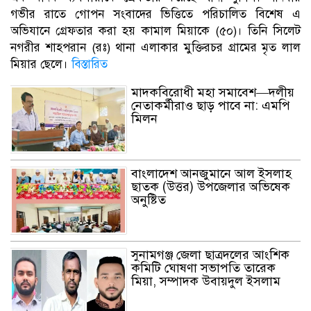
গভীর রাতে গোপন সংবাদের ভিত্তিতে পরিচালিত বিশেষ এ
অভিযানে গ্রেফতার করা হয় কামাল মিয়াকে (৫০)। তিনি সিলেট
নগরীর শাহপরান (রঃ) থানা এলাকার মুক্তিরচর গ্রামের মৃত লাল
মিয়ার ছেলে।
বিস্তারিত
মাদকবিরোধী মহা সমাবেশ—দলীয়
নেতাকর্মীরাও ছাড় পাবে না: এমপি
মিলন
বাংলাদেশ আনজুমানে আল ইসলাহ
ছাতক (উত্তর) উপজেলার অভিষেক
অনুষ্টিত
সুনামগঞ্জ জেলা ছাত্রদলের আংশিক
কমিটি ঘোষণা সভাপতি তারেক
মিয়া, সম্পাদক উবায়দুল ইসলাম