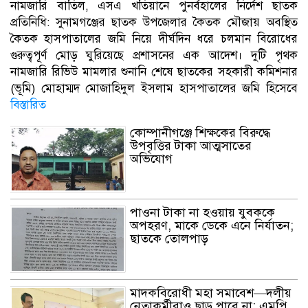
নামজারি বাতিল, এসএ খতিয়ানে পুনর্বহালের নির্দেশ ছাতক
প্রতিনিধি: সুনামগঞ্জের ছাতক উপজেলার কৈতক মৌজায় অবস্থিত
কৈতক হাসপাতালের জমি নিয়ে দীর্ঘদিন ধরে চলমান বিরোধের
গুরুত্বপূর্ণ মোড় ঘুরিয়েছে প্রশাসনের এক আদেশ। দুটি পৃথক
নামজারি রিভিউ মামলার শুনানি শেষে ছাতকের সহকারী কমিশনার
(ভূমি) মোহাম্মদ মোজাহিদুল ইসলাম হাসপাতালের জমি হিসেবে
বিস্তারিত
কোম্পানীগঞ্জে শিক্ষকের বিরুদ্ধে
উপবৃত্তির টাকা আত্মসাতের
অভিযোগ
পাওনা টাকা না হওয়ায় যুবককে
অপহরণ, মাকে ডেকে এনে নির্যাতন;
ছাতকে তোলপাড়
মাদকবিরোধী মহা সমাবেশ—দলীয়
নেতাকর্মীরাও ছাড় পাবে না: এমপি