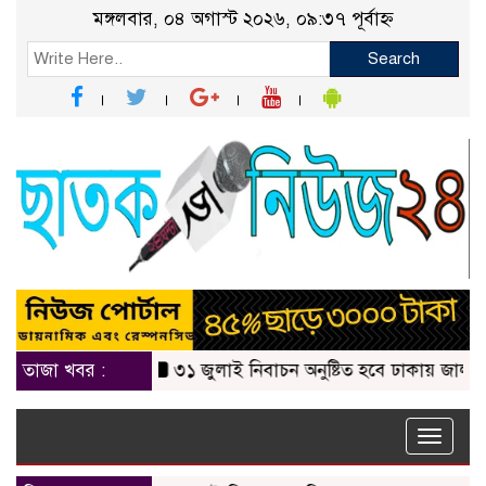
মঙ্গলবার, ০৪ অগাস্ট ২০২৬, ০৯:৩৭ পূর্বাহ্ন
Search
তাজা খবর :
৩১ জুলাই নিবাচন অনু‌ষ্টিত হ‌বে ঢাকায় জালালাবাদ অ্য
Toggle
naviga