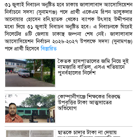
৩১ জুলাই নিবাচন অনু‌ষ্টিত হ‌বে ঢাকায় জালালাবাদ অ্যাসোসিয়েশন
নির্বাচনে সদস্য (সুনামগঞ্জ) পদে প্রার্থী একেএম রিপন তালুকদার
আনোয়ার হো‌সেন র‌নি,ছাতক থে‌কেঃ ব‌্যাপক উৎসাহ উদ্দীপনার
ম‌ধ্যে দি‌য়ে ৩১ জুলাই নিবাচন অনু‌ষ্টিত হ‌বে। এ নিবাচন‌কে ঘি‌রেই
সি‌লে‌টের ৪‌টি জেলায় ঢাকাস্থ জল্পনা শেষ নেই। জালালাবাদ
অ্যাসোসিয়েশন নির্বাচন ২০২৬-২০২৭ উপলক্ষে সদস্য (সুনামগঞ্জ)
পদে প্রার্থী হিসেবে
বিস্তারিত
কৈতক হাসপাতালের জমি নিয়ে দুই
নামজারি বাতিল, এসএ খতিয়ানে
পুনর্বহালের নির্দেশ
কোম্পানীগঞ্জে শিক্ষকের বিরুদ্ধে
উপবৃত্তির টাকা আত্মসাতের
অভিযোগ
ছাত‌কে চাদার টাকা না দেয়ায়