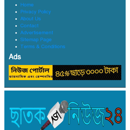
Home
Privacy Policy
About Us
Contact
Advertisement
Sitemap Page
Terms & Conditions
Ads